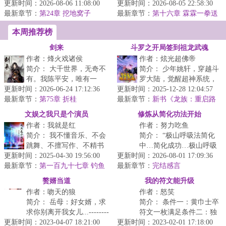
更新时间：2026-08-06 11:08:00
传统农耕文明的土地分配
更新时间：2026-08-05 22:58:30
司闻之在一起是两情相
最新章节：
制度vs女主带来的技术...
第24章 挖地窝子
最新章节：
悦，却没想到他两年前一
第十六章 霖霖一拳送
姑一个黑眼圈
去不...
本周推荐榜
剑来
斗罗之开局签到祖龙武魂
作者：烽火戏诸侯
作者：炫光超佛帝
简介： 大千世界，无奇不
简介： 少年姚轩，穿越斗
有。我陈平安，唯有一
罗大陆，觉醒超神系统，
更新时间：2026-06-24 17:12:36
剑，可搬山，倒海，降
更新时间：2025-12-28 12:04:57
开局签到祖龙武魂，走上
最新章节：
妖，镇魔，敕神，摘星，
第75章 折桂
最新章节：
传奇之路：
新书《龙族：重启路
断江，...
明非，不做衰小孩》已发，求支
文娱之我只是个演员
修炼从简化功法开始
持~
作者：我就是红
作者：努力吃鱼
简介： 我不懂音乐、不会
简介： “极山呼吸法简化
跳舞、不擅写作、不精书
中…简化成功…极山呼吸
更新时间：2025-04-30 19:56:00
法、更不通绘画。我是演
更新时间：2026-08-01 17:09:36
法→呼吸！”陈斐深吸了一
最新章节：
员，徐容。
第一百九十七章 钓鱼
最新章节：
口气。
完结感言
（第四更）
赘婿当道
我的符文能升级
作者：吻天的狼
作者：怒笑
简介： 岳母：好女婿，求
简介： 条件一：黄巾士卒
求你别离开我女儿...--------
符文一枚满足条件二：独
更新时间：2023-04-07 18:21:00
----------（向下翻动...
更新时间：2023-02-01 17:18:00
立击杀符文怪物100只满足