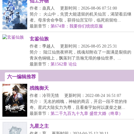
仙工开物
作者：蛊真人
更新时间：2026-08-06 07:51:00
简介： 火山中，先贤大能遗留的机关仙宫，渴望着后继
者。母亲舍命争取，获得仙宫宝印，临死前留给...
最新章节：
第674章：我要你们统统臣服
玄鉴仙族
作者：季越人
更新时间：2026-08-05 20:25:31
简介： 陆江仙熬夜猝死，残魂却附在了一面满是裂痕的
青灰色铜镜上，飘落到了浩瀚无垠的修仙世界。...
最新章节：
第1562章 论位
六一编辑推荐
残魄御天
作者：冷羽无情
更新时间：2022-08-24 16:51:07
简介： 无名的精魄，神秘的商店，开启一段不世的传
奇。星武大陆实力为尊，且看秦宇如何以废柴之躯...
最新章节：
第二千九百九十九章 盛世大婚（终章）
九星之主
作者：育
更新时间：2024-04-25 12:20:11