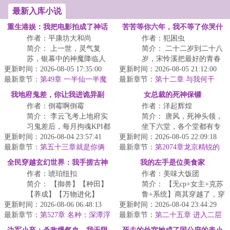
里，撸着凌久...
喰...
最新入库小说
重生港娱：我把电影拍成了神话
苦苦等你六年，我不等了你哭什
作者：平康坊大和尚
作者：犯困虫
么
简介： 上一世，灵气复
简介： 二十二岁到二十八
苏，银幕中的神魔降临人
岁，宋怜溪把最好的青春
更新时间：2026-08-05 17:35:00
间。雷神高举战锤，西方
更新时间：2026-08-05 21:12:00
都押在一个承诺上。毕业
最新章节：
诸神跨海而来。
第49章 一半仙一半魔
最新章节：
那天，陆砚洲吻着她的额
第十二章 与我何干
<...
头...
我地府鬼差，你让我进诡异副
女总裁的死神保镖
作者：倒霉啊倒霉
作者：洋起辉煌
本？
简介： 李云飞考上地府实
简介： 唐风，死神头领，
习鬼差后，每月拘魂KPI都
坐下六堂，各个堂都有专
更新时间：2026-08-04 23:57:41
摇摇欲坠，随时面临淘
更新时间：2026-08-05 22:09:18
业的人员，唐风5年前出任
最新章节：
汰。
第五十三章就是你俩
最新章节：
务被陷害，队友为了保
第2074章龙京精锐的
把玩家引来的？
覆灭
护...
全民穿越玄幻世界：我手搓古神
我的左手是位美食家
作者：琥珀纽扣
作者：美味大饭团
简介： 【御兽】【种田】
简介： 【无cp+女主+克苏
【养成】【万物进化】
鲁+系统】商其穿越了，穿
更新时间：2026-08-06 06:48:13
【全民穿越】【玄幻世
更新时间：2026-08-04 23:44:29
越到了一个满是黑雾的世
最新章节：
界】【庇护所】【求生】
第527章 名种：深潭浮
最新章节：
界。
第二十五章 进入二层
日与合作的诚意！
【微群...