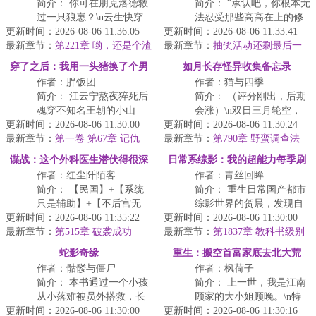
简介： 你可在朋克洛德救
简介： “承认吧，你根本无
过一只狼崽？\n云生快穿
法忍受那些高高在上的修
更新时间：2026-08-06 11:36:05
开局截胡阿哈的卡带，雨
更新时间：2026-08-06 11:33:41
行者。”
最新章节：
夜捡到人类幼崽款银
第221章 哟，还是个渣
最新章节：
抽奖活动还剩最后一
男
狼，...
天！
“他们与...
穿了之后：我用一头猪换了个男
如月长存怪异收集备忘录
作者：胖饭团
作者：猫与四季
人
简介： 江云宁熬夜猝死后
简介： （评分刚出，后期
魂穿不知名王朝的小山
会涨）\n双日三月轮空，
更新时间：2026-08-06 11:30:00
村。
更新时间：2026-08-06 11:30:24
百城八族共世。\n陈咩
最新章节：
第一卷 第67章 记仇
最新章节：
咩，男，种族：月亮爱
第790章 野蛮调查法
原主痴迷同村小白...
好...
谍战：这个外科医生潜伏得很深
日常系综影：我的超能力每季刷
作者：红尘阡陌客
作者：青丝回眸
新
简介： 【民国】+【系统
简介： 重生日常国产都市
只是辅助】+【不后宫无
综影世界的贺晨，发现自
更新时间：2026-08-06 11:35:22
CP】+【外科医生】\n胸外
更新时间：2026-08-06 11:30:00
己每个季节能刷新出一种
最新章节：
科医生穿越民国，开...
第515章 破袭成功
最新章节：
超能力，从此过上了不一
第1837章 教科书级别
的挖坑埋人！皮一下很开心的贺
样...
蛇影奇缘
重生：搬空首富家底去北大荒
晨！
作者：骷髅与僵尸
作者：枫荷子
简介： 本书通过一个小孩
简介： 上一世，我是江南
从小落难被员外搭救，长
顾家的大小姐顾晚。\n特
更新时间：2026-08-06 11:30:00
大后考取秀才，被迫抢
更新时间：2026-08-06 11:30:16
殊时期一来，家被抄、人