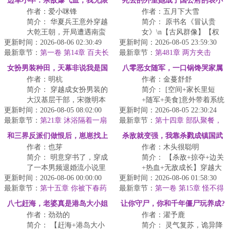
边军小卒：杀敌爆气血，我无限
死去的外室她成了国公府的表小
作者：爱小咪锋
作者：五月下大雪
破镜！
姐
简介： 华夏兵王意外穿越
简介： 原书名《冒认贵
大乾王朝，开局遭遇南蛮
女》\n【古风群像】【权
更新时间：2026-08-06 02:30:49
破城，九死一生。
更新时间：2026-08-05 23:59:30
谋】【非重生】\n【剧情
最新章节：
第一卷 第14章 百夫长
最新章节：
流】【有cp】【男洁】...
第481章 两方夹击
腰牌，一步登天升百户
生...
女扮男装种田，天幕非说我是国
八零恶女随军，一口锅馋哭家属
作者：明杭
作者：金蔓舒舒
相
院
简介： 穿越成女扮男装的
简介： [空间+家长里短
大汉基层干部，宋微明本
+随军+美食]意外带着系统
更新时间：2026-08-05 08:02:00
着
更新时间：2026-08-05 22:30:24
来到八零年，明夏成了好
最新章节：
第21章 沐浴隔着一扇
最新章节：
吃懒惰，嫁给兵哥哥的...
第十四章 部队聚餐，
门
“少出头、多种地...
明夏掌勺
和三界反派们做恨后，崽崽找上
杀敌就变强，我靠杀戮成镇国武
作者：也芽
作者：木头很聪明
门
神
简介： 明意穿书了，穿成
简介： 【杀敌+掠夺+边关
了一本男频退婚流小说里
+热血+无敌成长】穿越大
更新时间：2026-08-06 00:00:00
的恶毒未婚妻，趋炎附
更新时间：2026-08-06 01:58:30
周边关，开局遭遇戎族屠
最新章节：
势、蛇蝎心肠，所作所为
第十五章 你被下春药
最新章节：
村。
第一卷 第15章 怪不得
了？
包括...
八七赶海，老婆真是港岛大小姐
让你守尸，你和千年僵尸玩养成?
作者：劲劲的
作者：濯予鹿
简介： 【赶海+港岛大小
简介： 灵气复苏，诡异降