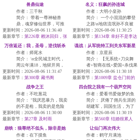
府庇...
家，...
兽鼎仙途
名义：狂飙的孙连城
作者：三千秋
作者：大明小皇孙
简介： 带着一尊神秘兽
简介： 一个小混混的攀登
鼎，魂穿修仙世界，可推
之路\n地痞流氓孙不良被
更新时间：2026-08-06 11:36:40
衍万物进化之路。灰雀化
更新时间：2026-08-06 11:30:25
人一板砖干成了名义世界
最新章节：
朱雀，蟒蛇成真龙。
第226章 赖沐回归，张
最新章节：
里正在懒政干部学习班
第134章 幸好不是李达
昂身死，殷家失约
康
上...
万倍返还：我，圣母，逆伐斩杀
谍战：从军统特工到关东军新星
作者：师尾水
作者：京星辰
线
简介： \n全民城主时代，
简介： 【无系统+刀尖舞
周云年满18，地狱开局，
者+智商在线+爱国+杀伐果
更新时间：2026-08-06 11:31:47
喜提F级破烂小城。\n城内
更新时间：2026-08-06 11:30:18
断+天平洋战场+倒运物
最新章节：
破败萧条不说，连...
第300章 藏书阁
最新章节：
资】\n林枫，一个现...
第1009章 盐仓门前的
博弈，亲王赴宴
战争之王
四合院之我有一个葫芦空间
作者：不吃葱花
作者：爱看书爱做梦的鱼
简介： “我厌恶暴力，我卖
简介： 厌倦了佣兵生涯的
的不是枪，我卖的是危险
胡建军，回国生活，为了
更新时间：2026-08-06 11:30:00
情况下的选择权和保护自
更新时间：2026-08-06 11:30:19
救一个小孩，魂穿到四合
最新章节：
己的权力。”
第27章 及时雨
最新章节：
院的一个小孩身上，\n上...
第560章 结婚很累人
...
崩铁：狼尊绝不低头，除非是她
让仙门再次伟大
作者：在下摸鱼
作者：鹤守月满池
爹