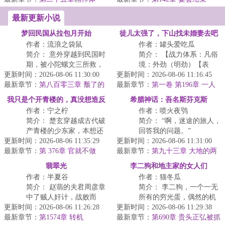
...
最新更新小说
梦回民国从拉包月开始
徒儿太强了，下山找未婚妻去吧
作者：流浪之袋鼠
作者：罐头爱吃瓜
简介： 意外穿越到民国时
简介： 【战力体系：凡俗
期，被小陀螺文三所救，
境：外劲（明劲）【表
更新时间：2026-08-06 11:30:00
从拉包月开始，竟然获得
更新时间：2026-08-06 11:16:45
情】内劲（暗劲）【表
最新章节：
车夫系统，
第八百零三章 颓了的
最新章节：
情】化境（宗师）【表
第一卷 第196章 一人
经国
登山，叛众皆伏
情】抱丹...
我只是个开青楼的，真没想造反
希腊神话：吾名斯芬克斯
作者：宁之柠
作者：喷火夜鸮
简介： 楚玄穿越成古代破
简介： “啊，迷途的旅人，
产青楼的少东家，本想还
回答我的问题。”
更新时间：2026-08-06 11:35:29
清债务，苟活于世。却绑
更新时间：2026-08-06 11:31:00
最新章节：
定【风月霸主系统】拥有
第 376章 官就不做
最新章节：
“有这样一种生命，早晨...
第九十三章 大地的两
了，要南楚皇帝一个承诺！
无...
面（求订阅，求月票，求推荐）
翡翠光
李二狗和地主家的女人们
作者：半夏谷
作者：猫冬瓜
简介： 赵翡的夫君周彦章
简介： 李二狗，一个一无
中了贼人奸计，战败而
所有的穷光蛋，偶然的机
更新时间：2026-08-06 11:26:28
归。周彦章提出，迎娶他
更新时间：2026-08-06 11:29:38
会进入地主大院，机缘巧
最新章节：
的白月光为平妻，寻求侯
第1574章 转机
最新章节：
合下成为地主大院的管
第690章 贵头正弘被抓