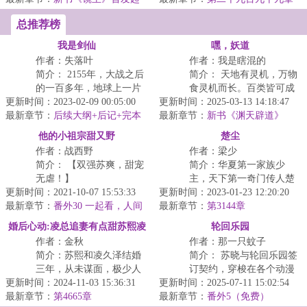
点
无...
盛世大婚（终章）
之躯...
总推荐榜
我是剑仙
嘿，妖道
作者：失落叶
作者：我是瞎混的
简介： 2155年，大战之后
简介： 天地有灵机，万物
的一百多年，地球上一片
食灵机而长。百类皆可成
更新时间：2023-02-09 00:05:00
疮痍，人们依旧生活在物
更新时间：2025-03-13 14:18:47
妖，延寿命，得神通，唯
最新章节：
资匮乏的世界之中，此...
后续大纲+后记+完本
最新章节：
人族例外。
新书《渊天辟道》
感言
他的小祖宗甜又野
楚尘
作者：战西野
作者：梁少
简介： 【双强苏爽，甜宠
简介：华夏第一家族少
无虐！】
主，天下第一奇门传人楚
更新时间：2021-10-07 15:53:33
更新时间：2023-01-23 12:20:20
尘，学成下山途中，意外
最新章节：
整个云州都知道，叶家多
番外30 一起看，人间
最新章节：
封印了自己的双魂五魄，
第3144章
烟火（终章）
了个拖油瓶...
当了五年的傻...
婚后心动:凌总追妻有点甜苏熙凌
轮回乐园
作者：金秋
作者：那一只蚊子
久泽
简介：苏熙和凌久泽结婚
简介： 苏晓与轮回乐园签
三年，从未谋面，极少人
订契约，穿梭在各个动漫
更新时间：2024-11-03 15:36:31
知。晚上，苏熙是总裁夫
更新时间：2025-07-11 15:02:54
世界内执行任务。
最新章节：
人，躺在凌久泽的别墅
第4665章
最新章节：
番外5（免费）