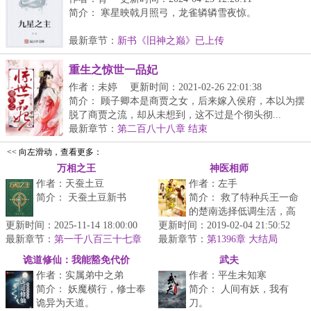
简介： 寒星映戟月照弓，龙雀辚辚雪夜惊。
半纸功名千山外，银花火树...
最新章节：
新书《旧神之巅》已上传
重生之惊世一品妃
作者：未婷
更新时间：2021-02-26 22:01:38
简介： 顾子卿本是商贾之女，后来嫁入侯府，本以为摆
脱了商贾之流，却从未想到，这不过是个彻头彻...
最新章节：
第二百八十八章 结束
<< 向左滑动，查看更多：
万相之王
神医相师
作者：天蚕土豆
作者：左手
简介： 天蚕土豆新书
简介： 救了特种兵王一命
的楚南选择低调生活，高
更新时间：2025-11-14 18:00:00
更新时间：2019-02-04 21:50:52
科技的东西，咱不懂，咱
最新章节：
第一千八百三十七章
最新章节：
只发扬华夏的传统国粹。
第1396章 大结局
大结局
一...
诡道修仙：我能豁免代价
武夫
作者：实属弟中之弟
作者：平生未知寒
简介： 妖魔横行，修士奉
简介： 人间有妖，我有
诡异为天道。
刀。