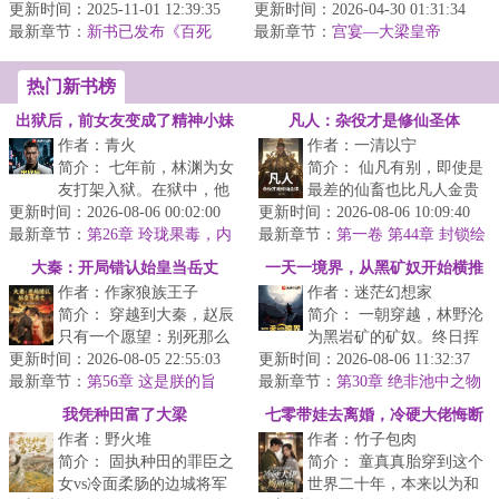
更新时间：2025-11-01 12:39:35
更新时间：2026-04-30 01:31:34
最新章节：
凡人想要得以修行，须挖
新书已发布《百死
最新章节：
宫宴—大梁皇帝
仙》！！
双目，...
（四）
热门新书榜
出狱后，前女友变成了精神小妹
凡人：杂役才是修仙圣体
作者：青火
作者：一清以宁
简介： 七年前，林渊为女
简介： 仙凡有别，即使是
友打架入狱。在狱中，他
最差的仙畜也比凡人金贵
更新时间：2026-08-06 00:02:00
幸得一奇人收徒，学得一
更新时间：2026-08-06 10:09:40
万分。一道天资不凡的命
最新章节：
身好武医，同时得知自己
第26章 玲珑果毒，内
最新章节：
格为姜渊跨越仙凡天堑搭
第一卷 第44章 封锁绘
气疗法
天...
法阁
路...
大秦：开局错认始皇当岳丈
一天一境界，从黑矿奴开始横推
作者：作家狼族王子
作者：迷茫幻想家
简介： 穿越到大秦，赵辰
简介： 一朝穿越，林野沦
只有一个愿望：别死那么
为黑岩矿的矿奴。终日挥
更新时间：2026-08-05 22:55:03
早。结果相亲翻车，错把
更新时间：2026-08-06 11:32:37
镐不见天日，靠狗都不吃
最新章节：
千古一帝当老丈人，一顿
第56章 这是朕的旨
最新章节：
黑窝头苟活。
第30章 绝非池中之物
意。
操...
<...
我凭种田富了大梁
七零带娃去离婚，冷硬大佬悔断
作者：野火堆
作者：竹子包肉
肠
简介： 固执种田的罪臣之
简介： 童真真胎穿到这个
女vs冷面柔肠的边城将军
世界二十年，本来以为和