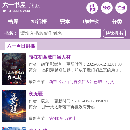
六一书屋
手机版
临时
登录
注册
书架
m.6186618.com
书库
排行榜
完本
分类
临时书架
书名：
六一今日封推
苟在初圣魔门当人材
作者：鹤守月满池
更新时间：2026-06-12 12:01:00
简介： 吕阳穿越修仙界，却成了魔门初圣宗的弟子。
幸得异宝【百世书...
最新章节：
新书《让仙门再次伟大》已肥，可入！
夜无疆
作者：辰东
更新时间：2026-08-06 08:46:00
简介： 那一天太阳落下再也没有升起……
最新章节：
第780章 万神山