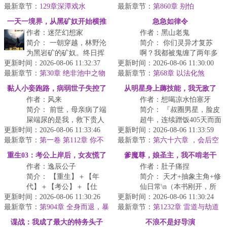
最新章节：
婚，逃婚中遇到修行灵
129章深潭戏水
最新章节：
被批斗，爷爷奶奶被逼
第860章 别怕
蛇，成...
死...
一天一境界，从黑矿奴开始横推
急急如律令
作者：迷茫幻想家
作者：黑山老鬼
简介： 一朝穿越，林野沦
简介： 你们灵异才复苏
为黑岩矿的矿奴。终日挥
啊？我都被鬼缠了两年多
更新时间：2026-08-06 11:32:37
镐不见天日，靠狗都不吃
更新时间：2026-08-06 11:30:00
了！另外，你说这世界上
最新章节：
黑窝头苟活。
第30章 绝非池中之物
最新章节：
最凶的法，是我造的？
第68章 以法化煞
<...
黏人小妾跑路，病弱世子失控了
从明星身上薅技能，我无敌了
作者：风来
作者：想喝凉水怕塞牙
简介： 前世，母亲病了端
简介： 『叔圈男星，脸皮
屎端尿的是我，救下贵人
超牛，连续蹭饭405天而面
更新时间：2026-08-06 11:33:46
本该定下良缘的人是我。
更新时间：2026-08-06 11:33:59
不改色，此项技能，薅还
最新章节：
第一卷 第112章 你不
最新章节：
是不薅？
第六十六章 ，会后空
能生了
...
翻的猫
<...
重生03：考公上岸后，女友慌了
爹魔尊，娘圣主，我不啃老干
作者：逸辰公子
作者：肚子痛捏
嘛？
简介： 【重生】＋【年
简介： 天才+抽象主角+修
代】＋【考公】＋【仕
仙日常\n（本书刚开，所
更新时间：2026-08-06 11:30:26
途】＋【不无脑】＋【复
更新时间：2026-08-06 11:30:24
以评分有点低，以后会涨
最新章节：
仇】\n肺癌死于ICU，张
第904章 全身而退，暴
最新章节：
的，不要走啊）\n龙...
第1232章 雷道与劫道
打康局长
明...
的争道
谍战：我成了最大的特务头子
不浪不是好导演