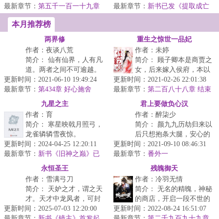
最新章节：
第五千一百一十九章
最新章节：
条件三：杀猪一刀五千...
新书已发《提取成亡
大结局
灵法神》
本月推荐榜
两界修
重生之惊世一品妃
作者：夜谈八荒
作者：未婷
简介： 仙有仙界，人有凡
简介： 顾子卿本是商贾之
道。两者之间不可逾越。
女，后来嫁入侯府，本以
更新时间：2021-06-10 19:49:24
这是仙凡两界万年不变的
更新时间：2021-02-26 22:01:38
为摆脱了商贾之流，却从
最新章节：
铁律，也是两界维系各自
第434章 好心施舍
最新章节：
未想到，这不过是个彻头
第二百八十八章 结束
发...
彻...
九星之主
君上要做负心汉
作者：育
作者：醉柒少
简介： 寒星映戟月照弓，
简介： 颜九九历劫归来以
龙雀辚辚雪夜惊。
后只想抱条大腿，安心的
更新时间：2024-04-25 12:20:11
更新时间：2021-09-10 08:46:31
做咸鱼，搞事业太累了。
最新章节：
半纸功名千山外，银花火
新书《旧神之巅》已
最新章节：
听说被贬的上神回来了？
番外一
上传
树...
<...
永恒圣王
残魄御天
作者：雪满弓刀
作者：冷羽无情
简介： 天妒之才，谓之天
简介： 无名的精魄，神秘
才。天才中龙凤者，可封
的商店，开启一段不世的
更新时间：2025-07-03 12:20:00
妖孽。灵根残缺的人族少
更新时间：2022-08-24 16:51:07
传奇。星武大陆实力为
最新章节：
年，得神秘女子传授一部
新书《镜主》首发起
最新章节：
尊，且看秦宇如何以废柴
第二千九百九十九章