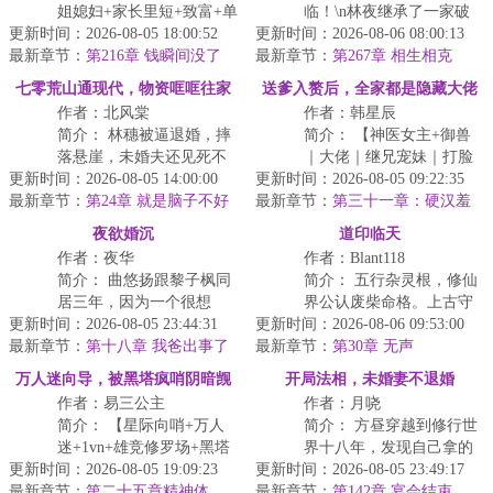
姐媳妇+家长里短+致富+单
临！\n林夜继承了一家破
更新时间：2026-08-05 18:00:52
女主】\n重生回到87年，
更新时间：2026-08-06 08:00:13
落的白事杂货铺，不仅觉
最新章节：
陈江河再次面对爹...
第216章 钱瞬间没了
最新章节：
醒百年难遇的【纯阳道
第267章 相生相克
体...
七零荒山通现代，物资哐哐往家
送爹入赘后，全家都是隐藏大佬
作者：北风棠
作者：韩星辰
搬
简介： 林穗被逼退婚，摔
简介： 【神医女主+御兽
落悬崖，未婚夫还见死不
｜大佬｜继兄宠妹｜打脸
更新时间：2026-08-05 14:00:00
救！林穗意外穿越到了
更新时间：2026-08-05 09:22:35
白莲｜身世悬疑】苏软穿
最新章节：
2026年，香喷喷的白面
第24章 就是脑子不好
最新章节：
成了高烧濒死的小农女。
第三十一章：硬汉羞
使
包...
红脸，软妹执刀正骨
<...
夜欲婚沉
道印临天
作者：夜华
作者：Blant118
简介： 曲悠扬跟黎子枫同
简介： 五行杂灵根，修仙
居三年，因为一个很想
界公认废柴命格。上古守
更新时间：2026-08-05 23:44:31
嫁，一个坚持不婚而分
更新时间：2026-08-06 09:53:00
界人遗孤陆尘身负同心道
最新章节：
开，他们原以为彼此就是
第十八章 我爸出事了
最新章节：
印，修炼三年仍止步练气
第30章 无声
这种身...
三...
万人迷向导，被黑塔疯哨阴暗觊
开局法相，未婚妻不退婚
作者：易三公主
作者：月哓
觎
简介： 【星际向哨+万人
简介： 方昼穿越到修行世
迷+1vn+雄竞修罗场+黑塔
界十八年，发现自己拿的
更新时间：2026-08-05 19:09:23
疯狗+火葬场文学】沈嫦从
更新时间：2026-08-05 23:49:17
八成是退婚流主角模板。
最新章节：
末世初期穿越到星...
第二十五章精神体
最新章节：
第142章 宴会结束