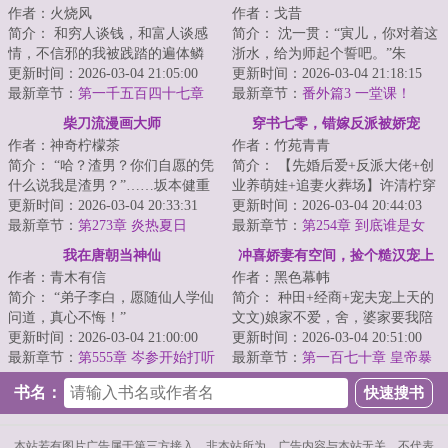
作者：火烧风
作者：戈昔
简介： 和穷人谈钱，和富人谈感
简介： 沈一贯：“寅儿，你对着这
情，不信邪的我被践踏的遍体鳞
浙水，给为师起个誓吧。”朱
伤...直到老板娘出现，我才发现
更新时间：2026-03-04 21:05:00
寅：“先生要学生起个什么誓？”沈
更新时间：2026-03-04 21:18:15
我...
最新章节：
第一千五百四十七章
一...
最新章节：
番外篇3 一堂课！
意外
柴刀流漫画大师
穿书七零，错嫁反派被娇宠
作者：神奇柠檬茶
作者：竹苑青青
简介： “哈？渣男？你们自愿的凭
简介： 【先婚后爱+反派大佬+创
什么说我是渣男？”……坂本健重
业养萌娃+追妻火葬场】许清柠穿
生东京，一周目，把现实当成恋
更新时间：2026-03-04 20:33:31
成了年代文里未婚先孕的炮灰女
更新时间：2026-03-04 20:44:03
爱...
最新章节：
第273章 炎热夏日
配...
最新章节：
第254章 到底谁是女
主？
我在唐朝当神仙
冲喜娇妻有空间，捡个糙汉宠上
作者：青木有信
作者：黑色幕帏
天
简介： “弟子李白，愿随仙人学仙
简介： 种田+经商+宠夫宠上天的
问道，真心不悔！”
文文)娘家不爱，舍，婆家要我陪
更新时间：2026-03-04 21:00:00
葬，弃，只有身边那个围着她不
更新时间：2026-03-04 20:51:00
“丹丘生，孟夫...
最新章节：
第555章 岑参开始打听
停...
最新章节：
第一百七十章 皇帝暴
（+3）
毙
书名：
本站若有图片广告属于第三方接入，非本站所为，广告内容与本站无关，不代表