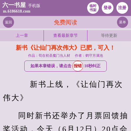
六一书屋
手机版
临时
登录
注册
书架
m.6186618.com
免费阅读
返回
菜单
上一章
查看最新章节
等待更新
新书《让仙门再次伟大》已肥，可入！
作品：苟在初圣魔门当人材
作者：鹤守月满池
如果本章错误，请点击
报错
10秒纠正
    新书上线，《让仙门再次
伟大》
同时新书还举办了月票回馈抽
奖活动，今天（6月12日）20点会