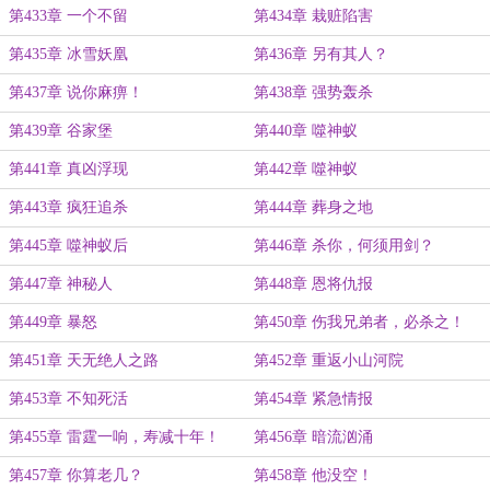
第433章 一个不留
第434章 栽赃陷害
第435章 冰雪妖凰
第436章 另有其人？
第437章 说你麻痹！
第438章 强势轰杀
第439章 谷家堡
第440章 噬神蚁
第441章 真凶浮现
第442章 噬神蚁
第443章 疯狂追杀
第444章 葬身之地
第445章 噬神蚁后
第446章 杀你，何须用剑？
第447章 神秘人
第448章 恩将仇报
第449章 暴怒
第450章 伤我兄弟者，必杀之！
第451章 天无绝人之路
第452章 重返小山河院
第453章 不知死活
第454章 紧急情报
第455章 雷霆一响，寿减十年！
第456章 暗流汹涌
第457章 你算老几？
第458章 他没空！