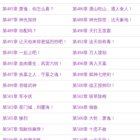
第485章 萧逸，你怎么看？
第486章 遇山吃山，遇人食人！
第487章 神光加持
第488章 神光惊世，法天象地！
第489章 你配吗？
第490章 天打五雷轰
第491章 让天劫来得更猛烈些吧！
第492章 这天劫有毒！
第493章 一起上吧！
第494章 万人渡劫
第495章 血肉重生，风雷六转！
第496章 再入天墓
第497章 执墓之人，守墓之魂！
第498章 弑神七绝剑！
第499章 吞噬武神
第500章 战王授帅印！
第501章 军令状
第502章 斩草除根
第503章 星门城，刘覆海！
第504章 御敌
第505章 惨烈
第506章 大乾，萧逸！
第507章 我献你麻痹！
第508章 十恶不赦