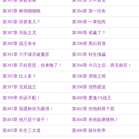
第381章 身败名裂
第382章 人中真龙
第383章 树倒猢狲散
第384章 第一任务
第385章 你算老几？
第386章 一掌拍死
第387章 无耻之尤
第388章 谁赢了？
第389章 战王有令
第390章 黑白双煞
第391章 六字箴言破魔音
第392章 转生傀儡
第393章 不好意思，你来晚了！
第394章 今日之后，再无南宫！
第395章 比人多？
第396章 虎狼之师
第397章 无双战王
第398章 强势霸道
第399章 你还不配！
第400章 萧逸VS战王
第401章 我愿称你为最强！
第402章 你他妈算个屁
第403章 他只是个孩子！
第404章 杀他如屠猪狗！
第405章 长生三大道
第406章 敲诈乾帝