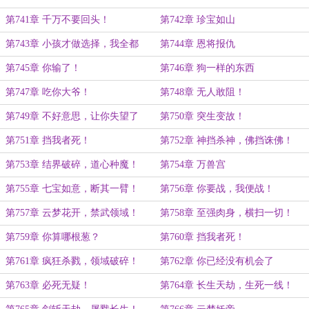
第741章 千万不要回头！
第742章 珍宝如山
第743章 小孩才做选择，我全都
第744章 恩将报仇
要！
第745章 你输了！
第746章 狗一样的东西
第747章 吃你大爷！
第748章 无人敢阻！
第749章 不好意思，让你失望了
第750章 突生变故！
第751章 挡我者死！
第752章 神挡杀神，佛挡诛佛！
第753章 结界破碎，道心种魔！
第754章 万兽宫
第755章 七宝如意，断其一臂！
第756章 你要战，我便战！
第757章 云梦花开，禁武领域！
第758章 至强肉身，横扫一切！
第759章 你算哪根葱？
第760章 挡我者死！
第761章 疯狂杀戮，领域破碎！
第762章 你已经没有机会了
第763章 必死无疑！
第764章 长生天劫，生死一线！