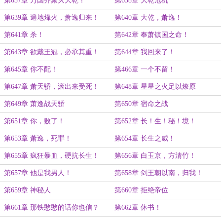
第637章 万国齐聚灭大乾！
第638章 大乾危机
第639章 遍地烽火，萧逸归来！
第640章 大乾，萧逸！
第641章 杀！
第642章 奉萧镇国之命！
第643章 欲戴王冠，必承其重！
第644章 我回来了！
第645章 你不配！
第466章 一个不留！
第647章 萧天骄，滚出来受死！
第648章 星星之火足以燎原
第649章 萧逸战天骄
第650章 宿命之战
第651章 你，败了！
第652章 长！生！秘！境！
第653章 萧逸，死罪！
第654章 长生之威！
第655章 疯狂暴血，硬抗长生！
第656章 白玉京，方清竹！
第657章 他是我男人！
第658章 剑王朝以南，归我！
第659章 神秘人
第660章 拒绝帝位
第661章 那铁憨憨的话你也信？
第662章 休书！