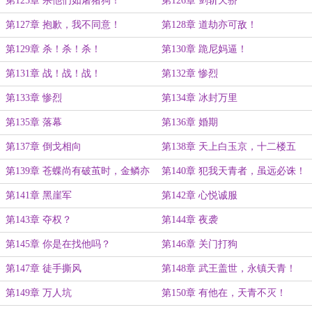
第125章 杀他们如屠猪狗！
第126章 剑斩天骄
第127章 抱歉，我不同意！
第128章 道劫亦可敌！
第129章 杀！杀！杀！
第130章 跪尼妈逼！
第131章 战！战！战！
第132章 惨烈
第133章 惨烈
第134章 冰封万里
第135章 落幕
第136章 婚期
第137章 倒戈相向
第138章 天上白玉京，十二楼五
城！
第139章 苍蝶尚有破茧时，金鳞亦
第140章 犯我天青者，虽远必诛！
有化龙日！
第141章 黑崖军
第142章 心悦诚服
第143章 夺权？
第144章 夜袭
第145章 你是在找他吗？
第146章 关门打狗
第147章 徒手撕风
第148章 武王盖世，永镇天青！
第149章 万人坑
第150章 有他在，天青不灭！