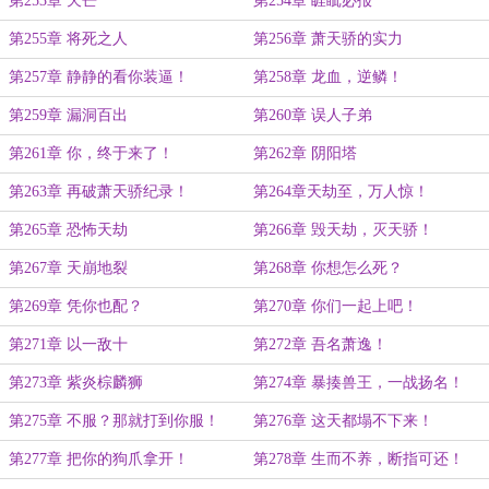
第253章 天芒
第254章 睚眦必报
第255章 将死之人
第256章 萧天骄的实力
第257章 静静的看你装逼！
第258章 龙血，逆鳞！
第259章 漏洞百出
第260章 误人子弟
第261章 你，终于来了！
第262章 阴阳塔
第263章 再破萧天骄纪录！
第264章天劫至，万人惊！
第265章 恐怖天劫
第266章 毁天劫，灭天骄！
第267章 天崩地裂
第268章 你想怎么死？
第269章 凭你也配？
第270章 你们一起上吧！
第271章 以一敌十
第272章 吾名萧逸！
第273章 紫炎棕麟狮
第274章 暴揍兽王，一战扬名！
第275章 不服？那就打到你服！
第276章 这天都塌不下来！
第277章 把你的狗爪拿开！
第278章 生而不养，断指可还！