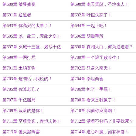
第689章 饕餮盛宴
第690章 南天震怒，圣地来人！
第691章 逆道者
第692章 叶恒失踪了！
第693章 你高兴的太早了！
第694章 一起上吧！
第695章 以一敌三，无敌之姿！
第696章 阴毒手段
第697章 灭城十三座，屠尽十亿
第698章 真相大白，何为逆道者？
人！
第699章 一网打尽
第700章 一个滚字败长生！
第701章 土鸡瓦狗
第702章 只身入南天！
第703章 这句话，我说的！
第704章 泰坦商会
第705章 你算老几？
第706章 抓了一手屎！
第707章 千亿赌局
第708章 看来是我赢了！
第709章 该滚的是你！
第710章 我偷你麻痹啊！
第711章 至尊贵宾，泰坦末路！
第712章 活着不好吗？非要找死？
第713章 覆灭黑鹰寨
第714章 道心种魔，如有神眷！