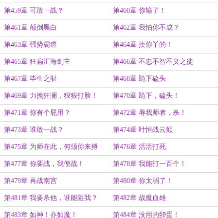
第459章 可敢一战？
第460章 你输了！
第461章 颠倒黑白
第462章 我怕你不成？
第463章 强势霸道
第464章 揍你丫的！
第465章 狂扁汇海剑主
第466章 不忠不智不义之徒
第467章 毕生之耻
第468章 跪下磕头
第469章 力挽狂澜，狠狠打脸！
第470章 跪下，磕头！
第471章 你有个屁用？
第472章 辱我师者，杀！
第473章 谁敢一战？
第474章 叶恒战云颠
第475章 为师在此，何须你来搏
第476章 活活打死
命？
第477章 你要战，我便战！
第478章 我能打一百个！
第479章 再战南宫
第480章 你太弱了！
第481章 我要杀他，谁能阻我？
第482章 战魔血雄
第483章 如神！亦如魔！
第484章 没用的卵蛋！