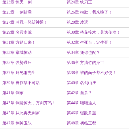
第23章 惊天一剑
第24章 铁刀王
第25章 一剑封喉
第26章 抱歉，我来晚了！
第27章 冲冠一怒斩神通！
第28章 凌迟
第29章 名震南荒
第30章 移花接木，萧逸传功！
第31章 方劲归来！
第32章 生死台，定生死！
第33章 举城惊动
第34章 凭你也配？
第35章 强势碾压
第36章 方清竹的身世
第37章 拜见萧先生
第38章 谁的面子都不好使！
第39章 自作孽不可活
第40章 名剑山庄
第41章 剑冢
第42章 自杀？
第43章 剑意惊天，万剑齐鸣！
第44章 咄咄逼人
第45章 从此再无剑冢
第46章 强敌杀至
第47章 剑神卫队
第48章 初临王都