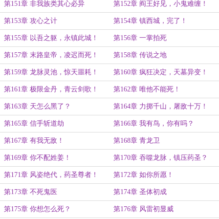
第151章 非我族类其心必异
第152章 阎王好见，小鬼难缠！
第153章 攻心之计
第154章 镇西城，完了！
第155章 以吾之躯，永镇此城！
第156章 一掌拍死
第157章 末路皇帝，凌迟而死！
第158章 传说之地
第159章 龙脉灵池，惊天噩耗！
第160章 疯狂决定，天墓异变！
第161章 极限金丹，青云剑歌！
第162章 唯他不能死！
第163章 天怎么黑了？
第164章 力掷千山，屠敌十万！
第165章 信手斩道劫
第166章 我有鸟，你有吗？
第167章 有我无敌！
第168章 青龙卫
第169章 你不配姓姜！
第170章 吞噬龙脉，镇压药圣？
第171章 风姿绝代，药圣尊者！
第172章 如你所愿！
第173章 不死鬼医
第174章 圣体初成
第175章 你想怎么死？
第176章 风雷初显威