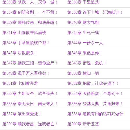
第535章 杀我一人，灭你一城！
第536章 千里追杀
第537章 剑斩金刚，一个不留！
第538章 连下十城，汇海献计！
第539章 噩耗传来，彻底暴怒！
第540章 财大气粗
第541章 山雨欲来风满楼
第542章 生死一线
第543章 手举皇陵破帝都！
第544章 一步杀一人
第545章 尽数轰杀！
第546章 果然是你！
第547章 接我三招，留你全尸！
第548章 萧逸，危机！
第549章 虽千万人吾往矣！
第550章 横扫一切
第551章 七剑败帝君
第552章 抱歉，让你失望了！
第553章 力斩天圣，武帝低头！
第554章 天价赔款，至尊剑王！
第555章 暗无天日，南天来人！
第556章 登基大典，萧逸归来！
第557章 滚出来受死！
第558章 道歉有用的话习武做什
么？
第559章 顺我者昌，逆我者亡！
第560章 新帝登基