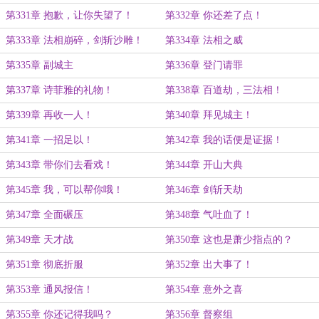
第331章 抱歉，让你失望了！
第332章 你还差了点！
第333章 法相崩碎，剑斩沙雕！
第334章 法相之威
第335章 副城主
第336章 登门请罪
第337章 诗菲雅的礼物！
第338章 百道劫，三法相！
第339章 再收一人！
第340章 拜见城主！
第341章 一招足以！
第342章 我的话便是证据！
第343章 带你们去看戏！
第344章 开山大典
第345章 我，可以帮你哦！
第346章 剑斩天劫
第347章 全面碾压
第348章 气吐血了！
第349章 天才战
第350章 这也是萧少指点的？
第351章 彻底折服
第352章 出大事了！
第353章 通风报信！
第354章 意外之喜
第355章 你还记得我吗？
第356章 督察组