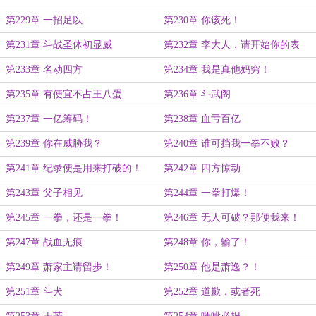
第229章 一招足以
第230章 你该死！
第231章 斗战圣体初显威
第232章 李大人，请开始你的表
演！
第233章 名动四方
第234章 我是真他妈穷！
第235章 有便宜不占王八蛋
第236章 斗武阁
第237章 一亿筹码！
第238章 血亏百亿
第239章 你在威胁我？
第240章 谁可挡我一拳不败？
第241章 纪录便是用来打破的！
第242章 四方惊动
第243章 父子相见
第244章 一拳打爆！
第245章 一拳，还是一拳！
第246章 无人可破？那便我来！
第247章 战血无痕
第248章 你，输了！
第249章 萧家主请留步！
第250章 他是萧逸？！
第251章 斗犬
第252章 道歉，或者死