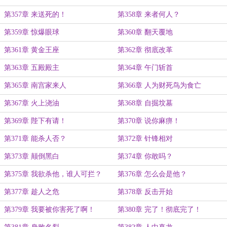
第357章 来送死的！
第358章 来者何人？
第359章 惊爆眼球
第360章 翻天覆地
第361章 黄金王座
第362章 彻底改革
第363章 五殿殿主
第364章 午门斩首
第365章 南宫家来人
第366章 人为财死鸟为食亡
第367章 火上浇油
第368章 自掘坟墓
第369章 陛下有请！
第370章 说你麻痹！
第371章 能杀人否？
第372章 针锋相对
第373章 颠倒黑白
第374章 你敢吗？
第375章 我欲杀他，谁人可拦？
第376章 怎么会是他？
第377章 趁人之危
第378章 反击开始
第379章 我要被你害死了啊！
第380章 完了！彻底完了！