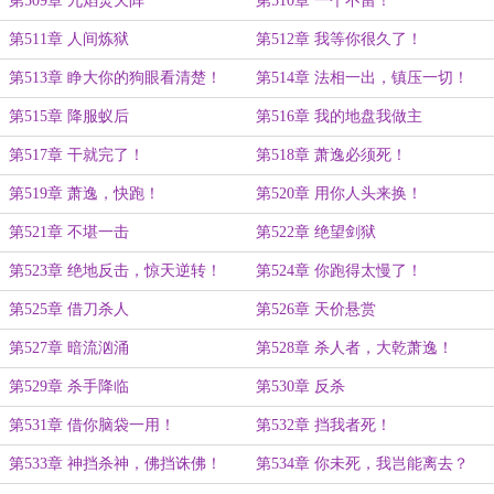
第509章 九焰焚天阵
第510章 一个不留！
第511章 人间炼狱
第512章 我等你很久了！
第513章 睁大你的狗眼看清楚！
第514章 法相一出，镇压一切！
第515章 降服蚁后
第516章 我的地盘我做主
第517章 干就完了！
第518章 萧逸必须死！
第519章 萧逸，快跑！
第520章 用你人头来换！
第521章 不堪一击
第522章 绝望剑狱
第523章 绝地反击，惊天逆转！
第524章 你跑得太慢了！
第525章 借刀杀人
第526章 天价悬赏
第527章 暗流汹涌
第528章 杀人者，大乾萧逸！
第529章 杀手降临
第530章 反杀
第531章 借你脑袋一用！
第532章 挡我者死！
第533章 神挡杀神，佛挡诛佛！
第534章 你未死，我岂能离去？