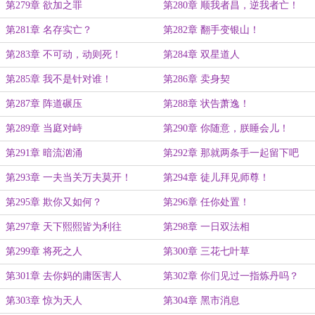
第279章 欲加之罪
第280章 顺我者昌，逆我者亡！
第281章 名存实亡？
第282章 翻手变银山！
第283章 不可动，动则死！
第284章 双星道人
第285章 我不是针对谁！
第286章 卖身契
第287章 阵道碾压
第288章 状告萧逸！
第289章 当庭对峙
第290章 你随意，朕睡会儿！
第291章 暗流汹涌
第292章 那就两条手一起留下吧
第293章 一夫当关万夫莫开！
第294章 徒儿拜见师尊！
第295章 欺你又如何？
第296章 任你处置！
第297章 天下熙熙皆为利往
第298章 一日双法相
第299章 将死之人
第300章 三花七叶草
第301章 去你妈的庸医害人
第302章 你们见过一指炼丹吗？
第303章 惊为天人
第304章 黑市消息