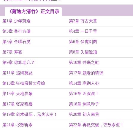
《萧逸方清竹》正文目录
第1章 少年萧逸
第2章 万古天墓
第3章 暴打方傲
第4章 一日千里
第5章 金曜石灵
第6章 伏虎剑图
第7章 寿宴
第8章 失望透顶
第9章 你算老几？
第10章 井底之蛙
第11章 追悔莫及
第12章 颜老的请求
第13章 狂抽蛮横丈母娘
第14章 寒彻人心
第15章 天地异象
第16章 叫叔叔！
第17章 张家晚宴
第18章 剑意种子
第19章 剑术碾压，元兵认主！
第20章 初入南荒
第21章 尽数斩杀
第22章 再做突破，强敌杀至！