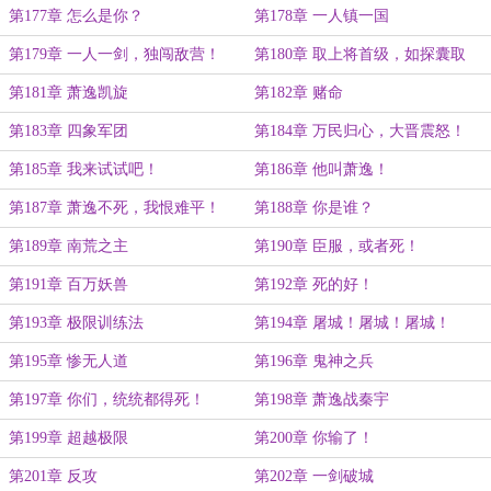
第177章 怎么是你？
第178章 一人镇一国
第179章 一人一剑，独闯敌营！
第180章 取上将首级，如探囊取
物！
第181章 萧逸凯旋
第182章 赌命
第183章 四象军团
第184章 万民归心，大晋震怒！
第185章 我来试试吧！
第186章 他叫萧逸！
第187章 萧逸不死，我恨难平！
第188章 你是谁？
第189章 南荒之主
第190章 臣服，或者死！
第191章 百万妖兽
第192章 死的好！
第193章 极限训练法
第194章 屠城！屠城！屠城！
第195章 惨无人道
第196章 鬼神之兵
第197章 你们，统统都得死！
第198章 萧逸战秦宇
第199章 超越极限
第200章 你输了！
第201章 反攻
第202章 一剑破城