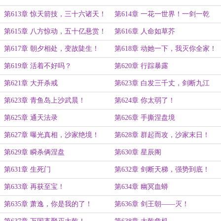
第613章 惊天箭技，三十六诸天！
第614章 一花一世界！一剑一乾
坤！
第615章 八方惊动，五十亿悬赏！
第616章 人命如草芥
第617章 朝夕相处，变故陡生！
第618章 动她一下，我灭你全家！
第619章 活着不好吗？
第620章 行踪暴露
第621章 大开杀戒
第623章 白发三千丈，剑断九江
河！
第623章 青鱼岛上沙武晨！
第624章 你太弱了！
第625章 通天法录
第626章 手撕涅盘境
第627章 曝光真相，沙家绝境！
第628章 群起而攻，沙家末日！
第629章 瞬杀俩涅盘
第630章 星辰阁
第631章 生死门
第632章 剑断天梯，强势到底！
第633章 再获至宝！
第634章 幽冥血蟒
第635章 萧逸，你是我的了！
第636章 剑王朝——灭！