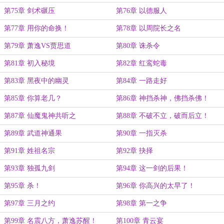
第75章 剑术碾压
第76章 以德服人
第77章 用你的命换！
第78章 以周院长之名
第79章 萧逸VS贾思道
第80章 诛杀令
第81章 初入秘境
第82章 红鸾蛇毒
第83章 黑夜中的幽灵
第84章 一路走好
第85章 你算老几？
第86章 神挡杀神，佛挡杀佛！
第87章 仙魔鬼神共听之
第88章 不破不立，破而后立！
第89章 武道神通果
第90章 一指灭杀
第91章 姓祖名宗
第92章 抉择
第93章 独孤九剑
第94章 这一剑的后果！
第95章 杀！
第96章 你高兴的太早了！
第97章 三月之约
第98章 第一之争
第99章 名震八方，萧逸苏醒！
第100章 青云宴