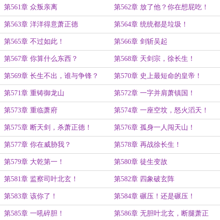
第561章 众叛亲离
第562章 放了他？你在想屁吃！
第563章 洋洋得意萧正德
第564章 统统都是垃圾！
第565章 不过如此！
第566章 剑斩吴起
第567章 你算什么东西？
第568章 天剑宗，徐长生！
第569章 长生不出，谁与争锋？
第570章 史上最短命的皇帝！
第571章 重铸御龙山
第572章 一字并肩萧镇国！
第573章 重临萧府
第574章 一座空坟，怒火滔天！
第575章 断天剑，杀萧正德！
第576章 孤身一人闯天山！
第577章 你在威胁我？
第578章 再战徐长生！
第579章 大乾第一！
第580章 徒生变故
第581章 监察司叶北玄！
第582章 四象破玄阵
第583章 该你了！
第584章 碾压！还是碾压！
第585章 一吼碎胆！
第586章 无胆叶北玄，断腿萧正