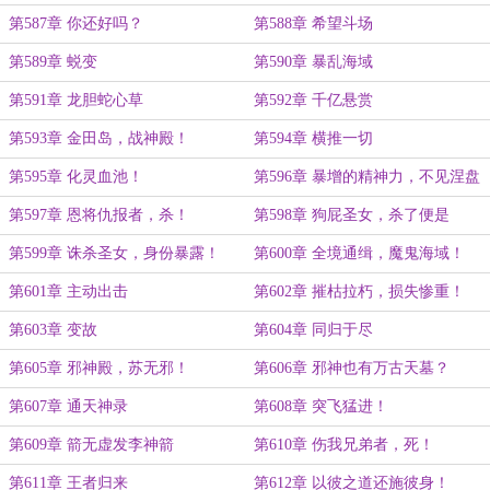
德！
第587章 你还好吗？
第588章 希望斗场
第589章 蜕变
第590章 暴乱海域
第591章 龙胆蛇心草
第592章 千亿悬赏
第593章 金田岛，战神殿！
第594章 横推一切
第595章 化灵血池！
第596章 暴增的精神力，不见涅盘
路！
第597章 恩将仇报者，杀！
第598章 狗屁圣女，杀了便是
第599章 诛杀圣女，身份暴露！
第600章 全境通缉，魔鬼海域！
第601章 主动出击
第602章 摧枯拉朽，损失惨重！
第603章 变故
第604章 同归于尽
第605章 邪神殿，苏无邪！
第606章 邪神也有万古天墓？
第607章 通天神录
第608章 突飞猛进！
第609章 箭无虚发李神箭
第610章 伤我兄弟者，死！
第611章 王者归来
第612章 以彼之道还施彼身！