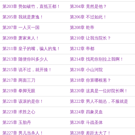
第203章 势如破竹，直抵王都！
第204章 竟然是他？
第205章 我就是萧逸！
第206章 不过如此！
第207章 一人灭一国
第208章 乾帝
第209章 萧家来人！
第210章 让我当院长？
第211章 皇子的嘴，骗人的鬼！
第212章 帝都
第213章 随便你叫多少人
第214章 找死你别拉上我啊！
第215章 说不过，就开揍！
第216章 小山河院
第217章 两面三刀
第218章 你算哪根葱？
第219章 拳脚无眼
第220章 这真是一位好院长啊！
第221章 该滚的是你！
第222章 男人不能怂，不服就是
干！
第223章 求胜之心
第224章 四象灵血
第225章 玉胎丹
第226章 斗战圣体
第227章 男儿当杀人！
第228章 差距太大了！