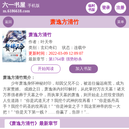
六一书屋
手机版
临时
登录
注册
书架
m.6186618.com
萧逸方清竹
返回
菜单
萧逸方清竹
作者：叶天帝
类别：玄幻奇幻
状态：连载中
更新时间：2022-03-09 12:09:07
最新章节：
第1764章 强势秒杀
开始阅读
加入书架
萧逸方清竹简介：
少年萧逸身怀神秘封印，却因父兄不公，被送往偏远南荒，成为
方家赘婿。 成婚之日，萧逸体内封印解封，从此掌控万古天墓！诸天
万界强者葬于天墓之中，而执掌天墓的萧逸，则开始走上挖坟变强的
人生道路！ “你是武道天才？我挖个武神的坟再看！” “你是炼丹高
手？我挖个药圣的坟再说！” “你是神皇之子？我这里神帝的坟一大
把！” “你是天下第一贱？……你赢了，告辞！”...
《萧逸方清竹》最新章节