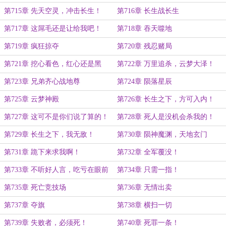
第715章 先天空灵，冲击长生！
第716章 长生战长生
第717章 这屌毛还是让给我吧！
第718章 吞天噬地
第719章 疯狂掠夺
第720章 残忍赌局
第721章 挖心看色，红心还是黑
第722章 万里追杀，云梦大泽！
心？
第723章 兄弟齐心战地尊
第724章 陨落星辰
第725章 云梦神殿
第726章 长生之下，方可入内！
第727章 这可不是你们说了算的！
第728章 死人是没机会杀我的！
第729章 长生之下，我无敌！
第730章 陨神魔渊，天地玄门
第731章 跪下来求我啊！
第732章 全军覆没！
第733章 不听好人言，吃亏在眼前
第734章 只需一指！
啊！
第735章 死亡竞技场
第736章 无情出卖
第737章 夺旗
第738章 横扫一切
第739章 失败者，必须死！
第740章 死罪一条！