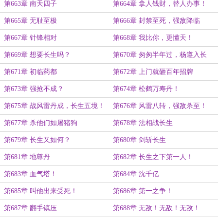
第663章 南天四子
第664章 拿人钱财，替人办事！
第665章 无耻至极
第666章 封禁至死，强敌降临
第667章 针锋相对
第668章 我比你，更懂天！
第669章 想要长生吗？
第670章 匆匆半年过，杨遵入长
生！
第671章 初临药都
第672章 上门就砸百年招牌
第673章 强抢不成？
第674章 松鹤万寿丹！
第675章 战风雷丹成，长生五境！
第676章 风雷八转，强敌杀至！
第677章 杀他们如屠猪狗
第678章 法相战长生
第679章 长生又如何？
第680章 剑斩长生
第681章 地尊丹
第682章 长生之下第一人！
第683章 血气塔！
第684章 沈千亿
第685章 叫他出来受死！
第686章 第一之争！
第687章 翻手镇压
第688章 无敌！无敌！无敌！