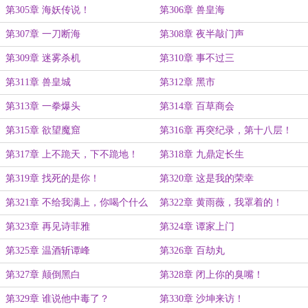
第305章 海妖传说！
第306章 兽皇海
第307章 一刀断海
第308章 夜半敲门声
第309章 迷雾杀机
第310章 事不过三
第311章 兽皇城
第312章 黑市
第313章 一拳爆头
第314章 百草商会
第315章 欲望魔窟
第316章 再突纪录，第十八层！
第317章 上不跪天，下不跪地！
第318章 九鼎定长生
第319章 找死的是你！
第320章 这是我的荣幸
第321章 不给我满上，你喝个什么
第322章 黄雨薇，我罩着的！
劲啊？
第323章 再见诗菲雅
第324章 谭家上门
第325章 温酒斩谭峰
第326章 百劫丸
第327章 颠倒黑白
第328章 闭上你的臭嘴！
第329章 谁说他中毒了？
第330章 沙坤来访！