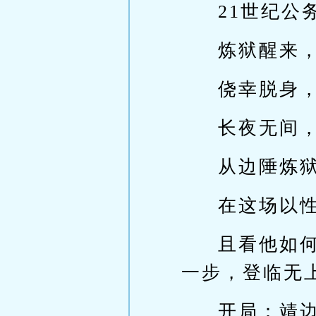
21世纪
炼狱醒来
侥幸脱身
长夜无间
从边陲炼
在这场以
且看他如
一步，登临无
开局：靖