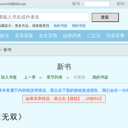
账号：
密码
6186618.com
温馨提示：更多作品，请搜索查找
临时书架
我的书架
娱乐
灵异悬疑
女生言情
仙侠武侠
二次元
历史军事
-> 新书
新书
加入书签
上一章
←
章节列表
→
待更新
我的书架
果本章属于内容错误等情况，请点击下面的按钮发送报告，我们会在一分
无双》