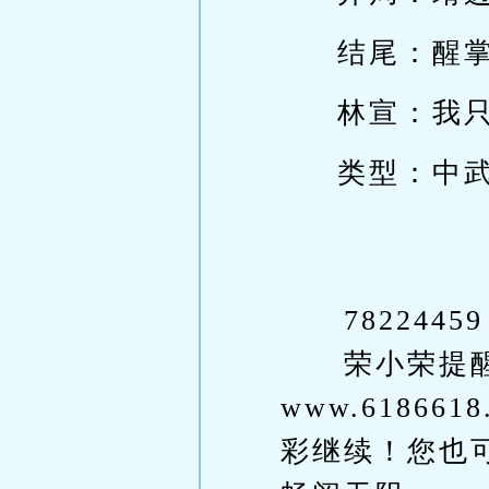
结尾：醒
林宣：我
类型：中
78224459
荣小荣提醒
www.6186
彩继续！您也可