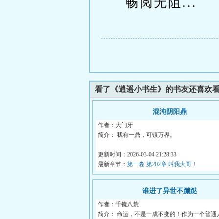
畅阅无阻...
看了《逍遥小书生》的书友还喜欢
混沌阴阳鼎
作者：大门牙
简介： 我有一鼎，可镇万界。
阴阳初鸣，生道纹定天地乾坤。
更新时间：2026-03-04 21:28:33
最新章节：
第一卷 第202章 叫我大哥！
谁进了异世不蹦跶
作者：千镜八荒
简介： 命运，不是一成不变的！作为一个普通