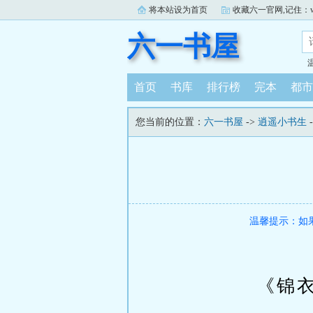
将本站设为首页
收藏六一官网,记住：www.
六一书屋
首页
书库
排行榜
完本
都市
您当前的位置：
六一书屋
->
逍遥小书生
温馨提示：如
《锦衣