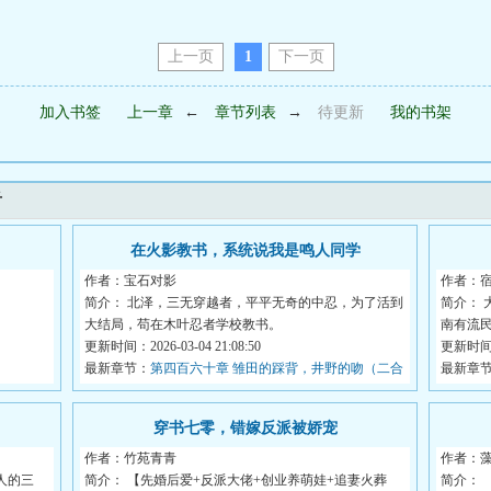
上一页
1
下一页
加入书签
上一章
←
章节列表
→
待更新
我的书架
看
在火影教书，系统说我是鸣人同学
作者：宝石对影
作者：
简介： 北泽，三无穿越者，平平无奇的中忍，为了活到
简介：
大结局，苟在木叶忍者学校教书。
南有流
<...
更新时间：2026-03-04 21:08:50
更新时间：2
最新章节：
第四百六十章 雏田的踩背，井野的吻（二合
...
最新章
一更）
穿书七零，错嫁反派被娇宠
作者：竹苑青青
作者：
人的三
简介： 【先婚后爱+反派大佬+创业养萌娃+追妻火葬
简介： 