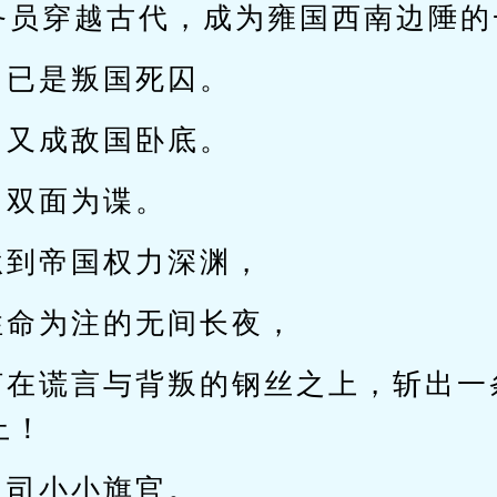
公务员穿越古代，成为雍国西南边陲
，已是叛国死囚。
，又成敌国卧底。
，双面为谍。
狱到帝国权力深渊，
性命为注的无间长夜，
何在谎言与背叛的钢丝之上，斩出一
上！
边司小小旗官。