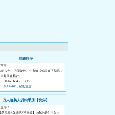
封疆悍卒
宿言辰
 大乾末年，四面楚歌。北有狼戎铁骑南下劫掠，
民四起匪盗横行。
026-03-04 21:23:35
节：
第1374章，秘密通道
万人迷美人训狗手册【快穿】
藻蓝椰子
【多男主+沉浸式+苏爽撩】\n桑泠是个坏女人，