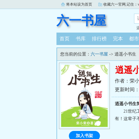
将本站设为首页
收藏六一官网,记住：www.
六一书屋
首页
书库
排行榜
完本
都市
您当前的位置：
六一书屋
-> 逍遥小书生
逍遥
作者：荣
更新时间：202
逍遥小书生
21世
有！这辈子
加入书架