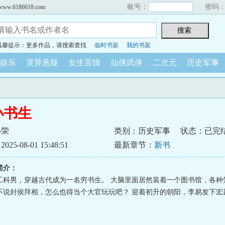
账号：
密码
6186618.com
温馨提示：更多作品，请搜索查找
临时书架
我的书架
娱乐
灵异悬疑
女生言情
仙侠武侠
二次元
历史军事
小书生
小荣
类别：历史军事
状态：已完
5-08-01 15:48:51
最新章节：
新书
简介：
纪工科男，穿越古代成为一名穷书生。 大脑里面居然装着一个图书馆，各种
不说封侯拜相，怎么也得当个大官玩玩吧？ 迎着初升的朝阳，李易发下宏