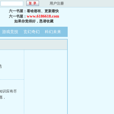
：
用户注册
六一书屋：看啥都有、更新最快
www.6186618.com
六一书屋：
如果你觉得好，恳请收藏
游戏竞技
玄幻奇幻
科幻未来
结
知识应有尽
愿，