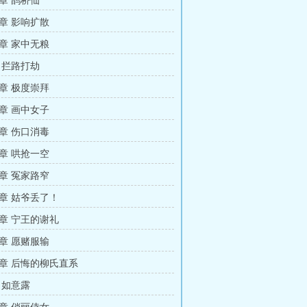
章 鹊桥仙
章 影响扩散
章 家中无粮
 拦路打劫
章 极度崇拜
章 画中女子
章 伤口消毒
章 哄抢一空
章 冤家路窄
章 姑爷丢了！
章 宁王的谢礼
章 愿赌服输
章 后悔的柳氏直系
 如意露