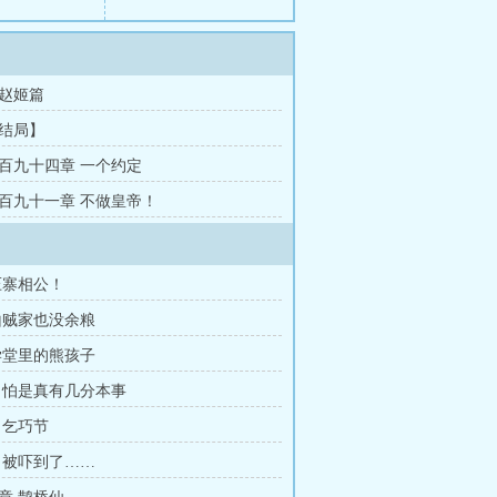
赵姬篇
结局】
百九十四章 一个约定
百九十一章 不做皇帝！
压寨相公！
山贼家也没余粮
学堂里的熊孩子
 怕是真有几分本事
 乞巧节
 被吓到了……