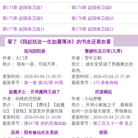
第173章 赵国保卫战7
第174章 赵国保卫战8
第175章 赵国保卫战9
第176章 赵国保卫战10
第177章 赵国保卫战11
第178章 赵国保卫战12
看了《我赵括这一生如履薄冰》的书友还喜欢看
混沌阴阳鼎
警嫂吃瓜日常[九零]
作者：大门牙
作者：雪中立鹤
简介： 我有一鼎，可镇万界。
简介： 姚长安穿成了男频爽文的
血包。
阴阳初鸣，生道纹定天地乾坤。
更新时间：2026-03-04 21:28:33
更新时间：2026-03-04 21:37:49
最新章节：
第一卷 第202章 叫我
未婚夫劈腿，亲戚鸠占鹊巢，养...
最新章节：
173 亲爸有钱
大哥！
超魔术士：开局魔网又崩了
武道崛起
作者：幼稚的空想家
作者：小仙梦蝶
简介： 【DND】【费伦】【超魔
简介： 开局小家族之子…看柳辰
法】【冒险】安瑟意外穿越托瑞
如何一步步做大做强，带领修仙
尔，魔法女神又双叒叕出事了！
更新时间：2026-03-04 21:14:00
世界屹立星界之巅不一样的修仙
更新时间：2026-03-04 21:29:38
最新章节：
第417章 你的灵魂灿如
体系仙...
最新章节：
第三百九十一章 圣之
星河
森野战役（十）
巫师：我有修仙长生系统
狱医