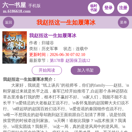
六一书屋
手机版
临时
登录
注册
书架
m.6186618.com
我赵括这一生如履薄冰
返回
菜单
我赵括这一生如履薄冰
作者：归墟谷
类别：历史军事
状态：连载中
更新时间：2026-06-30 07:02:10
最新章节：
第178章 赵国保卫战12
开始阅读
加入书架
我赵括这一生如履薄冰简介：
大家好，我就是 “纸上谈兵”的祖师爷，你们的family——赵括。\n
刚穿越过来就是长平之战，秦军已经开始推塔了,白起那个杀神还阴在
草丛里准备打我的野，根本打不赢好不好。 \n家人们，我能不能不去
长平？\n爱猜忌的大老板赵王说不行。\n各怀鬼胎的赵国卿大夫们说不
行。 \n瞎起哄的赵国百姓们说不行。\n爱造谣的秦国细作也说不行。
\n唯一不想我去的赵母却跑到赵王面前跟自己划清了界限，说是怕我
挨雷劈的时候牵连到家族。 \n天啊！谁敢比我惨？\n战术推演？我满
分。\n现实团战？我裂开。 \n这一局，真的是逆风局中的逆风局。\n