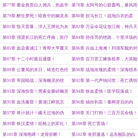
爆！
第77章 重金悬赏白人佣兵，热血学
第78章 太阿号的心脏轰鸣，暴风雨
子赴军营！
前的宁静！
第79章 醉生梦死！暗夜中的幽灵杀
第80章 饮马长江！战地白衣的柔
机！
情！
第81章 惊天雷暴，洋人王牌化为灰
第82章 万朵伞花绽放江南，神兵天
烬！
降的屠杀！
第83章 强渡长江的死亡序曲，医疗
第84章 孙传芳的绝路，十里洋场的
队的血色洗礼！
末日狂欢！
第85章 血染黄浦江！青帮大亨覆灭
第86章 兵临上海滩！列强军舰的对
峙
第87章 十二小时最后通牒！
第88章 百万罢工瘫痪租界，大英舰
队的屈辱撤退！
第89章 公董局的末日，铸造红色经
第90章 战地玫瑰的柔情！深海猎杀
济铁幕！
的序曲！
第91章 帝国暗战，深海幽灵的绞
第92章 第一代声纳问世，死亡诱饵
杀！
出港！
第93章 深海惊雷！黑索金撕碎幽灵
第94章 铁血柔情！医学院落成！
第95章 血洗毒窟！黄浦江畔筑京
第96章 抽丝剥茧！毒网背后的内
观！
鬼！
第97章 将计就计！瞒天过海的伪
第98章 关门打狗！三百万买命钱！
装！
第99章 铁汉柔情！轮椅上的军礼！
第100章 死亡雷场！
第101章 深海咆哮！龙骨折断！
第102章 丧胆遁逃！远东舰队的白