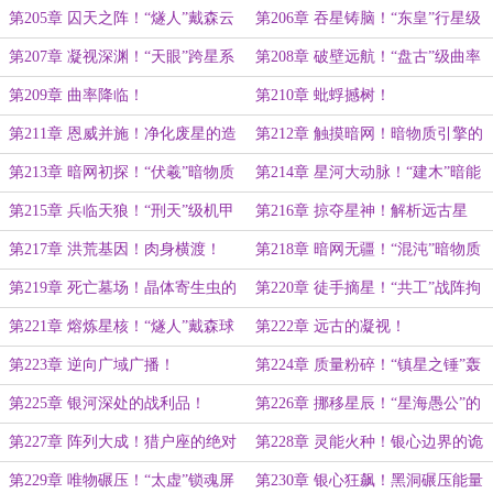
带熔炉！
程！
第205章 囚天之阵！“燧人”戴森云
第206章 吞星铸脑！“东皇”行星级
包裹烈日！
超算降世！
第207章 凝视深渊！“天眼”跨星系
第208章 破壁远航！“盘古”级曲率
超距阵列！
拓荒母舰！
第209章 曲率降临！
第210章 蚍蜉撼树！
第211章 恩威并施！净化废星的造
第212章 触摸暗网！暗物质引擎的
物神迹！
曙光！
第213章 暗网初探！“伏羲”暗物质
第214章 星河大动脉！“建木”暗能
提纯基地！
折跃网！
第215章 兵临天狼！“刑天”级机甲
第216章 掠夺星神！解析远古星
强撕远古遗迹！
图！
第217章 洪荒基因！肉身横渡！
第218章 暗网无疆！“混沌”暗物质
引擎列装！
第219章 死亡墓场！晶体寄生虫的
第220章 徒手摘星！“共工”战阵拘
伏击！
拿中子星！
第221章 熔炼星核！“燧人”戴森球
第222章 远古的凝视！
全面合拢！
第223章 逆向广域广播！
第224章 质量粉碎！“镇星之锤”轰
穿母舰！
第225章 银河深处的战利品！
第226章 挪移星辰！“星海愚公”的
大手笔！
第227章 阵列大成！猎户座的绝对
第228章 灵能火种！银心边界的诡
铁幕！
异波动！
第229章 唯物碾压！“太虚”锁魂屏
第230章 银心狂飙！黑洞碾压能量