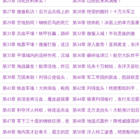
军雏形震惊列强！
第25章 消化胜利果实！
第26章 山雨欲来风满楼！
第27章 微服私访！后方运兵线上的
第28章 绝望的颤抖！十万大军之
蛀虫，作死挑衅！
主，降维打脸！
第29章 空地协同！钢铁巨鸟的死亡
第30章 绞肉机！冰面上的单方面屠
咆哮，小鬼子懵了！
杀，关东军的末日！
第31章 兵临平壤！铁甲狂飙，踏碎
第32章 微服入城！半岛贵族的傲
小鬼子尊严！
慢，疯狂作死！
第33章 炮轰平壤！微服打脸，送汉
第34章 潜入敌营！直捣黄龙，东洋
奸上西天！
中将吓破胆！
第35章 平壤城内的花样作死，汉城
第36章 碾碎临津江！航空大队炸平
震怖！
总督府！
第37章 海战爆发！航弹洗地，炸沉
第38章 坑杀十万精锐，东洋天皇吐
东洋联合舰队！
血！
第39章 万国来朝！列强公使低头，
第40章 军工帝国的新血，怒踩权贵
敲诈全世界！
子弟！
第41章 铁血军魂！大帅亲临，检阅
第42章 列强低头！绝密图纸到手，
帝国新血！
剑指深蓝！
第43章 前清老将泣血，魔改超级重
第44章 驱逐列强银行，发行东北霸
巡！
王币！
第45章 剥夺洋人特权，铸造远东金
第46章 北方龙抬头！大航海计划启
融霸权！
航，大帅的震撼！
第47章 零下三十度的钢铁狂潮，老
第48章 地毯式轰炸！降维威慑震碎
毛子慌了！
西伯利亚！
第49章 海内英才赴奉天，霸主的宏
第50章 洋人特工渗透，绝密船坞的