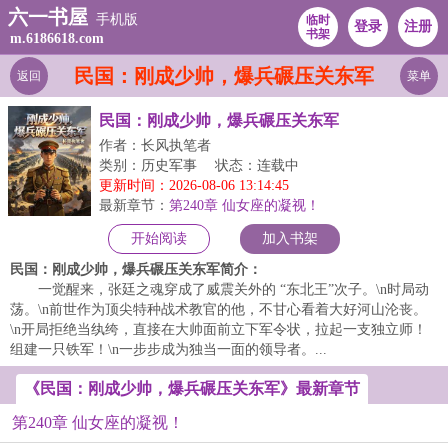
六一书屋
手机版
临时
登录
注册
书架
m.6186618.com
民国：刚成少帅，爆兵碾压关东军
返回
菜单
民国：刚成少帅，爆兵碾压关东军
作者：长风执笔者
类别：历史军事
状态：连载中
更新时间：2026-08-06 13:14:45
最新章节：
第240章 仙女座的凝视！
开始阅读
加入书架
民国：刚成少帅，爆兵碾压关东军简介：
一觉醒来，张廷之魂穿成了威震关外的 “东北王”次子。\n时局动
荡。\n前世作为顶尖特种战术教官的他，不甘心看着大好河山沦丧。
\n开局拒绝当纨绔，直接在大帅面前立下军令状，拉起一支独立师！
组建一只铁军！\n一步步成为独当一面的领导者。...
《民国：刚成少帅，爆兵碾压关东军》最新章节
第240章 仙女座的凝视！