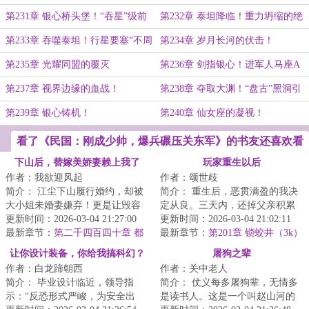
障！
伪神！
第231章 银心桥头堡！“吞星”级前
第232章 泰坦降临！重力坍缩的绝
哨站拔地起！
杀！
第233章 吞噬泰坦！行星要塞“不周
第234章 岁月长河的伏击！
山”
第235章 光耀同盟的覆灭
第236章 剑指银心！进军人马座A
第237章 视界边缘的血战！
第238章 夺取大渊！“盘古”黑洞引
擎的构想！
第239章 银心铸机！
第240章 仙女座的凝视！
看了《民国：刚成少帅，爆兵碾压关东军》的书友还喜欢看
下山后，替嫁美娇妻赖上我了
玩家重生以后
作者：我欲迎风起
作者：颂世歧
简介： 江尘下山履行婚约，却被
简介： 重生后，恶贯满盈的我决
大小姐未婚妻嫌弃！更是让毁容
定从良。三天内，还掉父亲积累
的二小姐替姐嫁夫！
更新时间：2026-03-04 21:27:00
的赌债，拜入天下第一大宗门，
更新时间：2026-03-04 21:02:11
最新章节：
第二千四百四十章 都
找到前...
最新章节：
第201章 锁蛟井（3k）
不许动
让你设计装备，你给我搞科幻？
屠狗之辈
作者：白龙蹄朝西
作者：关中老人
简介： 毕业设计临近，领导指
简介： 仗义每多屠狗辈，无情多
示：“反恐形式严峻，为安全出
是读书人。这是一个叫赵山河的