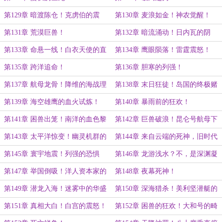
第129章 暗渡陈仓！克虏伯的震
第130章 麦浪如金！神农觉醒！
撼！
第131章 荒漠巨兽！
第132章 暗流涌动！日内瓦的阴
谋！
第133章 命悬一线！白衣天使的直
第134章 鹰眼陨落！雷霆震怒！
觉！
第135章 跨洋追命！
第136章 胆寒的列强！
第137章 航母龙骨！降维的海战理
第138章 末日狂徒！岛国的终极赌
念！
注！
第139章 海空雄鹰的血火试炼！
第140章 暴雨前的狂欢！
第141章 困兽出笼！南洋的血色黎
第142章 巨兽破浪！昆仑号航母下
明！
水！
第143章 太平洋惊变！幽灵机群的
第144章 来自云端的死神，旧时代
凝视！
海权的崩溃！
第145章 寰宇地震！列强的恐惧
第146章 龙游浅水？不，是深渊凝
视！
第147章 举国倒吸！洋人资本家的
第148章 夜幕死神！
疯狂！
第149章 潜龙入海！迷雾中的华盛
第150章 深海猎杀！美利坚潜艇的
顿！
绝望！
第151章 真相大白！白宫的震怒！
第152章 困兽的狂欢！大和号的畸