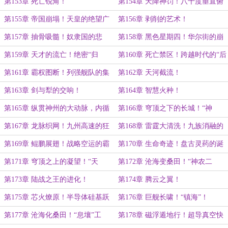
形下水！
第153章 死亡锐角！
第154章 天降神罚！八十度垂直俯
冲！
第155章 帝国崩塌！天皇的绝望广
第156章 剥削的艺术！
播！
第157章 抽骨吸髓！奴隶国的悲
第158章 黑色星期四！华尔街的崩
歌！
盘！
第159章 天才的流亡！绝密“归
第160章 死亡禁区！跨越时代的“后
燕”计划！
羿”长弓！
第161章 霸权图断！列强舰队的集
第162章 天河截流！
体哀嚎！
第163章 剑与犁的交响！
第164章 智慧火种！
第165章 纵贯神州的大动脉，内循
第166章 穹顶之下的长城！“神
环的黄金时代！
盾”防空网密布！
第167章 龙脉织网！九州高速的狂
第168章 雷霆大清洗！九族消融的
飙！
震慑！
第169章 鲲鹏展翅！战略空运的霸
第170章 生命奇迹！盘古灵药的诞
主！
生！
第171章 穹顶之上的凝望！“天
第172章 沧海变桑田！“神农二
宫”计划启航！
代”超级稻！
第173章 陆战之王的进化！
第174章 腾云之翼！
第175章 芯火燎原！半导体硅基跃
第176章 巨舰长啸！“镇海”！
迁！
第177章 沧海化桑田！“息壤”工
第178章 磁浮遁地行！超导真空快