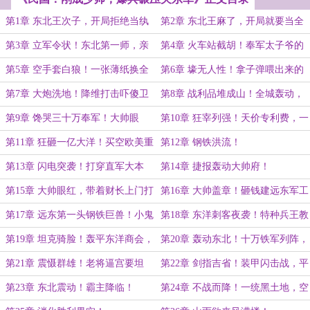
第1章 东北王次子，开局拒绝当纨
第2章 东北王麻了，开局就要当全
绔！
美械师长！
第3章 立军令状！东北第一师，亲
第4章 火车站截胡！奉军太子爷的
娘狂爆金币！
顶级班底！
第5章 空手套白狼！一张薄纸换全
第6章 壕无人性！拿子弹喂出来的
套美械装备！
魔鬼铁军！
第7章 大炮洗地！降维打击吓傻卫
第8章 战利品堆成山！全城轰动，
队旅！
大帅彻底懵了！
第9章 馋哭三十万奉军！大帅眼
第10章 狂宰列强！天价专利费，一
红：好儿子，借爹点装备？
波暴富三千万英镑！
第11章 狂砸一亿大洋！买空欧美重
第12章 钢铁洪流！
工
第13章 闪电突袭！打穿直军大本
第14章 捷报轰动大帅府！
营！
第15章 大帅眼红，带着财长上门打
第16章 大帅盖章！砸钱建远东军工
秋风！
城，爆兵十万！
第17章 远东第一头钢铁巨兽！小鬼
第18章 东洋刺客夜袭！特种兵王教
子彻底慌了！
你做人！
第19章 坦克骑脸！轰平东洋商会，
第20章 轰动东北！十万铁军列阵，
霸气清场！
小鬼子低头！
第21章 震慑群雄！老将逼宫要坦
第22章 剑指吉省！装甲闪击战，平
克，直接枪毙！
推地头蛇！
第23章 东北震动！霸主降临！
第24章 不战而降！一统黑土地，空