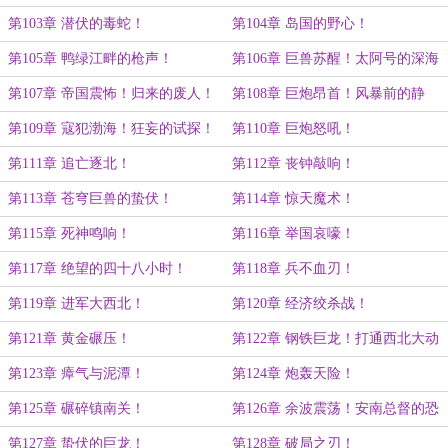
旗！
第103章 潜伏的毒蛇！
第104章 岛国的野心！
第105章 鸭绿江畔的枪声！
第106章 巨兽苏醒！太阿号的深海
脉动！
第107章 帝国震怖！归来的废人！
第108章 巨炮昂首！风暴前的静
谧！
第109章 寇犯渤海！狂妄的试探！
第110章 巨炮怒吼！
第111章 追亡逐北！
第112章 丧钟敲响！
第113章 苍穹巨兽的蛰伏！
第114章 惊天魔术！
第115章 死神鸣响！
第116章 举国哀嚎！
第117章 绝望的四十八小时！
第118章 兵不血刃！
第119章 进军大西北！
第120章 经济绞杀战！
第121章 黄金碾压！
第122章 钢铁巨龙！打通西北大动
脉！
第123章 瘴气与泥潭！
第124章 炮轰天险！
第125章 碾碎镇南关！
第126章 余波震荡！安南总督的恐
慌！
第127章 蛰伏的巨龙！
第128章 破局之刃！