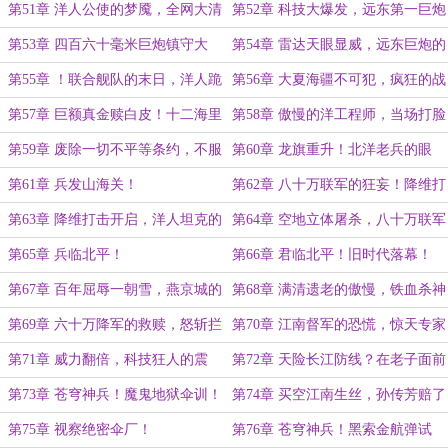
图霸业！
绞肉机！
第51章 洋人公使的梦魇，全网大清
第52章 科技大爆发，远东第一巨炮
洗！
狂想！
第53章 四百六十毫米巨炮镇守大
第54章 雷达天眼显威，远东巨炮的
连，列强密谋！
初吻！
第55章 ！联合舰队的末日，洋人跪
第56章 大夏海疆不可犯，疯狂的战
地求饶！
后索赔！
第57章 巨额真金赎白皮！十二海里
第58章 傲慢的洋工程师，当场打脸
定国威！
开除！
第59章 废除一切不平等条约，不服
第60章 龙旗重升！北洋老兵的眼
就开战！
泪！
第61章 兵发山海关！
第62章 八十万联军的狂妄！降维打
击前的宁静！
第63章 降维打击开启，洋人坦克的
第64章 空地立体屠杀，八十万联军
悲歌！
的崩溃！
第65章 兵临北平！
第66章 君临北平！旧时代落幕！
第67章 百年屈辱一朝雪，燕京城的
第68章 满清遗老的傲慢，铁血杀神
新生！
怒挥屠刀！
第69章 六十万降军的救赎，怒斩拦
第70章 江南督军的恐慌，惊天专家
路恶霸！
的归途！
第71章 威力翻倍，科技狂人的震
第72章 天险长江防线？在老子面前
撼！
形同虚设！
第73章 苍穹神兵！魔鬼地狱伞训！
第74章 买空江南生丝，孙传芳赔了
夫人又折兵！
第75章 视察绝密伞厂！
第76章 苍穹神兵！黑索金航弹试