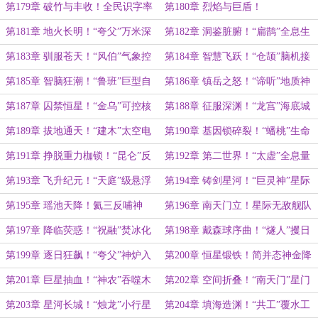
程！
线问世！
第179章 破竹与丰收！全民识字率
第180章 烈焰与巨盾！
的惊人狂飙！
第181章 地火长明！“夸父”万米深
第182章 洞鉴脏腑！“扁鹊”全息生
地工程！
命扫描仪！
第183章 驯服苍天！“风伯”气象控
第184章 智慧飞跃！“仓颉”脑机接
制阵列！
口问世！
第185章 智脑狂潮！“鲁班”巨型自
第186章 镇岳之怒！“谛听”地质神
动化矩阵！
网！
第187章 囚禁恒星！“金乌”可控核
第188章 征服深渊！“龙宫”海底城
聚变点火！
拔海而起！
第189章 拔地通天！“建木”太空电
第190章 基因锁碎裂！“蟠桃”生命
梯竣工！
跃迁药剂！
第191章 挣脱重力枷锁！“昆仑”反
第192章 第二世界！“太虚”全息量
重力引擎列装！
子灵境！
第193章 飞升纪元！“天庭”级悬浮
第194章 铸剑星河！“巨灵神”星际
神城拔地起！
采矿驳船！
第195章 瑶池天降！氦三反哺神
第196章 南天门立！星际无敌舰队
州！
成军！
第197章 降临荧惑！“祝融”焚冰化
第198章 戴森球序曲！“燧人”攫日
海！
工程！
第199章 逐日狂飙！“夸父”神炉入
第200章 恒星锻铁！简并态神金降
九天！
世！
第201章 巨星抽血！“神农”吞噬木
第202章 空间折叠！“南天门”星门
星！
洞开！
第203章 星河长城！“烛龙”小行星
第204章 填海造渊！“共工”覆水工