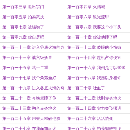
第一百零三章 退出宗门
第一百零四章 火焰城
第一百零五章 拍卖武技
第一百零六章 银光流甲
第一百零七章 被强吻了
第一百零八章 我要这个小丫头
第一百零九章 你自尽吧
第一百一十章 你被他睡了吗
第一百一十一章 进入谷底火海的办
第一百一十二章 傻眼的小辣椒
法
第一百一十三章 战六级妖兽
第一百一十四章 趁机占你便宜
第一百一十五章 武士二重
第一百一十六章 我倒是可以试试
第一百一十七章 找个角落坐好
第一百一十八章 我愿以身相许
第一百一十九章 进入谷底火海的奇
第一百二十章 吐血了
特通道
第一百二十一章 今晚就睡了你
第一百二十二章 找到赤炎地火
第一百二十三章 融合赤炎地火
第一百二十四章 实力突飞猛进
第一百二十五章 用登天梯砸他脸
第一百二十六章 活活烧死
第一百二十七章 在我面前玩火
第一百二十八章 拍苍蝇般拍飞