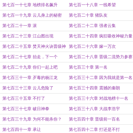
第七百一十七章 地榜排名飙升
第七百一十八章 一线希望
第七百一十九章 云儿身上的秘密
第七百二十章 猪队友
第七百二十一章 滚
第七百二十二章 强者云集
第七百二十三章 江山图出现
第七百二十四章 疯狂吸收神秘力量
第七百二十五章 焚天神火诀晋级神
第七百二十六章 嫁一万次
阶！
第七百二十七章 抬走，下一个
第七百二十八章 晋级二流势力参赛
区
第七百二十九章 你们一起上吧
第七百三十章 第一名
第七百三十一章 歹毒的杨江龙
第七百三十二章 因为我就是第一名
第七百三十三章 云儿危险了
第七百三十四章 震撼的秦朗
第七百三十五章 不打了
第七百三十六章 对战地榜十一名
第七百三十七章 破日神拳
第七百三十八章 大战李浩宇
第七百三十九章 为何不能杀你？
第七百四十章 晋级前一百名
第七百四十一章 承让
第七百四十二章 打还是不打