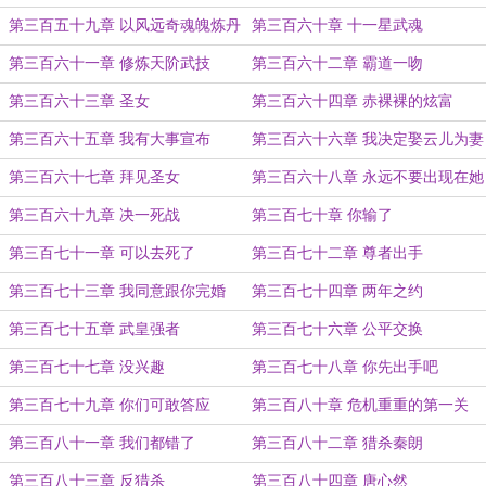
第三百五十九章 以风远奇魂魄炼丹
第三百六十章 十一星武魂
第三百六十一章 修炼天阶武技
第三百六十二章 霸道一吻
第三百六十三章 圣女
第三百六十四章 赤裸裸的炫富
第三百六十五章 我有大事宣布
第三百六十六章 我决定娶云儿为妻
第三百六十七章 拜见圣女
第三百六十八章 永远不要出现在她
面前
第三百六十九章 决一死战
第三百七十章 你输了
第三百七十一章 可以去死了
第三百七十二章 尊者出手
第三百七十三章 我同意跟你完婚
第三百七十四章 两年之约
第三百七十五章 武皇强者
第三百七十六章 公平交换
第三百七十七章 没兴趣
第三百七十八章 你先出手吧
第三百七十九章 你们可敢答应
第三百八十章 危机重重的第一关
第三百八十一章 我们都错了
第三百八十二章 猎杀秦朗
第三百八十三章 反猎杀
第三百八十四章 唐心然