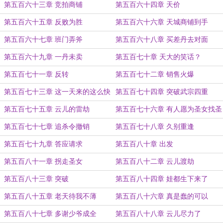
第五百六十三章 竞拍商铺
第五百六十四章 天价
第五百六十五章 反败为胜
第五百六十六章 天城商铺到手
第五百六十七章 班门弄斧
第五百六十八章 买差丹去对面
第五百六十九章 一丹未卖
第五百七十章 天大的笑话？
第五百七十一章 反转
第五百七十二章 销售火爆
第五百七十三章 这一天来的这么快
第五百七十四章 突破武宗四重
第五百七十五章 云儿的雷劫
第五百七十六章 有人愿为圣女找圣
魂石
第五百七十七章 追杀令撤销
第五百七十八章 久别重逢
第五百七十九章 答应请求
第五百八十章 出发
第五百八十一章 拐走圣女
第五百八十二章 云儿渡劫
第五百八十三章 突破
第五百八十四章 娃都生下来了
第五百八十五章 老天待我不薄
第五百八十六章 真是蠢的可以
第五百八十七章 多谢少爷成全
第五百八十八章 云儿尽力了