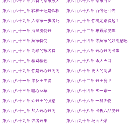
第六百六十五章 兴奋的秦家族人
第六百六十六章 秦家府邸
第六百六十七章 软柿子还是铁板
第六百六十八章 百倍还回去
第六百六十九章 入秦家一步者死
第六百七十章 你确定赔得起？
第六百七十一章 海量洗髓丹
第六百七十二章 布置聚灵阵
第六百七十三章 莫家特使
第六百七十四章 等莫家的好消息吧
第六百七十五章 高昂的报名费
第六百七十六章 云心丹阁出事
第六百七十七章 骗财骗色
第六百七十八章 杀人灭口
第六百七十九章 你是云心丹阁阁
第六百八十章 更大的阴谋
主！
第六百八十一章 策反王主管
第六百八十二章 丹王房卫
第六百八十三章 噬心圣草
第六百八十四章 买一赠一
第六百八十五章 众丹王的愤怒
第六百八十六章 一群废物
第六百八十七章 加入云心丹阁
第六百八十八章 出售六品灵丹
第六百八十九章 强者云集
第六百九十章 场面火爆