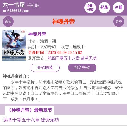
六一书屋
手机版
临时
登录
注册
书架
m.6186618.com
神魂丹帝
返回
菜单
神魂丹帝
作者：浊酒一湖
类别：玄幻奇幻
状态：连载中
更新时间：2026-08-09 20:15:02
最新章节：
第四千零五十八章 徒劳无功
开始阅读
加入书架
神魂丹帝简介：
少年十年坚持，却惨遭未婚妻夺取武魂而亡！穿越觉醒神秘武魂
的秦朗，发誓绝不再让别人左右自己的命运！ 自己要疯狂修炼，破碎
未婚妻的阴谋！自己要变得更强，主宰自己的命运！ 自己要笑傲天
下，成为一代丹帝！...
《神魂丹帝》最新章节
第四千零五十八章 徒劳无功