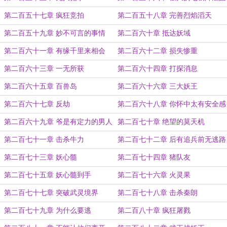
第二百五十七章 疯狂竞拍
第二百五十八章 完善烈焰滔天
第二百五十九章 妙不可言的事情
第二百六十章 抵达妖域
第二百六十一章 有缘千里来相会
第二百六十二章 损失惨重
第二百六十三章 一无所获
第二百六十四章 打探消息
第二百六十五章 百兽岛
第二百六十六章 三大妖王
第二百六十七章 反劫
第二百六十八章 你怀中太有安全感
了
第二百六十九章 爷是有定力的男人
第二百七十章 绝望的莫天机
第二百七十一章 击杀牛力
第二百七十二章 后有追兵前无逃路
第二百七十三章 妖心髓
第二百七十四章 猪队友
第二百七十五章 妖心髓到手
第二百七十六章 火灵果
第二百七十七章 突破武灵境界
第二百七十八章 击杀秦朗
第二百七十九章 为什么要逃
第二百八十章 疯狂屠戮