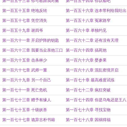
第一百五十三章 你可敢跟我对赌
第一百五十四章 你认输吧
第一百五十五章 绝地反转
第一百五十六章 连本带利给我吐出
来
第一百五十七章 凭空消失
第一百五十八章 冤家路窄
第一百五十九章 谢四爷
第一百六十章 单独约见
第一百六十一章 开启护阵的钥匙
第一百六十二章 还有没有天理
第一百六十三章 我要当众亲他三口
第一百六十四章 搞死他
第一百六十五章 击杀林少
第一百六十六章 婴参果
第一百六十七章 武师一重
第一百六十八章 混乱密境开启
第一百六十九章 另一个自己
第一百七十章 最高难度试练
第一百七十一章 死亡危机
第一百七十二章 疯狂突破
第一百七十三章 赠予有缘人
第一百七十四章 你是乌龟还是王八
第一百七十五章 十级妖兽
第一百七十六章 寻找宝物
第一百七十七章 诡异古朴书籍
第一百七十八章 因祸得福