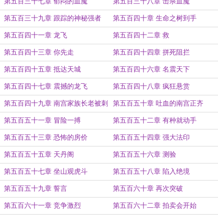
第五百三十七章 郁闷的血魔
第五百三十八章 击杀血魔
第五百三十九章 跟踪的神秘强者
第五百四十章 生命之树到手
第五百四十一章 龙飞
第五百四十二章 救
第五百四十三章 你先走
第五百四十四章 拼死阻拦
第五百四十五章 抵达天城
第五百四十六章 名震天下
第五百四十七章 震撼的龙飞
第五百四十八章 疯狂悬赏
第五百四十九章 南宫家族长老被刺
第五百五十章 吐血的南宫正齐
杀
第五百五十一章 冒险一搏
第五百五十二章 有种就动手
第五百五十三章 恐怖的房价
第五百五十四章 强大法印
第五百五十五章 天丹阁
第五百五十六章 测验
第五百五十七章 坐山观虎斗
第五百五十八章 陷入绝境
第五百五十九章 誓言
第五百六十章 再次突破
第五百六十一章 竞争激烈
第五百六十二章 拍卖会开始