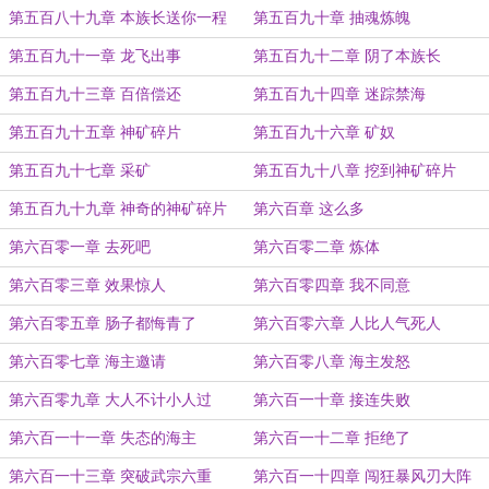
第五百八十九章 本族长送你一程
第五百九十章 抽魂炼魄
第五百九十一章 龙飞出事
第五百九十二章 阴了本族长
第五百九十三章 百倍偿还
第五百九十四章 迷踪禁海
第五百九十五章 神矿碎片
第五百九十六章 矿奴
第五百九十七章 采矿
第五百九十八章 挖到神矿碎片
第五百九十九章 神奇的神矿碎片
第六百章 这么多
第六百零一章 去死吧
第六百零二章 炼体
第六百零三章 效果惊人
第六百零四章 我不同意
第六百零五章 肠子都悔青了
第六百零六章 人比人气死人
第六百零七章 海主邀请
第六百零八章 海主发怒
第六百零九章 大人不计小人过
第六百一十章 接连失败
第六百一十一章 失态的海主
第六百一十二章 拒绝了
第六百一十三章 突破武宗六重
第六百一十四章 闯狂暴风刃大阵