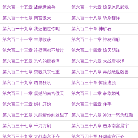
第六百一十五章 战绝世凶兽
第六百一十六章 惊见冰凤武魂
第六百一十七章 南宫傲天
第六百一十八章 斩杀穆洋
第六百一十九章 我还抱过你呢
第六百二十章 神矿石
第六百二十一章 丰厚收获
第六百二十二章 神秘洞府
第六百二十三章 连壁画都不放过
第六百二十四章 惊天阴谋
第六百二十五章 恐怖的唐睿泽
第六百二十六章 大战唐睿泽
第六百二十七章 突破武宗七重
第六百二十八章 再战绝世凶兽
第六百二十九章 凶兽狂吼
第六百三十章 惊险逃脱
第六百三十一章 震撼的南宫傲天
第六百三十二章 奢华婚礼
第六百三十三章 婚礼开始
第六百三十四章 住手
第六百三十五章 只能帮你到这里了
第六百三十六章 冲冠一怒为红颜
第六百三十七章 千刀万剐
第六百三十八章 击杀南宫晨宇
第六百三十九章 大战南宫正齐
第六百四十章 狂虐南宫正齐