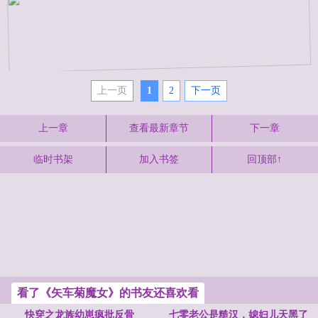
上一页
1
2
下一页
上一章
查看最新章节
下一章
临时书架
加入书签
回顶部↑
看了《矢车菊魔女》的书友还喜欢看
快穿之龙族幼崽疯批反骨
七零老公是糙汉，媳妇儿天黑了