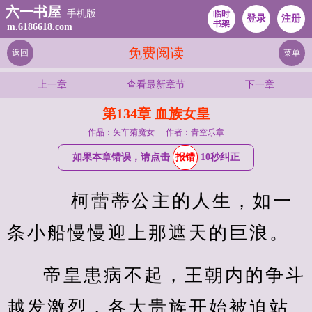
六一书屋
手机版
临时
登录
注册
书架
m.6186618.com
免费阅读
返回
菜单
上一章
查看最新章节
下一章
第134章 血族女皇
作品：矢车菊魔女
作者：青空乐章
如果本章错误，请点击
报错
10秒纠正
    柯蕾蒂公主的人生，如一
条小船慢慢迎上那遮天的巨浪。
帝皇患病不起，王朝内的争斗
越发激烈，各大贵族开始被迫站