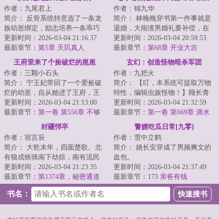
作者：九尾君上
作者：锦九华
简介： 反骨系统特意选了一条龙
简介： 林晚晚穿书第一件事就是
族幼崽绑定，励志培养一条乖巧
退婚，大闹渣男婚礼要补偿，在
听话的小棉袄，为祂疯，为祂
更新时间：2026-03-04 21:16:37
换极品汉子做老公！
更新时间：2026-03-04 20:59:53
狂，为祂...
最新章节：
第5章 天玑真人
最新章节：
第68章 开业大吉
王府里来了个捡破烂的崽崽
玄幻：创造怪物暗杀军团
作者：三颗小石头
作者：九把火
简介： 宁王妃带回了一个爱捡破
简介： 【叮，本系统可提取万物
烂的幼崽，自从她进了王府，王
特性，编辑虫族怪物！】顾长青
府从此一飞冲天：祖母的眼睛能
更新时间：2026-03-04 21:13:00
穿越玄幻世界，意外激活虫族编
更新时间：2026-03-04 21:32:59
看清楚...
最新章节：
第一卷 第556章 不够
辑系统...
最新章节：
第一卷 第669章 滴水
不漏
封疆悍卒
警嫂吃瓜日常[九零]
作者：宿言辰
作者：雪中立鹤
简介： 大乾末年，四面楚歌。北
简介： 姚长安穿成了男频爽文的
有狼戎铁骑南下劫掠，南有流民
血包。
四起匪盗横行。
更新时间：2026-03-04 21:23:35
更新时间：2026-03-04 21:37:49
最新章节：
第1374章，秘密通道
未婚夫劈腿，亲戚鸠占鹊巢，养...
最新章节：
173 亲爸有钱
...
书名：