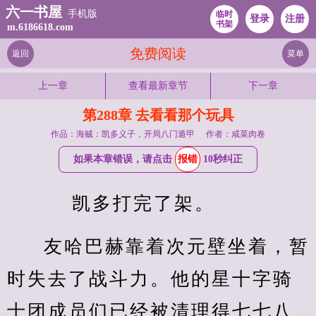
六一书屋
手机版
临时
登录
注册
书架
m.6186618.com
免费阅读
返回
菜单
上一章
查看最新章节
下一章
第288章 去看看那个玩具
作品：海贼：凯多义子，开局八门遁甲
作者：咸菜肉卷
如果本章错误，请点击
报错
10秒纠正
    凯多打完了架。
友哈巴赫靠着次元壁坐着，暂
时失去了战斗力。他的星十字骑
士团成员们已经被清理得七七八