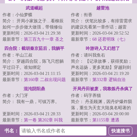
武道崛起
越雷池
作者：小仙梦蝶
作者：衔香
简介： 开局小家族之子…看柳辰
简介： 伏笔比较多，有排雷需求
如何一步步做大做强，带领修仙
的建议先看第一章作话；越雷
世界屹立星界之巅不一样的修仙
更新时间：2026-03-04 21:29:38
池：“我将违背我的天性、忤逆我
更新时间：2026-03-04 20:52:52
体系仙...
最新章节：
第三百九十一章 圣之
的本能...
最新章节：
68 还君明珠（七）
森野战役（十）
四合院：截胡秦京茹后，我躺平
吟游诗人又幻想了
作者：半山三叔
作者：请叫我鱼右
了
简介： 穿越四合院，陈飞只想躺
简介： 【记录故事，获得奖励；
平过日子。谁知绑定
声名远扬，更多奖励】穿越到剑
更新时间：2026-03-04 21:11:15
与魔法世界的唐奇，发现只要在
更新时间：2026-03-04 21:19:20
“躺平人生系统”...
最新章节：
第160章 二叔出现问题
【日志...
最新章节：
第332章 逻辑自洽
了
（4k）
混沌阴阳鼎
开局丹田被废，我靠炼丹杀疯了
作者：大门牙
作者：码字养猫
简介： 我有一鼎，可镇万界。
简介： 丹圣顾渊，因丹炉爆炸陨
落，重生为天玄大陆臭名昭著的
阴阳初鸣，生道纹定天地乾坤。
更新时间：2026-03-04 21:28:33
纨绔少爷。丹田被废，家族倾
更新时间：2026-03-04 20:00:00
最新章节：
第一卷 第202章 叫我
颓，强敌...
最新章节：
第1155章 遭遇
大哥！
书名：