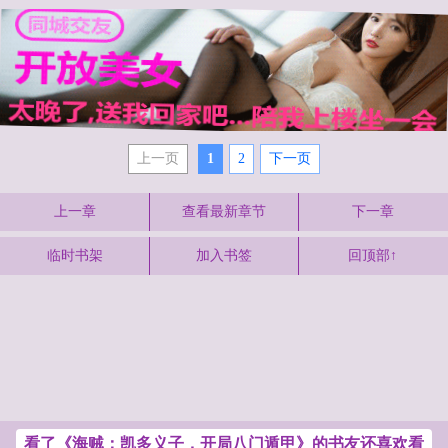
上一页
1
2
下一页
上一章
查看最新章节
下一章
临时书架
加入书签
回顶部↑
看了《海贼：凯多义子，开局八门遁甲》的书友还喜欢看