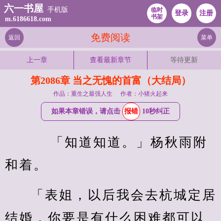
六一书屋
手机版
临时
登录
注册
书架
m.6186618.com
免费阅读
返回
菜单
上一章
查看最新章节
等待更新
第2086章 当之无愧的首富（大结局）
作品：重生之最强人生
作者：小猪火起来
如果本章错误，请点击
报错
10秒纠正
    「知道知道。」杨秋雨附
和着。
「表姐，以后我会去杭城定居
结婚，你要是有什么困难都可以