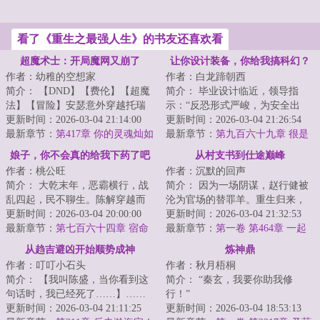
看了《重生之最强人生》的书友还喜欢看
超魔术士：开局魔网又崩了
让你设计装备，你给我搞科幻？
作者：幼稚的空想家
作者：白龙蹄朝西
简介： 【DND】【费伦】【超魔
简介： 毕业设计临近，领导指
法】【冒险】安瑟意外穿越托瑞
示：“反恐形式严峻，为安全出
尔，魔法女神又双叒叕出事了！
更新时间：2026-03-04 21:14:00
发，设计一款防御性武器！”展示
更新时间：2026-03-04 21:26:54
最新章节：
第417章 你的灵魂灿如
会上，...
最新章节：
第九百六十九章 很是
星河
无奈！
娘子，你不会真的给我下药了吧
从村支书到仕途巅峰
作者：桃公旺
作者：沉默的回声
简介： 大乾末年，恶霸横行，战
简介： 因为一场阴谋，赵行健被
乱四起，民不聊生。陈解穿越而
沦为官场的替罪羊。重生归来，
来，发现自己竟然是个嗜酒的烂
更新时间：2026-03-04 20:00:00
凭借他超前认知，什么官商勾
更新时间：2026-03-04 21:32:53
赌鬼，...
最新章节：
第七百六十四章 宿命
结、尔虞...
最新章节：
第一卷 第464章 一起
之战
泡温泉
从趋吉避凶开始顺势成神
炼神鼎
作者：叮叮小石头
作者：秋月梧桐
简介： 【我叫陈盛，当你看到这
简介： “秦玄，我要你助我修
句话时，我已经死了……】……
行！”
一朝穿越，命如草芥，睁眼便是
更新时间：2026-03-04 21:11:25
更新时间：2026-03-04 18:53:13