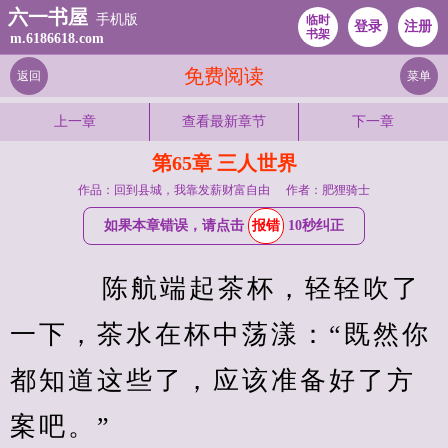
六一书屋
手机版
临时
登录
注册
书架
m.6186618.com
免费阅读
返回
菜单
上一章
查看最新章节
下一章
第65章 三人世界
作品：回到县城，我靠发薪财富自由
作者：肥狸骑士
如果本章错误，请点击
报错
10秒纠正
    陈航端起茶杯，轻轻吹了
一下，茶水在杯中荡漾：“既然你
都知道这些了，应该准备好了方
案吧。”