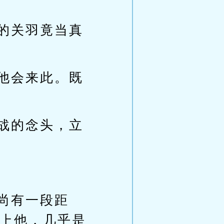
的关羽竟当真
他会来此。既
战的念头，立
尚有一段距
上他，几乎是