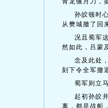
青龙偃月刀，
孙皎顿时
从樊城撤了回
况且蜀军
然如此，吕蒙
念及此处
刻下令全军撤
蜀军则立
起初孙皎
离，都是战船