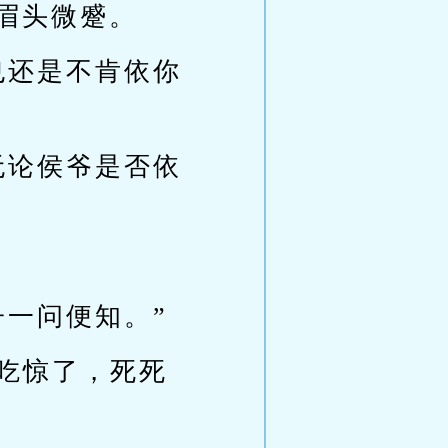
眉头微蹙。
也还是不肯依你
无论侯爷是否依
子一问便知。”
与吃惊了，死死