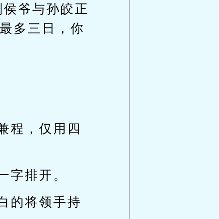
刻侯爷与孙皎正
最多三日，你
兼程，仅用四
一字排开。
白的将领手持