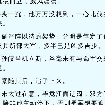
挺拔而立，威风凛凛。
心头一沉，他万万没想到，一心北伐
来。
这副严阵以待的架势，分明是笃定了
及其所部大军，多半已是凶多吉少。
，孙皎当机立断，丝毫未有与蜀军交
退。
马紧随其后，追了上来。
并未太过在意，毕竟江面辽阔，双方
，除非他主动停下，否则蜀军想要追