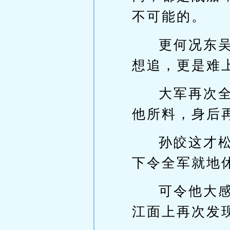
不可能的。
更何况东
想追，更是难
大军再次
他所料，身后
孙皎这才
下令全军就地
可令他大
江面上再次发