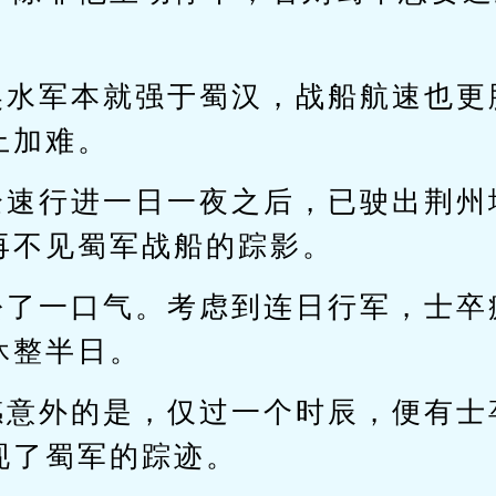
吴水军本就强于蜀汉，战船航速也更
上加难。
全速行进一日一夜之后，已驶出荆州
再不见蜀军战船的踪影。
松了一口气。考虑到连日行军，士卒
休整半日。
感意外的是，仅过一个时辰，便有士
现了蜀军的踪迹。