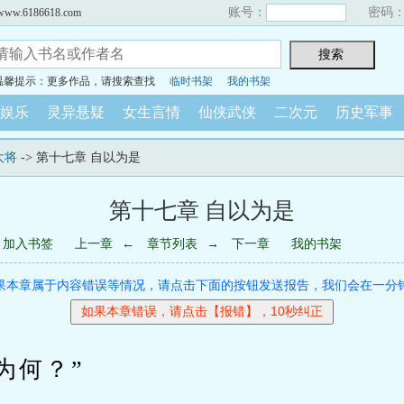
账号：
密码
6186618.com
温馨提示：更多作品，请搜索查找
临时书架
我的书架
娱乐
灵异悬疑
女生言情
仙侠武侠
二次元
历史军事
大将
-> 第十七章 自以为是
第十七章 自以为是
加入书签
上一章
←
章节列表
→
下一章
我的书架
果本章属于内容错误等情况，请点击下面的按钮发送报告，我们会在一分
何？”