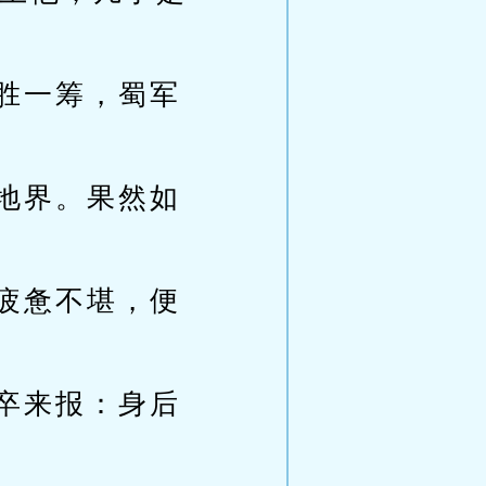
胜一筹，蜀军
地界。果然如
疲惫不堪，便
卒来报：身后