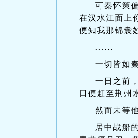
可秦怀策
在汉水江面上
便知我那锦囊
......
一切皆如
一日之前
日便赶至荆州
然而未等
居中战船