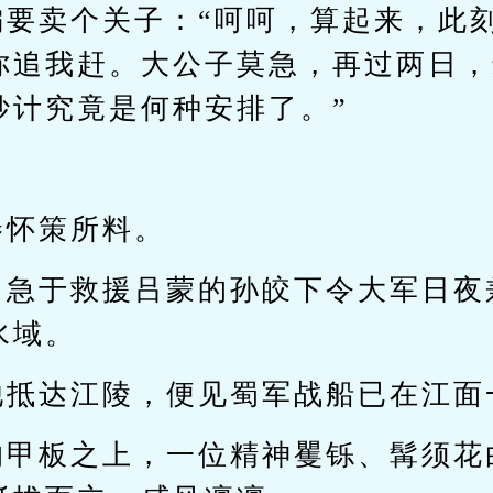
偏要卖个关子：“呵呵，算起来，此
你追我赶。大公子莫急，再过两日，
妙计究竟是何种安排了。”
秦怀策所料。
，急于救援吕蒙的孙皎下令大军日夜
水域。
他抵达江陵，便见蜀军战船已在江面
的甲板之上，一位精神矍铄、髯须花