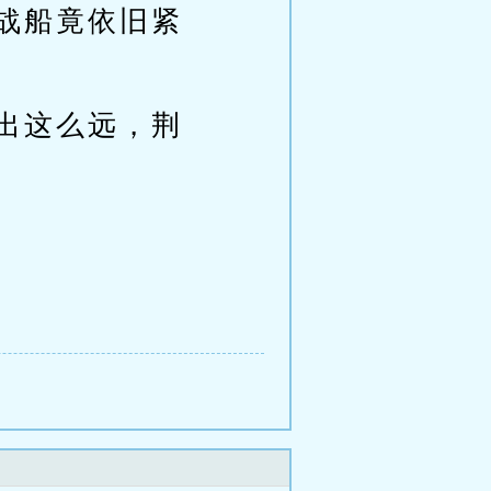
战船竟依旧紧
出这么远，荆