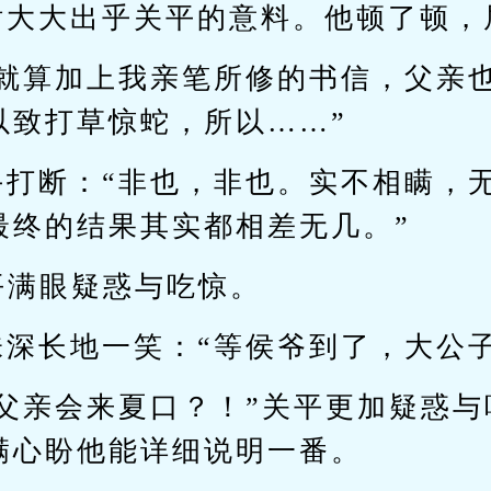
话大大出乎关平的意料。他顿了顿，
…就算加上我亲笔所修的书信，父亲
以致打草惊蛇，所以……”
手打断：“非也，非也。实不相瞒，
最终的结果其实都相差无几。”
平满眼疑惑与吃惊。
味深长地一笑：“等侯爷到了，大公
我父亲会来夏口？！”关平更加疑惑
满心盼他能详细说明一番。