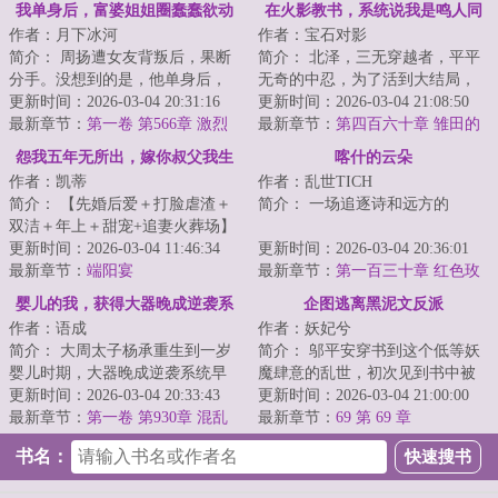
看
我单身后，富婆姐姐圈蠢蠢欲动
在火影教书，系统说我是鸣人同
作者：月下冰河
作者：宝石对影
学
简介： 周扬遭女友背叛后，果断
简介： 北泽，三无穿越者，平平
分手。没想到的是，他单身后，
无奇的中忍，为了活到大结局，
人生竟突然开挂。
更新时间：2026-03-04 20:31:16
苟在木叶忍者学校教书。
更新时间：2026-03-04 21:08:50
最新章节：
第一卷 第566章 激烈
<...
最新章节：
第四百六十章 雏田的
的比赛（下）
踩背，井野的吻（二合一更）
怨我五年无所出，嫁你叔父我生
喀什的云朵
作者：凯蒂
作者：乱世TICH
一窝
简介： 【先婚后爱＋打脸虐渣＋
简介： 一场追逐诗和远方的
双洁＋年上＋甜宠+追妻火葬场】
更新时间：2026-03-04 11:46:34
“逃离”，却让陈风邂逅了生命中最
更新时间：2026-03-04 20:36:01
除夕...
最新章节：
端阳宴
美丽的...
最新章节：
第一百三十章 红色玫
瑰
婴儿的我，获得大器晚成逆袭系
企图逃离黑泥文反派
作者：语成
作者：妖妃兮
统
简介： 大周太子杨承重生到一岁
简介： 邬平安穿书到这个低等妖
婴儿时期，大器晚成逆袭系统早
魔肆意的乱世，初次见到书中被
到了五百年。
更新时间：2026-03-04 20:33:43
誉为黑泥反派的姬玉嵬时，他才
更新时间：2026-03-04 21:00:00
最新章节：
第一卷 第930章 混乱
十八，...
最新章节：
69 第 69 章
...
污染
书名：