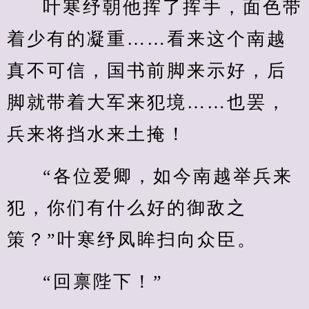
叶寒纾朝他挥了挥手，面色带
着少有的凝重……看来这个南越
真不可信，国书前脚来示好，后
脚就带着大军来犯境……也罢，
兵来将挡水来土掩！
“各位爱卿，如今南越举兵来
犯，你们有什么好的御敌之
策？”叶寒纾凤眸扫向众臣。
“回禀陛下！”