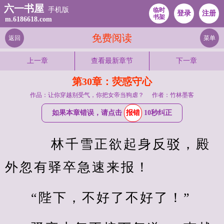
六一书屋
手机版
临时
登录
注册
书架
m.6186618.com
免费阅读
返回
菜单
上一章
查看最新章节
下一章
第30章：荧惑守心
作品：让你穿越别受气，你把女帝当狗虐？
作者：竹林墨客
如果本章错误，请点击
报错
10秒纠正
    林千雪正欲起身反驳，殿
外忽有驿卒急速来报！
“陛下，不好了不好了！”