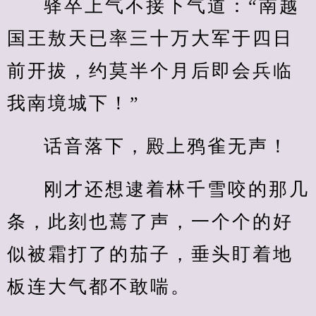
驿卒上气不接下气道：“南越
国王敖天已率三十万大军于四日
前开拔，约莫半个月后即会兵临
我南境城下！”
话音落下，殿上鸦雀无声！
刚才还想逮着林千雪咬的那几
条，此刻也蔫了声，一个个的好
似被霜打了的茄子，垂头盯着地
板连大气都不敢喘。