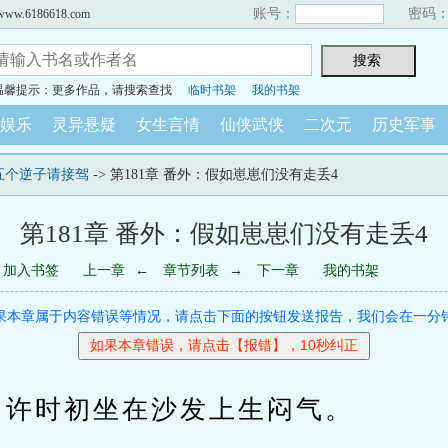
账号：
密码
6186618.com
温馨提示：更多作品，请搜索查找
临时书架
我的书架
娱乐
灵异悬疑
女生言情
仙侠武侠
二次元
历史军事
五个逆子请接驾
-> 第181章 番外：假如崽崽们没有走丢4
第181章 番外：假如崽崽们没有走丢4
加入书签
上一章
←
章节列表
→
下一章
我的书架
果本章属于内容错误等情况，请点击下面的按钮发送报告，我们会在一分
时初坐在沙发上生闷气。