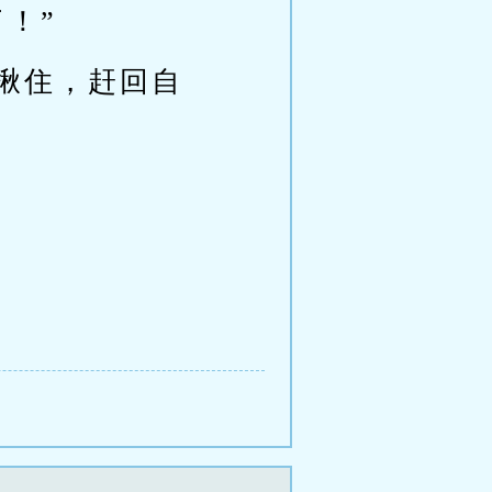
！”
揪住，赶回自