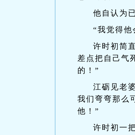
他自认为
“我觉得他
许时初简
差点把自己气
的！”
江砺见老
我们弯弯那么
他！”
许时初一把