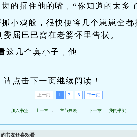
切齿的捂住他的嘴，“你知道的太多了
鹰抓小鸡般，很快便将几个崽崽全都
则委屈巴巴窝在老婆怀里告状。
你看这几个臭小子，他
请点击下一页继续阅读！
上一页
1
2
3
下一页
加入书签
上一章
←
章节列表
→
下一章
我的书架
》的书友还喜欢看