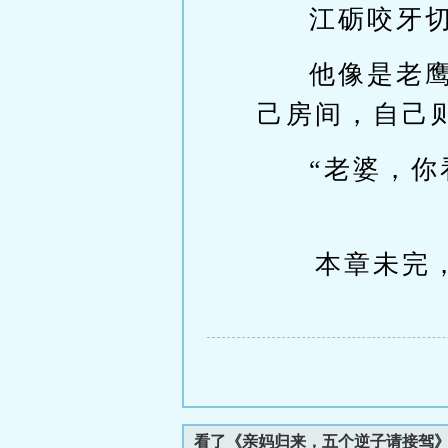
江砺咬牙
他像是老
己房间，自己
“老婆，
本章未完，
看了《亲妈归来，五个逆子请接驾