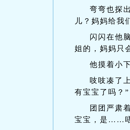
弯弯也探
儿？妈妈给我
闪闪在他
姐的，妈妈只
他摸着小下
吱吱凑了
有宝宝了吗？”
团团严肃
宝宝，是……