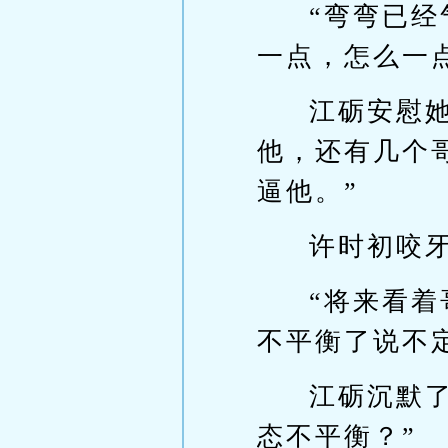
“弯弯已
一点，怎么一
江砺安慰
他，还有几个
逼他。”
许时初咬
“将来看
不平衡了说不
江砺沉默
态不平衡？”