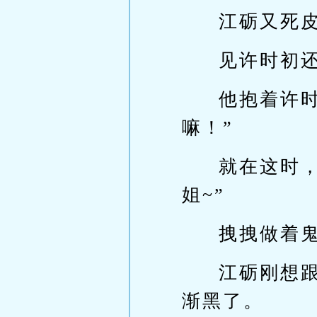
江砺又死皮
见许时初
他抱着许
嘛！”
就在这时
姐~”
拽拽做着
江砺刚想
渐黑了。