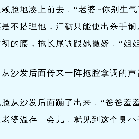
赖脸地凑上前去，“老婆~你别生气
还是不搭理他，江砺只能使出杀手锏
时初的腰，拖长尾调跟她撒娇，“姐
，从沙发后面传来一阵拖腔拿调的声
鬼脸从沙发后面蹦了出来，“爸爸羞羞
跟老婆温存一会儿，就见到这个臭小