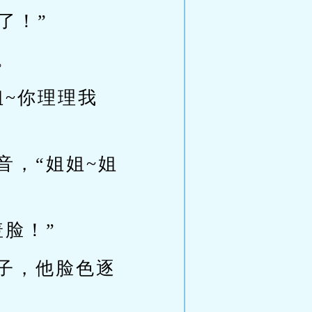
了！”
。
姐~你理理我
音，“姐姐~姐
脸！”
子，他脸色逐