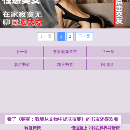
上一页
1
2
下一页
上一章
查看最新章节
下一章
临时书架
加入书签
回顶部↑
看了《鉴宝：我能从文物中提取技能》的书友还喜欢看
矜娇厌厌
儒道至上？我在异界背唐诗！