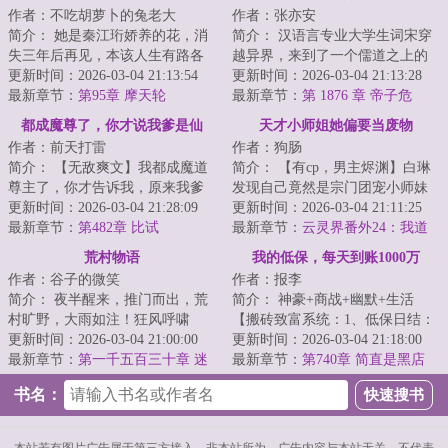
作者：不吃胡萝卜的兔老大
作者：张亦安
简介： 她是秦江珩娇养的花，消
简介： 汉语言专业大学生词宋穿
失三年后再见，本该人生有路各
越异界，来到了一个儒道之上的
分东西，可却被他强搂进怀里。
更新时间：2026-03-04 21:13:54
奇特世界，在这里，只有文人才
更新时间：2026-03-04 21:13:28
最新章节：
第95章 摩天轮
能掌控...
最新章节：
第 1876 章 帝子危
都成魔尊了，你才说我爹是仙
天才小师姐她偏要当废物
作者：前天打雷
作者：狗肠
帝？
简介： 【无敌爽文】我都成魔道
简介： 【有cp，男主烬渊】白琳
尊主了，你才告诉我，原来我爹
发现自己竟然是宗门团宠小师妹
是正道仙帝，我是顶级仙二代？
更新时间：2026-03-04 21:28:09
的对照组。
更新时间：2026-03-04 21:11:25
最新章节：
第482章 比试
最新章节：
云灵界番外24：我道
...
侣不爱我了
荒村物语
我的低保，每天到账1000万
作者：谷子的微笑
作者：报李
简介： 夜半醒来，推门而出，荒
简介： 神豪+商战+幽默+生活
村旷野，大雨如注！狂风呼啸
【搬砖致富系统：1、低保日结：
中，忽然听见有人喊自己，四顾
更新时间：2026-03-04 21:00:00
系统按日给予低保补贴，补贴金
更新时间：2026-03-04 21:18:00
一看，夜...
最新章节：
第一千五百三十章 迷
额=...
最新章节：
第740章 简直是黑店
失在虚幻中的女人
书名：