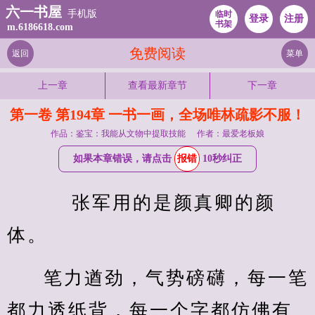
六一书屋
手机版
临时
登录
注册
书架
m.6186618.com
免费阅读
返回
菜单
上一章
查看最新章节
下一章
第一卷 第194章 一书一画，全场唯林疏影不服！
作品：鉴宝：我能从文物中提取技能
作者：最爱老板娘
如果本章错误，请点击
报错
10秒纠正
    张军用的是颜真卿的颜
体。
笔力遒劲，气势磅礴，每一笔
都力透纸背，每一个字都仿佛有