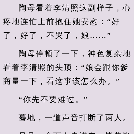
陶母看着李清照这副样子，心
疼地连忙上前抱住她安慰：“好
了，好了，不哭了，娘……”
陶母停顿了一下，神色复杂地
看着李清照的头顶：“娘会跟你爹
商量一下，看这事该怎么办。”
“你先不要难过。”
蓦地，一道声音打断了两人。