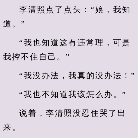
李清照点了点头：“娘，我知
道。”
“我也知道这有违常理，可是
我控不住自己。”
“我没办法，我真的没办法！”
“我也不知道我该怎么办。”
说着，李清照没忍住哭了出
来。