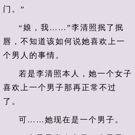
门。”
“娘，我……”李清照抿了抿
唇，不知道该如何说她喜欢上一
个男人的事情。
若是李清照本人，她一个女子
喜欢上一个男子那再正常不过
了。
可……她现在是一个男子。