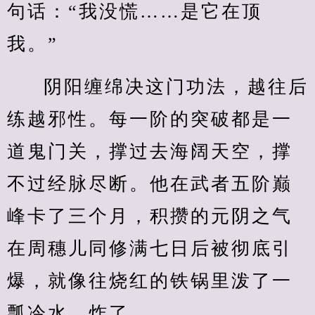
句话：“我没慌……是它在顶
我。”
阴阳缠绵决这门功法，越往后
练越邪性。每一阶的突破都是一
道鬼门关，撑过去海阔天空，撑
不过经脉尽断。他在武者五阶巅
峰卡了三个月，积攒的元阴之气
在周穗儿同修满七日后被彻底引
爆，就像往烧红的铁锅里泼了一
瓢冷水，炸了。