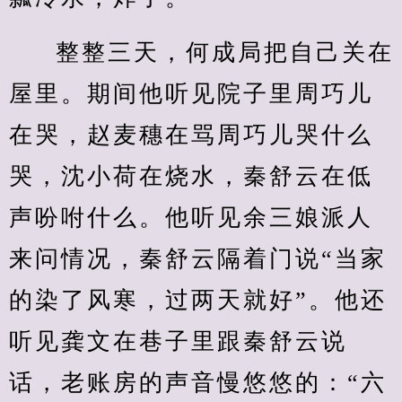
整整三天，何成局把自己关在
屋里。期间他听见院子里周巧儿
在哭，赵麦穗在骂周巧儿哭什么
哭，沈小荷在烧水，秦舒云在低
声吩咐什么。他听见余三娘派人
来问情况，秦舒云隔着门说“当家
的染了风寒，过两天就好”。他还
听见龚文在巷子里跟秦舒云说
话，老账房的声音慢悠悠的：“六