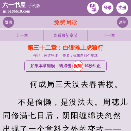
六一书屋
手机版
临时
登录
注册
书架
m.6186618.com
免费阅读
返回
菜单
上一章
查看最新章节
下一章
第三十二章：白银滩上虎狼行
作品：外道狂徒
作者：你来自那个星球
如果本章错误，请点击
报错
10秒纠正
    何成局三天没去春香楼。
不是偷懒，是没法去。周穗儿
同修满七日后，阴阳缠绵决忽然
出现了一个意料之外的变故——