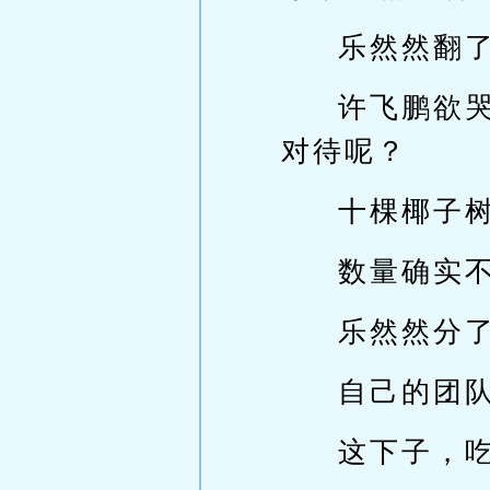
乐然然翻
许飞鹏欲
对待呢？
十棵椰子树
数量确实
乐然然分了
自己的团队
这下子，