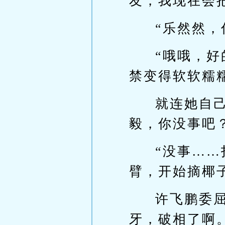
友，我现在会
“乐然然
“哦哦，
禁变得软软糯
就连她自
毅，你没事吧
“没事…
臂，开始摘椰
许飞鹏委
牙，破相了啊。