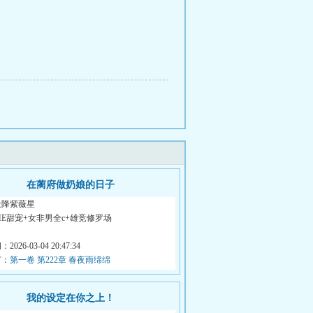
在蔺府做奶娘的日子
天降紫薇星
HE甜宠+女非男全c+雄竞修罗场
早就察觉到，每夜...
026-03-04 20:47:34
节：
第一卷 第222章 春夜雨绵绵
我的设定在你之上！