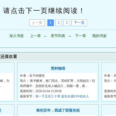
请点击下一页继续阅读！
上一页
1
2
3
下一页
加入书签
上一章
←
章节列表
→
下一章
我的书架
友还喜欢看
荒村物语
作者：谷子的微笑
作者：
严峻，为
简介： 夜半醒来，推门而出，荒村旷野，大雨如注！狂
简介： 
.
风呼啸中，忽然听见有人喊自己，四顾一看，夜...
更新时间：2026-03-04 21:00:00
蔺云琛很
更新时间：2
最新章节：
第一千五百三十章 迷失在虚幻中的女人
最新章
宠
祭祀百年，我成了部落先祖