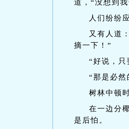
道，“没想到我
人们纷纷应
又有人道
摘一下！”
“好说，只
“那是必然
树林中顿
在一边分
是后怕。