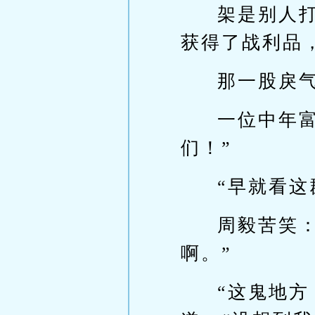
架是别人
获得了战利品
那一股戾
一位中年
们！”
“早就看
周毅苦笑
啊。”
“这鬼地