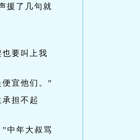
声援了几句就
架也要叫上我
是便宜他们。”
生承担不起
。”中年大叔骂