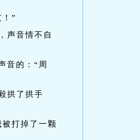
！”
胜，声音情不自
声音的：“周
毅拱了拱手
我被打掉了一颗