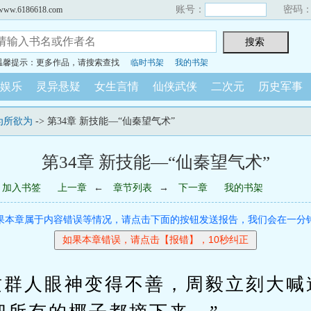
账号：
密码
6186618.com
温馨提示：更多作品，请搜索查找
临时书架
我的书架
娱乐
灵异悬疑
女生言情
仙侠武侠
二次元
历史军事
为所欲为
-> 第34章 新技能—“仙秦望气术”
第34章 新技能—“仙秦望气术”
加入书签
上一章
←
章节列表
→
下一章
我的书架
果本章属于内容错误等情况，请点击下面的按钮发送报告，我们会在一分
人眼神变得不善，周毅立刻大喊道