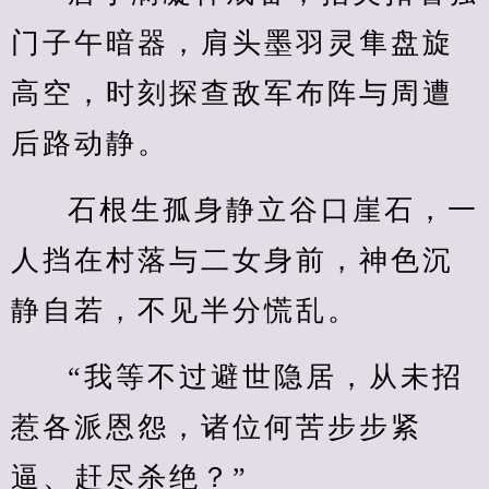
门子午暗器，肩头墨羽灵隼盘旋
高空，时刻探查敌军布阵与周遭
后路动静。
石根生孤身静立谷口崖石，一
人挡在村落与二女身前，神色沉
静自若，不见半分慌乱。
“我等不过避世隐居，从未招
惹各派恩怨，诸位何苦步步紧
逼、赶尽杀绝？”