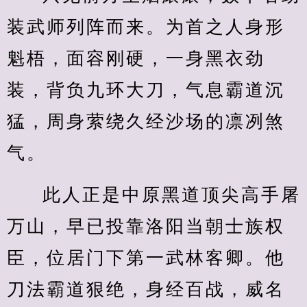
装武师列阵而来。为首之人身形
魁梧，面容刚硬，一身黑衣劲
装，背负九环大刀，气息霸道沉
猛，周身萦绕久经沙场的凛冽煞
气。
此人正是中原黑道顶尖高手屠
万山，早已投靠洛阳当朝士族权
臣，位居门下第一武林客卿。他
刀法霸道狠绝，身经百战，威名