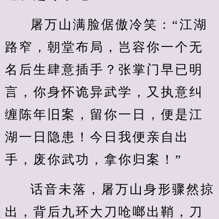
屠万山满脸倨傲冷笑：“江湖
路窄，朝堂布局，岂容你一个无
名后生肆意插手？张掌门早已明
言，你身怀诡异武学，又执意纠
缠陈年旧案，留你一日，便是江
湖一日隐患！今日我便亲自出
手，废你武功，拿你归案！”
话音未落，屠万山身形骤然掠
出，背后九环大刀呛啷出鞘，刀