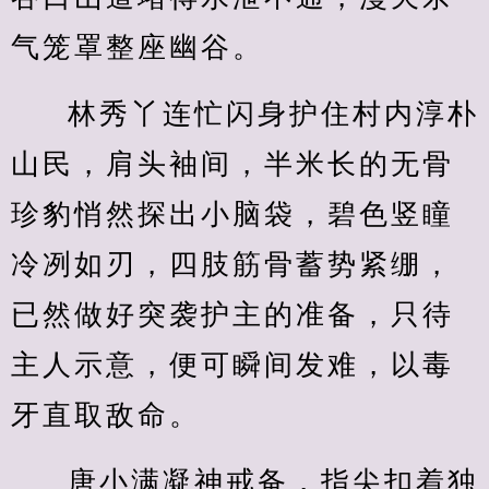
气笼罩整座幽谷。
林秀丫连忙闪身护住村内淳朴
山民，肩头袖间，半米长的无骨
珍豹悄然探出小脑袋，碧色竖瞳
冷冽如刃，四肢筋骨蓄势紧绷，
已然做好突袭护主的准备，只待
主人示意，便可瞬间发难，以毒
牙直取敌命。
唐小满凝神戒备，指尖扣着独