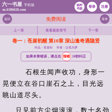
六一书屋
手机版
临时
登录
注册
书架
m.6186618.com
免费阅读
返回
菜单
上一章
查看最新章节
下一章
卷一：苍崖初醒 第10章 深山逢奇遇隐贤
作品：苍崖剑
作者：以笔为梦
如果本章错误，请点击
报错
10秒纠正
    石根生闻声收功，身形一
晃便立在谷口崖石之上，目光远
眺山道尽头。
只见前方尘烟滚滚，数十名劲