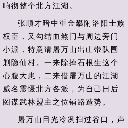
响彻整个北方江湖。
张顺才暗中重金攀附洛阳士族
权臣，又勾结血煞门与周边旁门
小派，特意请屠万山出山带队围
剿隐仙村。一来除掉石根生这个
心腹大患，二来借屠万山的江湖
威名震慑北方各派，为自己日后
图谋武林盟主之位铺路造势。
屠万山目光冷冽扫过谷口，声