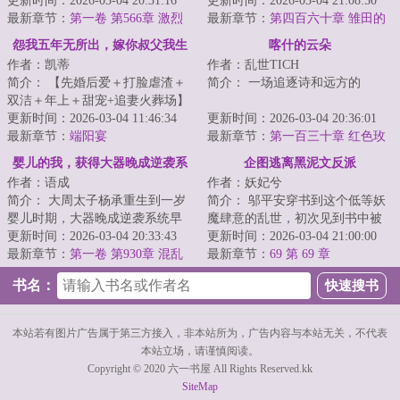
人生竟突然开挂。
更新时间：2026-03-04 20:31:16
苟在木叶忍者学校教书。
更新时间：2026-03-04 21:08:50
最新章节：
第一卷 第566章 激烈
<...
最新章节：
第四百六十章 雏田的
的比赛（下）
踩背，井野的吻（二合一更）
怨我五年无所出，嫁你叔父我生
喀什的云朵
作者：凯蒂
作者：乱世TICH
一窝
简介： 【先婚后爱＋打脸虐渣＋
简介： 一场追逐诗和远方的
双洁＋年上＋甜宠+追妻火葬场】
更新时间：2026-03-04 11:46:34
“逃离”，却让陈风邂逅了生命中最
更新时间：2026-03-04 20:36:01
除夕...
最新章节：
端阳宴
美丽的...
最新章节：
第一百三十章 红色玫
瑰
婴儿的我，获得大器晚成逆袭系
企图逃离黑泥文反派
作者：语成
作者：妖妃兮
统
简介： 大周太子杨承重生到一岁
简介： 邬平安穿书到这个低等妖
婴儿时期，大器晚成逆袭系统早
魔肆意的乱世，初次见到书中被
到了五百年。
更新时间：2026-03-04 20:33:43
誉为黑泥反派的姬玉嵬时，他才
更新时间：2026-03-04 21:00:00
最新章节：
第一卷 第930章 混乱
十八，...
最新章节：
69 第 69 章
...
污染
书名：
本站若有图片广告属于第三方接入，非本站所为，广告内容与本站无关，不代表
本站立场，请谨慎阅读。
Copyright © 2020 六一书屋 All Rights Reserved.kk
SiteMap