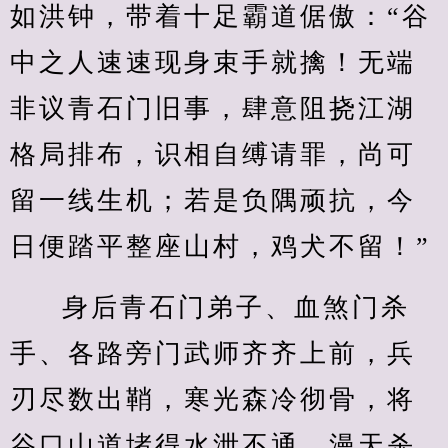
如洪钟，带着十足霸道倨傲：“谷
中之人速速现身束手就擒！无端
非议青石门旧事，肆意阻挠江湖
格局排布，识相自缚请罪，尚可
留一线生机；若是负隅顽抗，今
日便踏平整座山村，鸡犬不留！”
身后青石门弟子、血煞门杀
手、各路旁门武师齐齐上前，兵
刃尽数出鞘，寒光森冷彻骨，将
谷口山道堵得水泄不通，漫天杀