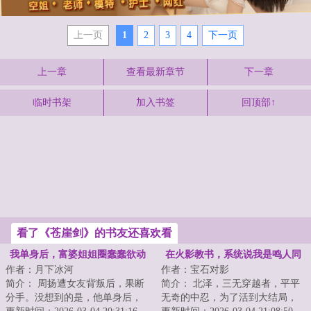
上一页
1
2
3
4
下一页
上一章
查看最新章节
下一章
临时书架
加入书签
回顶部↑
看了《苍崖剑》的书友还喜欢看
我单身后，富婆姐姐圈蠢蠢欲动
在火影教书，系统说我是鸣人同
作者：月下冰河
作者：宝石对影
学
简介： 周扬遭女友背叛后，果断
简介： 北泽，三无穿越者，平平
分手。没想到的是，他单身后，
无奇的中忍，为了活到大结局，