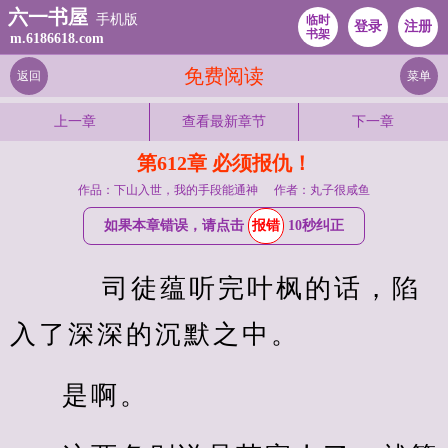
六一书屋
手机版
临时
登录
注册
书架
m.6186618.com
免费阅读
返回
菜单
上一章
查看最新章节
下一章
第612章 必须报仇！
作品：下山入世，我的手段能通神
作者：丸子很咸鱼
如果本章错误，请点击
报错
10秒纠正
    司徒蕴听完叶枫的话，陷
入了深深的沉默之中。
是啊。