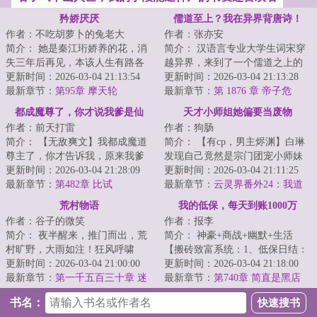
矜娇厌厌
儒道至上？我在异界背唐诗！
作者：不吃胡萝卜的兔老大
作者：张亦安
简介： 她是秦江珩娇养的花，消
简介： 汉语言专业大学生词宋穿
失三年后再见，本该人生有路各
越异界，来到了一个儒道之上的
分东西，可却被他强搂进怀里。
更新时间：2026-03-04 21:13:54
奇特世界，在这里，只有文人才
更新时间：2026-03-04 21:13:28
最新章节：
第95章 摩天轮
能掌控...
最新章节：
第 1876 章 帝子危
都成魔尊了，你才说我爹是仙
天才小师姐她偏要当废物
作者：前天打雷
作者：狗肠
帝？
简介： 【无敌爽文】我都成魔道
简介： 【有cp，男主烬渊】白琳
尊主了，你才告诉我，原来我爹
发现自己竟然是宗门团宠小师妹
是正道仙帝，我是顶级仙二代？
更新时间：2026-03-04 21:28:09
的对照组。
更新时间：2026-03-04 21:11:25
最新章节：
第482章 比试
最新章节：
云灵界番外24：我道
...
侣不爱我了
荒村物语
我的低保，每天到账1000万
作者：谷子的微笑
作者：报李
简介： 夜半醒来，推门而出，荒
简介： 神豪+商战+幽默+生活
村旷野，大雨如注！狂风呼啸
【搬砖致富系统：1、低保日结：
中，忽然听见有人喊自己，四顾
更新时间：2026-03-04 21:00:00
系统按日给予低保补贴，补贴金
更新时间：2026-03-04 21:18:00
一看，夜...
最新章节：
第一千五百三十章 迷
额=...
最新章节：
第740章 简直是黑店
失在虚幻中的女人
书名：