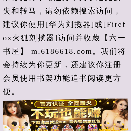
失和转马，请勿依赖搜索访问，
建议你使用[华为刘揽器]或[Firef
ox火狐刘揽器]访问并收蔵【六一
书屋】 m.6186618.com。我们将
会持续为你更新，还建议你注册
会员使用书架功能追书阅读更方
便。