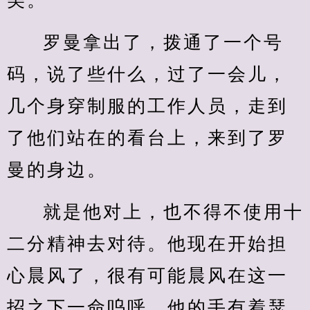
美。
罗曼拿出了，拨通了一个号
码，说了些什么，过了一会儿，
几个身穿制服的工作人员，走到
了他们站在的看台上，来到了罗
曼的身边。
就是他对上，也不得不使用十
二分精神去对待。他现在开始担
心晨风了，很有可能晨风在这一
招之下一命呜呼。他的手有着瑟