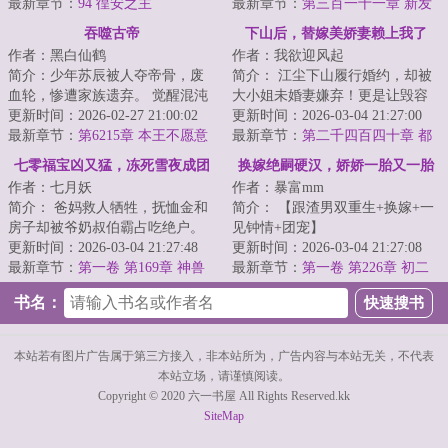
—本文文案—<...
最新章节：
94 徨安之主
重来路...
最新章节：
第三百一十一章 新发
现
吞噬古帝
下山后，替嫁美娇妻赖上我了
作者：黑白仙鹤
作者：我欲迎风起
简介：少年苏辰被人夺帝骨，废
简介： 江尘下山履行婚约，却被
血轮，惨遭家族遗弃。 觉醒混沌
大小姐未婚妻嫌弃！更是让毁容
体，开启混沌吞噬塔，以混沌杀
更新时间：2026-02-27 21:00:02
的二小姐替姐嫁夫！
更新时间：2026-03-04 21:27:00
戮重聚血轮，...
最新章节：
第6215章 本王不愿意
最新章节：
第二千四百四十章 都
随意滥杀无辜
不许动
七零福宝凶又猛，冻死雪夜成团
换嫁绝嗣硬汉，娇娇一胎又一胎
作者：七月妖
作者：暴富mm
宠
简介： 爸妈救人牺牲，抚恤金和
简介： 【跟渣男双重生+换嫁+一
房子却被爷奶叔伯霸占吃绝户。
见钟情+团宠】
更新时间：2026-03-04 21:27:48
更新时间：2026-03-04 21:27:08
为斩草...
最新章节：
第一卷 第169章 神兽
宋静婉重生了。
最新章节：
第一卷 第226章 初二
召唤！奶包一语惊动山林之王！
回娘家
书名：
本站若有图片广告属于第三方接入，非本站所为，广告内容与本站无关，不代表
本站立场，请谨慎阅读。
Copyright © 2020 六一书屋 All Rights Reserved.kk
SiteMap