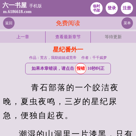
六一书屋
手机版
临时
登录
注册
书架
m.6186618.com
免费阅读
返回
菜单
上一章
查看最新章节
等待更新
星纪番外一
作品：荒古，我助姐姐成荒帝
作者：千千嫣梦
如果本章错误，请点击
报错
10秒纠正
    青石部落的一个皎洁夜
晚，夏虫夜鸣，三岁的星纪尿
急，便独自起夜。
潮湿的山洞里一片漆黑，只有