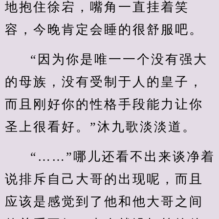
地抱住徐宕，嘴角一直挂着笑
容，今晚肯定会睡的很舒服吧。
“因为你是唯一一个没有强大
的母族，没有受制于人的皇子，
而且刚好你的性格手段能力让你
圣上很看好。”沐九歌淡淡道。
“……”哪儿还看不出来谈净着
说排斥自己大哥的出现呢，而且
应该是感觉到了他和他大哥之间