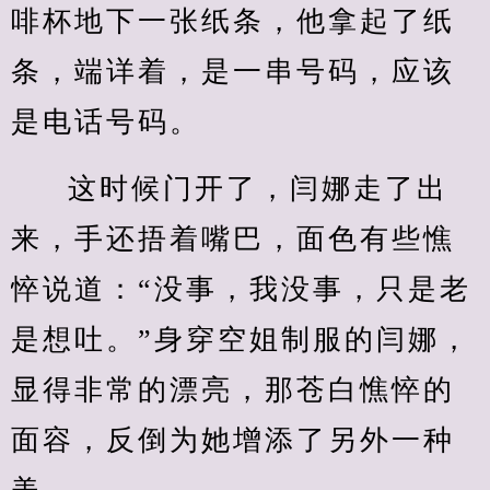
啡杯地下一张纸条，他拿起了纸
条，端详着，是一串号码，应该
是电话号码。
这时候门开了，闫娜走了出
来，手还捂着嘴巴，面色有些憔
悴说道：“没事，我没事，只是老
是想吐。”身穿空姐制服的闫娜，
显得非常的漂亮，那苍白憔悴的
面容，反倒为她增添了另外一种