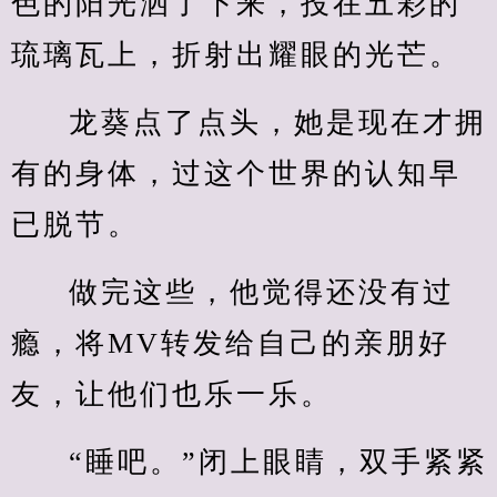
色的阳光洒了下来，投在五彩的
琉璃瓦上，折射出耀眼的光芒。
龙葵点了点头，她是现在才拥
有的身体，过这个世界的认知早
已脱节。
做完这些，他觉得还没有过
瘾，将MV转发给自己的亲朋好
友，让他们也乐一乐。
“睡吧。”闭上眼睛，双手紧紧