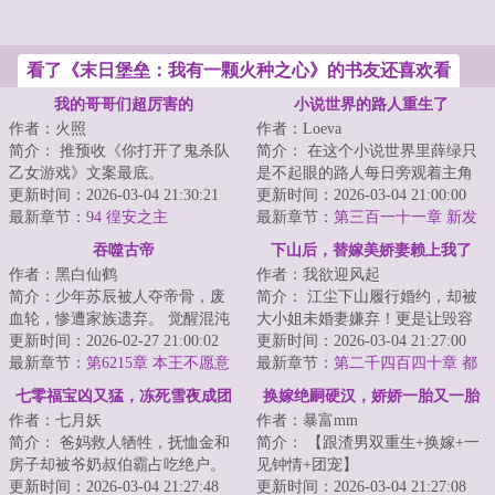
看了《末日堡垒：我有一颗火种之心》的书友还喜欢看
我的哥哥们超厉害的
小说世界的路人重生了
作者：火照
作者：Loeva
简介： 推预收《你打开了鬼杀队
简介： 在这个小说世界里薛绿只
乙女游戏》文案最底。
是不起眼的路人每日旁观着主角
更新时间：2026-03-04 21:30:21
们的爱恨情仇有一天，世界崩溃
更新时间：2026-03-04 21:00:00
—本文文案—<...
最新章节：
94 徨安之主
重来路...
最新章节：
第三百一十一章 新发
现
吞噬古帝
下山后，替嫁美娇妻赖上我了
作者：黑白仙鹤
作者：我欲迎风起
简介：少年苏辰被人夺帝骨，废
简介： 江尘下山履行婚约，却被
血轮，惨遭家族遗弃。 觉醒混沌
大小姐未婚妻嫌弃！更是让毁容
体，开启混沌吞噬塔，以混沌杀
更新时间：2026-02-27 21:00:02
的二小姐替姐嫁夫！
更新时间：2026-03-04 21:27:00
戮重聚血轮，...
最新章节：
第6215章 本王不愿意
最新章节：
第二千四百四十章 都
随意滥杀无辜
不许动
七零福宝凶又猛，冻死雪夜成团
换嫁绝嗣硬汉，娇娇一胎又一胎
作者：七月妖
作者：暴富mm
宠
简介： 爸妈救人牺牲，抚恤金和
简介： 【跟渣男双重生+换嫁+一
房子却被爷奶叔伯霸占吃绝户。
见钟情+团宠】
更新时间：2026-03-04 21:27:48
更新时间：2026-03-04 21:27:08