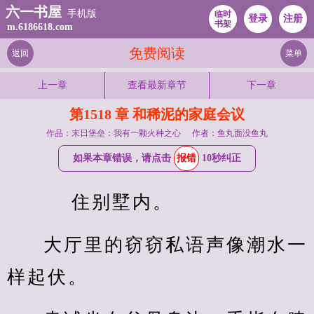
六一书屋
手机版
临时
登录
注册
书架
m.6186618.com
免费阅读
返回
菜单
上一章
查看最新章节
下一章
第1518 章 和稀泥的家庭会议
作品：末日堡垒：我有一颗火种之心
作者：鱼丸面没鱼丸
如果本章错误，请点击
报错
10秒纠正
    住别墅内。
大厅里的窃窃私语声像潮水一
样起伏。