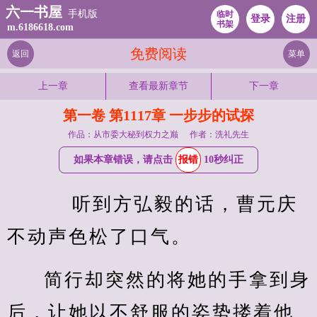
六一书屋
手机版
临时
登录
注册
书架
m.6186618.com
免费阅读
返回
菜单
上一章
查看最新章节
下一章
第一卷 第1117章 一步步的试探
作品：从市委大秘到权力之巅
作者：洗礼先生
如果本章错误，请点击
报错
10秒纠正
    听到方弘毅的话，曹元庆
不动声色松了口气。
简行却突然的将她的手拿到身
后，让她以不舒服的姿势搂着他