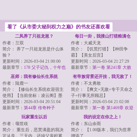
看了《从市委大秘到权力之巅》的书友还喜欢看
二凤养了只祖龙崽？
每日一卦，我搜山打猎粮满仓
作者：兰双
作者：大威天龙
简介： 养了一只祖龙崽是什么体
简介： 【饥荒打猎】【种田争
验？
霸】【美女后宫】
更新时间：2026-03-04 21:00:00
更新时间：2026-03-04 21:27:29
李世民：政儿这孩子，打小就聪
最新章节：
178 父子记仇，十年也
穿越王朝末年，正值饥...
最新章节：
第一卷 第241章 大败
明...
报！
巫师：我有修仙长生系统
有帝族背景还开挂，我无敌了！
作者：陆鹿一
作者：不太勇敢
简介： 【修仙长生系统欢迎宿主
简介： 【爽文+无敌+专干天命之
使用】【当前坐标：凌云阁】墨
子+行事无所顾忌】
菲扫视了一圈这个以圆木栅栏围
更新时间：2026-03-04 20:51:04
更新时间：2026-03-04 21:02:08
起来的...
最新章节：
第44章 传奇种子
帝族一怒，浮尸...
最新章节：
第一卷 第1469章 欢迎
进入地狱，被盯上了
玩家重生以后
我的设定在你之上！
作者：颂世歧
作者：东山余雨
简介： 重生后，恶贯满盈的我决
简介： 【1.00版本，我们为世界
定从良。三天内，还掉父亲积累
增添了