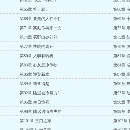
第62章 你没下料吧？
第63章
第65章 将计就计
第66章
第68章 要走的人拦不住
第69章
第71章 奖励你再来一次
第72章
第74章 买野山参补补
第75章
第77章 季骁的离开
第78章 
第80章 入职有转机
第81章
第83章 心灰意冷争吵
第84章 
第86章 迎娶新欢
第87章
第89章 调查清楚
第90章
第92章 陆迟被冷暴力2
第93章 
第95章 生日惊喜
第96章
第98章 陆迟遇情敌失控
第99章 
第101章 三口之家
第102章