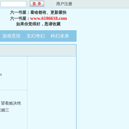
：
用户注册
六一书屋：看啥都有、更新最快
www.6186618.com
六一书屋：
如果你觉得好，恳请收藏
游戏竞技
玄幻奇幻
科幻未来
中
，望着她决绝
联姻三