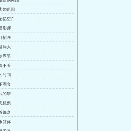
 谁提的离婚
 离婚原因
 记忆空白
 摄影师
 打招呼
 格局大
 划界限
 管不着
 约时间
 下圈套
 我的错
 飞机票
 首饰盒
 报答你