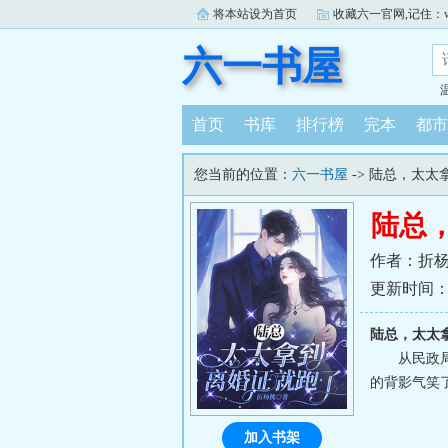
将本站设为首页
收藏六一官网,记住：www.
六一书屋
首页
书库
排行榜
完本
都市
您当前的位置：
六一书屋
-> 陆总，太
陆总
作者：折
更新时间：202
陆总，太太
从民政
的背影气笑了
加入书架