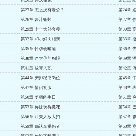
第20章 兵戎相见
第21章 
第23章 怎么没有老公？
第24章 
第26章 酱汁蚯蚓
第27章
第29章 十全大补套餐
第30章 
第32章 和小鲜肉相亲
第33章
第35章 怀孕会嗜睡
第36章
第38章 睁大你的狗眼
第39章 
第41章 放弃入职
第42章 
第44章 安排秘书岗位
第45章 
第47章 情侣礼服
第48章
第50章 姜栖的生日
第51章 
第53章 你妹玩得挺花
第54章 
第56章 江夫人放大招
第57章 
第59章 确认车祸伤者
第60章