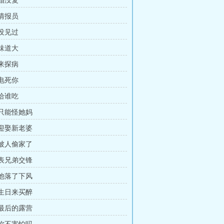
 婚没复
 情报员
 没见过
 味道大
 来探病
 电死你
 给谁吃
 只能怪她妈
 迎娶新老婆
 被人偷家了
 表兄弟交锋
 他落了下风
 生日来买醉
 最后的露营