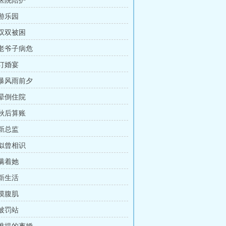
 医院陪护
 游乐园
 双双被困
 老爷子病危
 订婚宴
 暴风雨前夕
 晕倒住院
 秋后算账
 新总监
 似曾相识
 瞒着她
 新生活
 摸腹肌
 被罚站