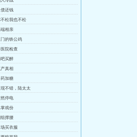
陷入冷战
追债还钱
 你不松我也不松
高端相亲
 抠门的铁公鸡
 去医院检查
酒吧买醉
流产真相
中药加糖
 表现不错，陆太太
突然停电
巴掌戏份
剧组撑腰
 商场买衣服