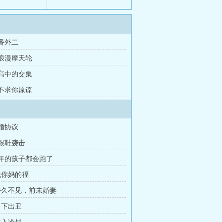
 番外二
 浪漫摩天轮
 高中的交集
 不求你原谅
离婚协议
高跟鞋袭击
当年的孩子都会跑了
 托你妈的福
 好久不见，前未婚妻
台下出丑