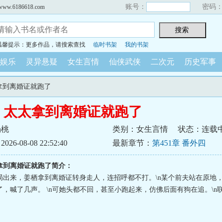
账号：
密码
6186618.com
温馨提示：更多作品，请搜索查找
临时书架
我的书架
娱乐
灵异悬疑
女生言情
仙侠武侠
二次元
历史军事
太拿到离婚证就跑了
，太太拿到离婚证就跑了
杨桃
类别：女生言情
状态：连载
6-08-08 22:52:40
最新章节：
第451章 番外四
拿到离婚证就跑了简介：
局出来，姜栖拿到离婚证转身走人，连招呼都不打。\n某个前夫站在原地
，喊了几声。 \n可她头都不回，甚至小跑起来，仿佛后面有狗在追。\n