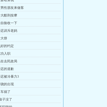
 想要暗算我
 有男性朋友来做客
 十大酷刑按摩
 亲自验收一下
 陆迟训斥老妈
发大饼
 说好的约定
成功入职
 现在去民政局
 陆迟的道歉
陆迟被冷暴力3
 季骁的出现
出车祸了
 孩子没了