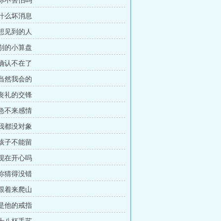
 你不害怕吗
 什么坏消息
 想见到的人
 别的小算盘
 确认不在了
 当然我会的
 丧礼的交锋
 急不来感情
 我都没对象
 孩子不能留
 现在开心吗
 你猜得没错
 跟着来爬山
 是他的戒指