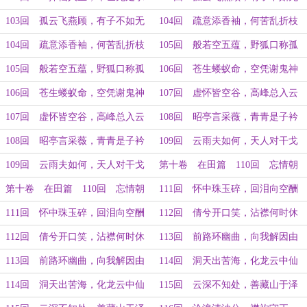
（下）
（上）
103回 孤云飞燕顾，有子不如无
104回 疏意添香袖，何苦乱折枝
（下）
（上）
104回 疏意添香袖，何苦乱折枝
105回 般若空五蕴，野狐口称孤
（下）
（上）
105回 般若空五蕴，野狐口称孤
106回 苍生蝼蚁命，空凭谢鬼神
（下）
（上）
106回 苍生蝼蚁命，空凭谢鬼神
107回 虚怀皆空谷，高峰总入云
（下）
（上）
107回 虚怀皆空谷，高峰总入云
108回 昭亭言采薇，青青是子衿
（下）
（上）
108回 昭亭言采薇，青青是子衿
109回 云雨夫如何，天人对干戈
（下）
（上）
109回 云雨夫如何，天人对干戈
第十卷 在田篇 110回 忘情朝
（下）
天吼，一水停川流（上）
第十卷 在田篇 110回 忘情朝
111回 怀中珠玉碎，回泪向空酬
天吼，一水停川流（下）
（上）
111回 怀中珠玉碎，回泪向空酬
112回 倩兮开口笑，沾襟何时休
（下）
（上）
112回 倩兮开口笑，沾襟何时休
113回 前路环幽曲，向我解因由
（下）
（上）
113回 前路环幽曲，向我解因由
114回 洞天出苦海，化龙云中仙
（下）
（上）
114回 洞天出苦海，化龙云中仙
115回 云深不知处，善藏山于泽