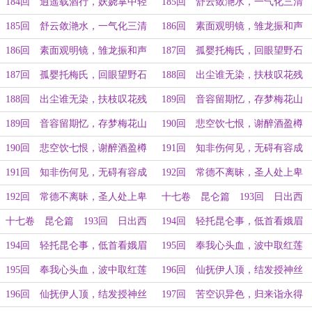
（下）
（上）
184回 逍遥载酒行，妖娆掌中轻
185回 舒云敛滟水，一气化三清
（下）
（上）
185回 舒云敛滟水，一气化三清
186回 素面观明镜，雏龙振和声
（下）
（上）
186回 素面观明镜，雏龙振和声
187回 孤婴托梅氏，回眼望野石
（下）
（上）
187回 孤婴托梅氏，回眼望野石
188回 出尘谁无染，扶枝叹花残
（下）
（上）
188回 出尘谁无染，扶枝叹花残
189回 音容留期忆，存梦梅花山
（下）
（上）
189回 音容留期忆，存梦梅花山
190回 悲空饮七恨，谢醉酒盈樽
（下）
（上）
190回 悲空饮七恨，谢醉酒盈樽
191回 知非伤何见，无碍有容成
（下）
（上）
191回 知非伤何见，无碍有容成
192回 常德不离昧，圣人处上卑
（下）
（上）
192回 常德不离昧，圣人处上卑
十七卷 昆仑篇 193回 日出西
（下）
边雨，春水问东流（上）
十七卷 昆仑篇 193回 日出西
194回 轻托昆仑事，低首看娥眉
边雨，春水问东流（下）
（上）
194回 轻托昆仑事，低首看娥眉
195回 奉我心头血，波中取红莲
（下）
（上）
195回 奉我心头血，波中取红莲
196回 仙抚伊人顶，结发授神丝
（下）
（上）
196回 仙抚伊人顶，结发授神丝
197回 苦空识异色，归来诣永得