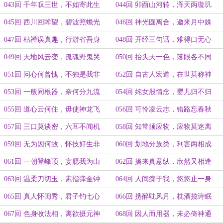
043回 千年叹三世，不如寄此生
044回 卯酉山河转，浑天两璇玑
045回 西川回眸望，碧波照蟾光
046回 神光圆离合，邀来月中姝
047回 枯禅误真趣，行游省吾身
048回 开经三句话，难得口无心
049回 天地风云变，孤魂野鬼哭
050回 抬头天一色，落眼各不同
051回 问心何曾愧，不独是我非
052回 自古人宏道，在世莫称神
053回 一般同根器，奈何分九流
054回 姹女殷情念，婴儿归不归
055回 道心云何住，毋使神龙飞
056回 可怜凌云志，错路忘春秋
057回 三口莫谈密，六耳不闻机
058回 知常须应物，应物莫迷离
059回 无为因何故，怀技好生非
060回 划地分族类，利害两相成
061回 一朝登峰顶，妄臆我为山
062回 擒来真意纵，欣然又相逢
063回 温柔刀切玉，素指弹金钟
064回 人间痴于我，悠悠止一身
065回 真人怀闺秀，君子钓七心
066回 携醉耽风月，枕酒揽诗眠
067回 色身收法相，离欲摄元神
068回 因人而用器，未必倚神通