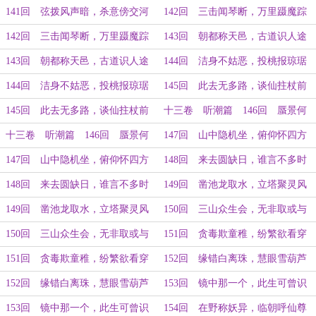
（下）
（上）
141回 弦拨风声暗，杀意傍交河
142回 三击闻琴断，万里蹑魔踪
（下）
（上）
142回 三击闻琴断，万里蹑魔踪
143回 朝都称天邑，古道识人途
（下）
（上）
143回 朝都称天邑，古道识人途
144回 洁身不姑恶，投桃报琼琚
（下）
（上）
144回 洁身不姑恶，投桃报琼琚
145回 此去无多路，谈仙拄杖前
（下）
（上）
145回 此去无多路，谈仙拄杖前
十三卷 听潮篇 146回 蜃景何
（下）
须讶，灵山是我家（上）
十三卷 听潮篇 146回 蜃景何
147回 山中隐机坐，俯仰怀四方
须讶，灵山是我家（下）
（上）
147回 山中隐机坐，俯仰怀四方
148回 来去圆缺日，谁言不多时
（下）
（上）
148回 来去圆缺日，谁言不多时
149回 凿池龙取水，立塔聚灵风
（下）
（上）
149回 凿池龙取水，立塔聚灵风
150回 三山众生会，无非取或与
（下）
（上）
150回 三山众生会，无非取或与
151回 贪毒欺童稚，纷繁欲看穿
（下）
（上）
151回 贪毒欺童稚，纷繁欲看穿
152回 缘错白离珠，慧眼雪葫芦
（下）
（上）
152回 缘错白离珠，慧眼雪葫芦
153回 镜中那一个，此生可曾识
（下）
（上）
153回 镜中那一个，此生可曾识
154回 在野称妖异，临朝呼仙尊