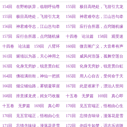
（下）
（上）
154回 在野称妖异，临朝呼仙尊
155回 极目高绝处，飞箝引亢龙
（下）
（上）
155回 极目高绝处，飞箝引亢龙
156回 神君难夺志，江山岂勾牵
（下）
（上）
156回 神君难夺志，江山岂勾牵
157回 应行合所愿，点窍随机缘
（下）
（上）
157回 应行合所愿，点窍随机缘
十四卷 论法篇 158回 观受迷
（下）
业力，燃身见知离
十四卷 论法篇 159回 八臂环
160回 微言阐广义，大音希有声
千面，茗香雨天花
161回 埏埴以为器，天心神用之
162回 威风何浩荡，孤舞空莲台
163回 化身无穷妙，锐意贯白虹
163回 化身无穷妙，锐意贯白虹
（上）
（下）
164回 佛祖满街衙，神仙一把抓
165回 用人心自古，受何命于天
166回 烟尘铺仙路，雾锁凝翠崖
167回 此是谁家子，漂泊人世间
168回 抟意揉龙虎，姹女巧收服
十五卷 无梦篇 169回 真心即
道场，去留两昆仑（上）
十五卷 无梦篇 169回 真心即
170回 见五官端正，悟相由心生
道场，去留两昆仑（下）
（上）
170回 见五官端正，悟相由心生
171回 忘情含味绿，漫落花是雪
（下）
（上）
171回 忘情含味绿，漫落花是雪
172回 勿叹生如梦，适志乐追随