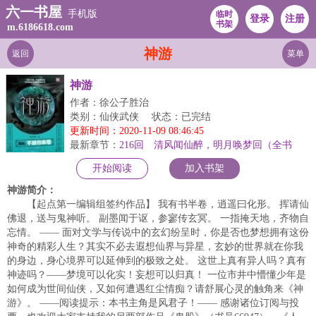
六一书屋
手机版
临时
登录
注册
书架
m.6186618.com
神游
返回
菜单
神游
作者：徐公子胜治
类别：仙侠武侠
状态：已完结
更新时间：2020-11-09 08:46:45
最新章节：
216回 清风闻仙醉，明月唤梦回（全书
完）
开始阅读
加入书架
神游简介：
【起点第一编辑组签约作品】 我有书半卷，逍遥曰化形。 挥请仙
佛退，送与鬼神听。 副墨闻于讴，参寥传玄冥。 一指掩天地，齐物自
忘情。 —— 面对文学与传说中的玄幻纷呈时，你是否也梦想拥有这份
神奇的精彩人生？其实不必去遐想仙界与异星，玄妙的世界就在你我
的身边，身心境界可以延伸到的极致之处。 这世上真有异人吗？真有
神迹吗？——梦境可以化实！妄想可以归真！ 一位市井中懵懂少年是
如何成为世间仙侠，又如何遭遇红尘情痴？请舒展心灵的触角来《神
游》。 ——阅读提示：本书主角是风君子！—— 感谢诸位订阅与投