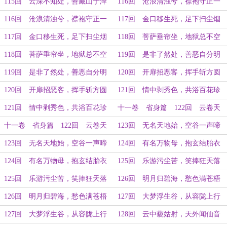
（下）
（上）
115回 云深不知处，善藏山于泽
116回 沧浪清浊兮，襟袍守正一
（下）
（上）
116回 沧浪清浊兮，襟袍守正一
117回 金口移生死，足下扫尘烟
（下）
（上）
117回 金口移生死，足下扫尘烟
118回 菩萨垂帘坐，地狱总不空
（下）
（上）
118回 菩萨垂帘坐，地狱总不空
119回 是非了然处，善恶自分明
（下）
（上）
119回 是非了然处，善恶自分明
120回 开扉招恶客，挥手斩方圆
（下）
（上）
120回 开扉招恶客，挥手斩方圆
121回 情中剥秀色，共浴百花珍
（下）
（上）
121回 情中剥秀色，共浴百花珍
十一卷 省身篇 122回 云卷天
（下）
心动，君子袖携风（上）
十一卷 省身篇 122回 云卷天
123回 无名天地始，空谷一声啼
心动，君子袖携风（下）
（上）
123回 无名天地始，空谷一声啼
124回 有名万物母，抱玄结胎衣
（下）
（上）
124回 有名万物母，抱玄结胎衣
125回 乐游污尘苦，笑捧狂天落
（下）
（上）
125回 乐游污尘苦，笑捧狂天落
126回 明月归碧海，愁色满苍梧
（下）
（上）
126回 明月归碧海，愁色满苍梧
127回 大梦浮生谷，从容陇上行
（下）
（上）
127回 大梦浮生谷，从容陇上行
128回 云中藐姑射，天外闻仙音