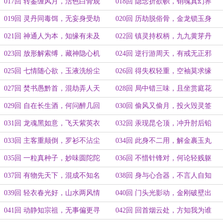
017回 转鉴缠风月，活色白骨观
018回 隐念折欲帜，销魂真幻界
019回 灵丹同毒饵，无妄身受劫
020回 历劫脱俗骨，金龙锁玉身
021回 神通人为本，知缘有未及
022回 镇灵持权柄，九九黄芽丹
023回 放形解索缚，藏神隐心机
024回 逆行游周天，有戒无正邪
025回 七情随心欲，玉液洗纷尘
026回 得失权轻重，空袖莫求缘
027回 焚书愚黔首，混劫弄人天
028回 局中错三味，且坐赏庭花
029回 自在长生酒，何问醉几回
030回 偷风又偷月，投火毁灵签
031回 龙魂黑如意，飞天紫英衣
032回 汞现昆仑顶，冲升肘后铅
033回 主客重颠倒，罗衫不沾尘
034回 此身不二用，解金裹玉丸
035回 一粒真种子，妙味圆陀陀
036回 不惜针锋对，何论轻贱躯
037回 有物先天下，混成不知名
038回 身与心合器，不言人自知
039回 轻衣春光好，山水两风情
040回 门头光影动，金刚破壁出
041回 动静知宗祖，无事偏更寻
042回 回首烟云处，方知我为谁