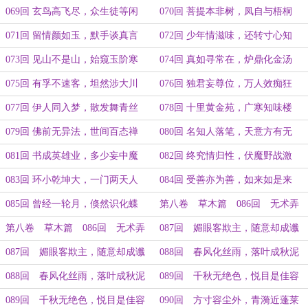
069回 玄鸟高飞尽，众生徒等闲
070回 菩提本非树，凤自与梧桐
071回 留情颜如玉，默手谈真言
072回 少年情滋味，还转寸心知
073回 见山不是山，始窥玉阶寒
074回 真如寻常在，炉鼎化金汤
075回 有孚不速客，坦然涉大川
076回 独君妄尊位，万人效痴狂
077回 伊人同入梦，散发舞青丝
078回 十里黄金苑，广寒知味楼
079回 佛前无异法，世间百态禅
080回 名知人落笔，天意方有无
081回 书成英雄业，多少妄中魔
082回 终究情归性，伏魔野战激
083回 环小乾坤大，一门两天人
084回 受善亦为善，如来如是来
085回 曾经一轮月，倏然识化蝶
第八卷 草木篇 086回 无术弄
风雅，扫地灭斯文（上）
第八卷 草木篇 086回 无术弄
087回 媚眼客欺主，随意却成谶
风雅，扫地灭斯文（下）
（上）
087回 媚眼客欺主，随意却成谶
088回 春风化丝雨，落叶成秋泥
（下）
（上）
088回 春风化丝雨，落叶成秋泥
089回 千秋无绝色，悦目是佳容
（下）
（上）
089回 千秋无绝色，悦目是佳容
090回 方寸容尘外，青漪近蓬莱