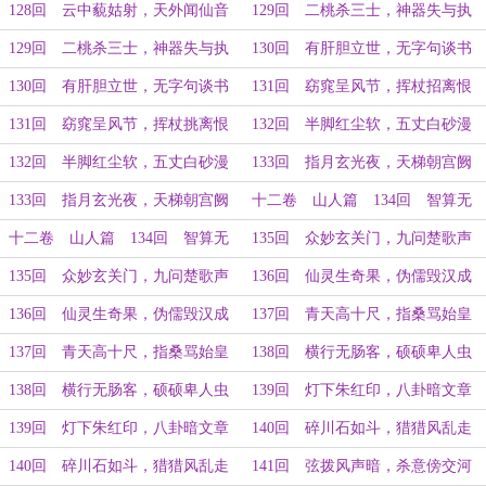
（下）
（上）
128回 云中藐姑射，天外闻仙音
129回 二桃杀三士，神器失与执
（下）
（上）
129回 二桃杀三士，神器失与执
130回 有肝胆立世，无字句谈书
（下）
（上）
130回 有肝胆立世，无字句谈书
131回 窈窕呈风节，挥杖招离恨
（下）
（上）
131回 窈窕呈风节，挥杖挑离恨
132回 半脚红尘软，五丈白砂漫
（下）
（上）
132回 半脚红尘软，五丈白砂漫
133回 指月玄光夜，天梯朝宫阙
（下）
（上）
133回 指月玄光夜，天梯朝宫阙
十二卷 山人篇 134回 智算无
（下）
遗策，闪念废神机（上）
十二卷 山人篇 134回 智算无
135回 众妙玄关门，九问楚歌声
遗策，闪念废神机（下）
（上）
135回 众妙玄关门，九问楚歌声
136回 仙灵生奇果，伪儒毁汉成
（下）
（上）
136回 仙灵生奇果，伪儒毁汉成
137回 青天高十尺，指桑骂始皇
（下）
（上）
137回 青天高十尺，指桑骂始皇
138回 横行无肠客，硕硕卑人虫
（下）
（上）
138回 横行无肠客，硕硕卑人虫
139回 灯下朱红印，八卦暗文章
（下）
（上）
139回 灯下朱红印，八卦暗文章
140回 碎川石如斗，猎猎风乱走
（下）
（上）
140回 碎川石如斗，猎猎风乱走
141回 弦拨风声暗，杀意傍交河