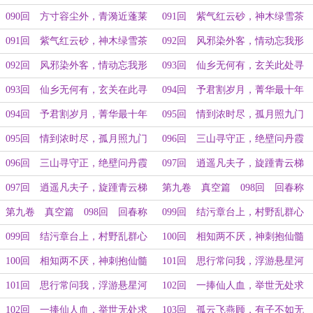
（下）
（上）
090回 方寸容尘外，青漪近蓬莱
091回 紫气红云砂，神木绿雪茶
（下）
（上）
091回 紫气红云砂，神木绿雪茶
092回 风邪染外客，情动忘我形
（下）
（上）
092回 风邪染外客，情动忘我形
093回 仙乡无何有，玄关此处寻
（下）
（上）
093回 仙乡无何有，玄关在此寻
094回 予君割岁月，菁华最十年
（下）
（上）
094回 予君割岁月，菁华最十年
095回 情到浓时尽，孤月照九门
（下）
（上）
095回 情到浓时尽，孤月照九门
096回 三山寻守正，绝壁问丹霞
（下）
（上）
096回 三山寻守正，绝壁问丹霞
097回 逍遥凡夫子，旋踵青云梯
（下）
（上）
097回 逍遥凡夫子，旋踵青云梯
第九卷 真空篇 098回 回春称
（下）
国手，门庭亦感秋（上）
第九卷 真空篇 098回 回春称
099回 结污章台上，村野乱群心
国手，门庭亦感秋（下）
（上）
099回 结污章台上，村野乱群心
100回 相知两不厌，神刺抱仙髓
（下）
（上）
100回 相知两不厌，神刺抱仙髓
101回 思行常问我，浮游悬星河
（下）
（上）
101回 思行常问我，浮游悬星河
102回 一捧仙人血，举世无处求
（下）
（上）
102回 一捧仙人血，举世无处求
103回 孤云飞燕顾，有子不如无