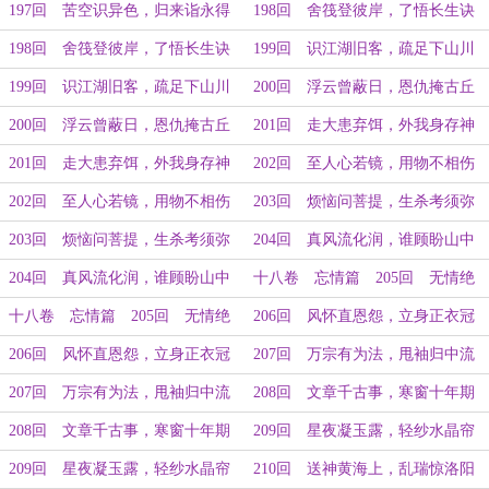
（下）
（上）
197回 苦空识异色，归来诣永得
198回 舍筏登彼岸，了悟长生诀
（下）
（上）
198回 舍筏登彼岸，了悟长生诀
199回 识江湖旧客，疏足下山川
（下）
（上）
199回 识江湖旧客，疏足下山川
200回 浮云曾蔽日，恩仇掩古丘
（下）
（上）
200回 浮云曾蔽日，恩仇掩古丘
201回 走大患弃饵，外我身存神
（下）
（上）
201回 走大患弃饵，外我身存神
202回 至人心若镜，用物不相伤
（下）
（上）
202回 至人心若镜，用物不相伤
203回 烦恼问菩提，生杀考须弥
（下）
（上）
203回 烦恼问菩提，生杀考须弥
204回 真风流化润，谁顾盼山中
（下）
（上）
204回 真风流化润，谁顾盼山中
十八卷 忘情篇 205回 无情绝
（下）
空阵，仙人不留神（上）
十八卷 忘情篇 205回 无情绝
206回 风怀直恩怨，立身正衣冠
空阵，仙人不留神（下）
（上）
206回 风怀直恩怨，立身正衣冠
207回 万宗有为法，甩袖归中流
（下）
（上）
207回 万宗有为法，甩袖归中流
208回 文章千古事，寒窗十年期
（下）
（上）
208回 文章千古事，寒窗十年期
209回 星夜凝玉露，轻纱水晶帘
（下）
（上）
209回 星夜凝玉露，轻纱水晶帘
210回 送神黄海上，乱瑞惊洛阳