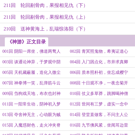
211回 轮回剔骨肉，果报相见仇（下）
211回 轮回剔骨肉，果报相见仇（上）
210回 送神黄海上，乱瑞惊洛阳（下）
《神游》正文目录
001回 阴阳一席坐，佛道两骛人
002回 青冥照鬼物，希夷证道心
003回 谈通论神异，于梦观中阴
004回 入门因点化，市井求真卿
005回 天机藏蔽履，造化入微尘
006回 质本照朴初，坐忘成樱宁
007回 神拳博一笑，乱弹筋斗云
008回 十日观不净，一夜念菊开
009回 刍狗戏天地，布衣也封神
010回 仗义多草莽，跳脚喝神僧
011回 一阳常生动，阴神初入梦
012回 世间有三梦，虚实一念中
013回 夺舍神无主，心动眼为贼
014回 登堂直做客，不问主人公
015回 入魔惑财色，走火冲夹脊
016回 九节佛风紧，坐闻耳边雷