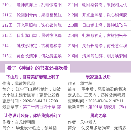
（下）
（上）
210回 送神黄海上，乱瑞惊洛阳
211回 轮回剔骨肉，果报相见仇
（下）
（上）
211回 轮回剔骨肉，果报相见仇
212回 开光重照彻，诛心锁何脱
（下）
（上）
212回 开光重照彻，诛心锁何脱
213回 日出嵩山坳，晨钟惊飞鸟
（下）
（上）
213回 日出嵩山坳，晨钟惊飞鸟
214回 虬枝形神定，古树抱松亭
（下）
（上）
214回 虬枝形神定，古树抱松亭
215回 灵台长清净，何处惹尘埃
（下）
（上）
215回 灵台长清净，何处惹尘埃
216回 清风闻仙醉，明月唤梦回
（下）
（全书完）
看了《神游》的书友还喜欢看
下山后，替嫁美娇妻赖上我了
玩家重生以后
作者：我欲迎风起
作者：颂世歧
简介： 江尘下山履行婚约，却被
简介： 重生后，恶贯满盈的我决
大小姐未婚妻嫌弃！更是让毁容
定从良。三天内，还掉父亲积累
的二小姐替姐嫁夫！
更新时间：2026-03-04 21:27:00
的赌债，拜入天下第一大宗门，
更新时间：2026-03-04 21:02:11
最新章节：
第二千四百四十章 都
找到前...
最新章节：
第201章 锁蛟井（3k）
不许动
让你设计装备，你给我搞科幻？
屠狗之辈
作者：白龙蹄朝西
作者：关中老人
简介： 毕业设计临近，领导指
简介： 仗义每多屠狗辈，无情多