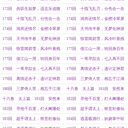
（下）
（上）
172回 勿叹生如梦，适志乐追随
173回 十指飞乱刃，分伤合一击
（下）
（上）
173回 十指飞乱刃，分伤合一击
174回 洞房还情尽，金榜冷翠屏
（下）
（上）
174回 洞房还情尽，金榜冷翠屏
175回 天书传半卷，无梦化神游
（下）
（上）
175回 天书传半卷，无梦化神游
176回 惊雷闻碧雪，风冷叶衰残
（下）
（上）
176回 惊雷闻碧雪，风冷叶衰残
177回 借江山一用，转回身百年
（下）
（上）
177回 借江山一用，转回身百年
178回 一苇寻踪去，七入再不回
（下）
（上）
178回 一苇寻踪去，七入再不回
179回 离情还赤子，遗计定神君
（下）
（上）
179回 离情还赤子，遗计定神君
180回 三梦倚人世，相忘于江湖
（下）
（上）
180回 三梦倚人世，相忘于江湖
十六卷 太上篇 181回 安然来
（下）
处去，风清笑怨尤（上）
十六卷 太上篇 181回 安然来
182回 寻他千百度，灯火阑珊处
处去，风清笑怨尤（下）
（上）
182回 寻他千百度，灯火阑珊处
183回 超乎谓太上，矫意枉修仙
（下）
（上）
183回 超乎谓太上，矫意枉修仙
184回 逍遥载酒行，妖娆掌中轻