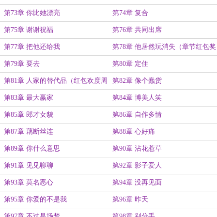
第73章 你比她漂亮
第74章 复合
第75章 谢谢祝福
第76章 共同出席
第77章 把他还给我
第78章 他居然玩消失（章节红包奖
励）
第79章 要去
第80章 定住
第81章 人家的替代品（红包欢度周
第82章 像个蠢货
末）
第83章 最大赢家
第84章 博美人笑
第85章 郎才女貌
第86章 自作多情
第87章 藕断丝连
第88章 心好痛
第89章 你什么意思
第90章 沾花惹草
第91章 见见聊聊
第92章 影子爱人
第93章 莫名恶心
第94章 没再见面
第95章 你爱的不是我
第96章 昨天
第97章 不过是场梦
第98章 别分手