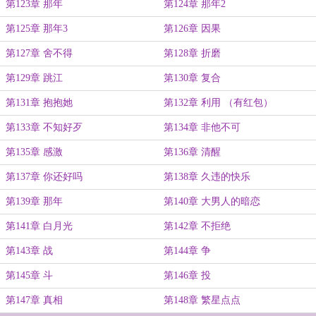
第123章 那年
第124章 那年2
第125章 那年3
第126章 因果
第127章 舍不得
第128章 折磨
第129章 跳江
第130章 复合
第131章 抱抱她
第132章 利用 （有红包）
第133章 不知好歹
第134章 非他不可
第135章 感激
第136章 清醒
第137章 你还好吗
第138章 久违的快乐
第139章 那年
第140章 大男人的暗恋
第141章 白月光
第142章 不拒绝
第143章 战
第144章 争
第145章 斗
第146章 投
第147章 真相
第148章 繁星点点