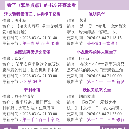
看了《繁星点点》的书友还喜欢看
渣夫骗我领假证，转身携千亿资
晚明风华
作者：唐小糖
作者：戈昔
产嫁权少
简介： 【渣夫火葬场+男主先婚后
简介： 沈一贯：“寅儿，你对着这
爱+虐渣打脸】
浙水，给为师起个誓吧。”朱
更新时间：2026-03-04 21:01:40
寅：“先生要学生起个什么誓？”沈
更新时间：2026-03-04 21:18:15
结婚两年，江染补办...
最新章节：
第一卷 第354章 要他
一...
最新章节：
番外篇3 一堂课！
们千百倍的还回来
企图逃离黑泥文反派
小说世界的路人重生了
作者：妖妃兮
作者：Loeva
简介： 邬平安穿书到这个低等妖
简介： 在这个小说世界里薛绿只
魔肆意的乱世，初次见到书中被
是不起眼的路人每日旁观着主角
誉为黑泥反派的姬玉嵬时，他才
更新时间：2026-03-04 21:00:00
们的爱恨情仇有一天，世界崩溃
更新时间：2026-03-04 21:00:00
十八，...
最新章节：
69 第 69 章
重来路...
最新章节：
第三百一十一章 新发
现
荒村物语
我以天机觅长生
作者：谷子的微笑
作者：烟雨梦清
简介： 夜半醒来，推门而出，荒
简介： 【盗天机：示我之生
村旷野，大雨如注！狂风呼啸
机。】【东行一日，炎火泉现，
中，忽然听见有人喊自己，四顾
更新时间：2026-03-04 21:00:00
饮泉淬体，可解情毒之厄。
更新时间：2026-03-04 21:23:00
一看，夜...
最新章节：
第一千五百三十章 迷
最新章节：
第一百二十三章 修行
失在虚幻中的女人
之法