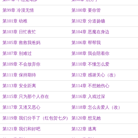
第99章 冷漠无情
第100章 要你管
第101章 幼稚
第102章 分道扬镳
第103章 日忙夜忙
第104章 恶魔在身边
第105章 救救我爸妈
第106章 帮帮我
第107章 别难过
第108章 我会陪着你
第109章 不会放弃你
第110章 不懂怎么爱
第111章 保持期待
第112章 感谢关心（改）
第113章 安全距离
第114章 不想她伤心
第115章 只为那个人存在
第116章 入戏过深
第117章 又渣又恶心
第118章 怎么去爱人（改）
第119章 我们分手了（红包贺七夕)
第120章 想见她
第121章 我们和好吧
第122章 逃离