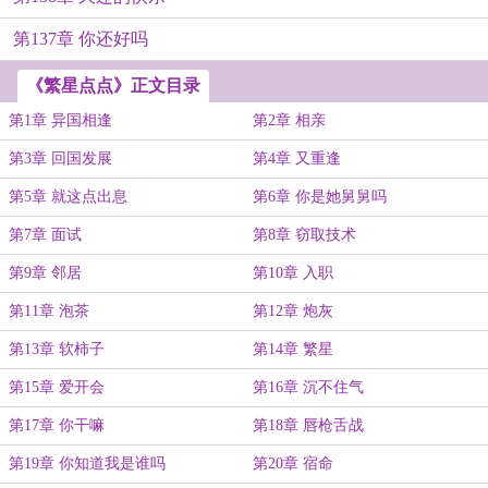
第137章 你还好吗
《繁星点点》正文目录
第1章 异国相逢
第2章 相亲
第3章 回国发展
第4章 又重逢
第5章 就这点出息
第6章 你是她舅舅吗
第7章 面试
第8章 窃取技术
第9章 邻居
第10章 入职
第11章 泡茶
第12章 炮灰
第13章 软柿子
第14章 繁星
第15章 爱开会
第16章 沉不住气
第17章 你干嘛
第18章 唇枪舌战
第19章 你知道我是谁吗
第20章 宿命