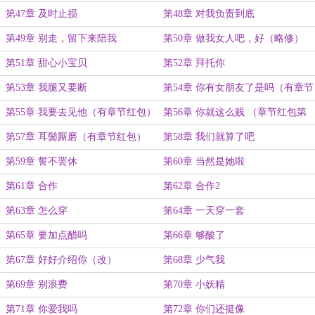
第47章 及时止损
第48章 对我负责到底
第49章 别走，留下来陪我
第50章 做我女人吧，好（略修）
第51章 甜心小宝贝
第52章 拜托你
第53章 我腿又要断
第54章 你有女朋友了是吗（有章节
红包）
第55章 我要去见他（有章节红包）
第56章 你就这么贱 （章节红包第
三波）
第57章 耳鬓厮磨（有章节红包）
第58章 我们就算了吧
第59章 誓不罢休
第60章 当然是她啦
第61章 合作
第62章 合作2
第63章 怎么穿
第64章 一天穿一套
第65章 要加点醋吗
第66章 够酸了
第67章 好好介绍你（改）
第68章 少气我
第69章 别浪费
第70章 小妖精
第71章 你爱我吗
第72章 你们还挺像