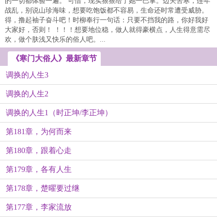
的一切都体验一遍。 可惜，现实狠狠给了她一巴掌。边关苦寒，连年
战乱，别说山珍海味，想要吃饱饭都不容易，生命还时常遭受威胁。
得，撸起袖子奋斗吧！时柳奉行一句话：只要不挡我的路，你好我好
大家好，否则！ ！！！想要地位稳，做人就得豪横点，人生得意需尽
欢，做个肤浅又快乐的俗人吧。...
《寒门大俗人》最新章节
调换的人生3
调换的人生2
调换的人生1（时正坤/李正坤）
第181章，为何而来
第180章，跟着心走
第179章，各有人生
第178章，楚曜要过继
第177章，李家流放