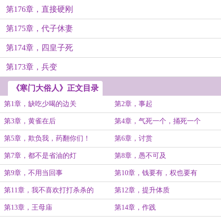
第176章，直接硬刚
第175章，代子休妻
第174章，四皇子死
第173章，兵变
《寒门大俗人》正文目录
第1章，缺吃少喝的边关
第2章，事起
第3章，黄雀在后
第4章，气死一个，捅死一个
第5章，欺负我，药翻你们！
第6章，讨赏
第7章，都不是省油的灯
第8章，愚不可及
第9章，不用当回事
第10章，钱要有，权也要有
第11章，我不喜欢打打杀杀的
第12章，提升体质
第13章，王母庙
第14章，作践