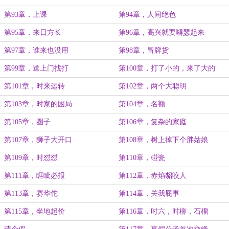
第93章，上课
第94章，人间绝色
第95章，来日方长
第96章，高兴就要嘚瑟起来
第97章，谁来也没用
第98章，冒牌货
第99章，送上门找打
第100章，打了小的，来了大的
第101章，时来运转
第102章，两个大聪明
第103章，时家的困局
第104章，名额
第105章，圈子
第106章，复杂的家庭
第107章，狮子大开口
第108章，树上掉下个胖姑娘
第109章，时怼怼
第110章，碰瓷
第111章，睚眦必报
第112章，赤焰貂咬人
第113章，赛华佗
第114章，关我屁事
第115章，坐地起价
第116章，时六，时柳，石榴