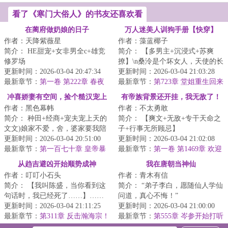
看了《寒门大俗人》的书友还喜欢看
在蔺府做奶娘的日子
万人迷美人训狗手册【快穿】
作者：天降紫薇星
作者：藻蓝椰子
简介： HE甜宠+女非男全c+雄竞
简介： 【多男主+沉浸式+苏爽
修罗场
撩】\n桑泠是个坏女人，天使的长
更新时间：2026-03-04 20:47:34
相纯黑的心。
更新时间：2026-03-04 21:03:28
蔺云琛很早就察觉到，每夜...
最新章节：
第一卷 第222章 春夜
最新章节：
第723章 堂姐重生回来
雨绵绵
抢我人生46
冲喜娇妻有空间，捡个糙汉宠上
有帝族背景还开挂，我无敌了！
作者：黑色幕帏
作者：不太勇敢
天
简介： 种田+经商+宠夫宠上天的
简介： 【爽文+无敌+专干天命之
文文)娘家不爱，舍，婆家要我陪
子+行事无所顾忌】
葬，弃，只有身边那个围着她不
更新时间：2026-03-04 20:51:00
更新时间：2026-03-04 21:02:08
停...
最新章节：
第一百七十章 皇帝暴
帝族一怒，浮尸...
最新章节：
第一卷 第1469章 欢迎
毙
进入地狱，被盯上了
从趋吉避凶开始顺势成神
我在唐朝当神仙
作者：叮叮小石头
作者：青木有信
简介： 【我叫陈盛，当你看到这
简介： “弟子李白，愿随仙人学仙
句话时，我已经死了……】……
问道，真心不悔！”
一朝穿越，命如草芥，睁眼便是
更新时间：2026-03-04 21:11:25
更新时间：2026-03-04 21:00:00
两军对...
最新章节：
第311章 反击瀚海宗！
“丹丘生，孟夫...
最新章节：
第555章 岑参开始打听
聂湘君心虚！
（+3）