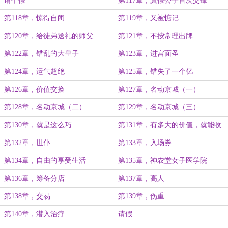
请个假
第117章，真假公子首次交锋
第118章，惊得自闭
第119章，又被惦记
第120章，给徒弟送礼的师父
第121章，不按常理出牌
第122章，错乱的大皇子
第123章，进宫面圣
第124章，运气超绝
第125章，错失了一个亿
第126章，价值交换
第127章，名动京城（一）
第128章，名动京城（二）
第129章，名动京城（三）
第130章，就是这么巧
第131章，有多大的价值，就能收
获多大的大方
第132章，世仆
第133章，入场券
第134章，自由的享受生活
第135章，神农堂女子医学院
第136章，筹备分店
第137章，高人
第138章，交易
第139章，伤重
第140章，潜入治疗
请假