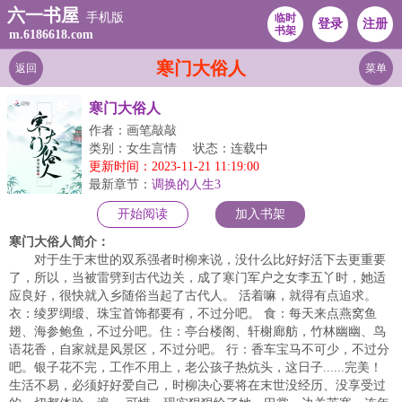
六一书屋
手机版
临时
登录
注册
书架
m.6186618.com
寒门大俗人
返回
菜单
寒门大俗人
作者：画笔敲敲
类别：女生言情
状态：连载中
更新时间：2023-11-21 11:19:00
最新章节：
调换的人生3
开始阅读
加入书架
寒门大俗人简介：
对于生于末世的双系强者时柳来说，没什么比好好活下去更重要
了，所以，当被雷劈到古代边关，成了寒门军户之女李五丫时，她适
应良好，很快就入乡随俗当起了古代人。 活着嘛，就得有点追求。
衣：绫罗绸缎、珠宝首饰都要有，不过分吧。 食：每天来点燕窝鱼
翅、海参鲍鱼，不过分吧。住：亭台楼阁、轩榭廊舫，竹林幽幽、鸟
语花香，自家就是风景区，不过分吧。 行：香车宝马不可少，不过分
吧。银子花不完，工作不用上，老公孩子热炕头，这日子......完美！
生活不易，必须好好爱自己，时柳决心要将在末世没经历、没享受过