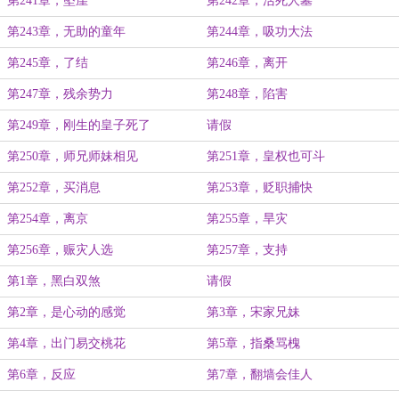
第241章，坠崖
第242章，活死人墓
第243章，无助的童年
第244章，吸功大法
第245章，了结
第246章，离开
第247章，残余势力
第248章，陷害
第249章，刚生的皇子死了
请假
第250章，师兄师妹相见
第251章，皇权也可斗
第252章，买消息
第253章，贬职捕快
第254章，离京
第255章，旱灾
第256章，赈灾人选
第257章，支持
第1章，黑白双煞
请假
第2章，是心动的感觉
第3章，宋家兄妹
第4章，出门易交桃花
第5章，指桑骂槐
第6章，反应
第7章，翻墙会佳人