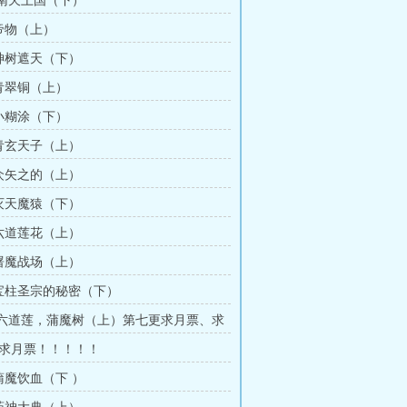
章 南天上国（下）
章帝物（上）
章神树遮天（下）
章青翠铜（上）
章小糊涂（下）
章青玄天子（上）
章众矢之的（上）
章灭天魔猿（下）
章六道莲花（上）
章屠魔战场（上）
章宝柱圣宗的秘密（下）
章 六道莲，蒲魔树（上）第七更求月票、求
求月票！！！！！
章蒲魔饮血（下 ）