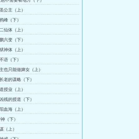
 跋扈不需要看地方（下）
九圣公主（上）
神鸦峰（下）
十二仙体（上）
鲲鹏六变（下）
镇狱神体（上）
屠不语（下）
公主也只能做婢女（上）
大长老的谋略（下）
传道授业（上）
最凶残的授道（下）
阴阳血海（上）
 炉神（下）
阴谋（上）