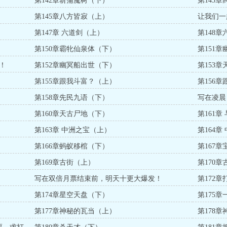
第142章斩蒲魔树（下）
第143
第145章八方皆寂（上）
让我们一
我们，求
第147章 六道剑（上）
第148
第150章霸牝仙泉体（下）
第151
！
第152章幽冥船出世（下）
第153
第155章跟我斗富？（上）
第156
第158章先民九语（下）
写在凌晨
第160章天古尸地（下）
第161章
第163章 中洲之宝（上）
第164
第166章蚂蚁移棺（下）
第167章
第169章古街（上）
第170
写在双倍月票结束前，明天十更大爆发！
第172
第174章星空天盘（下）
第175
第177章神秘的瓦当（上）
第178