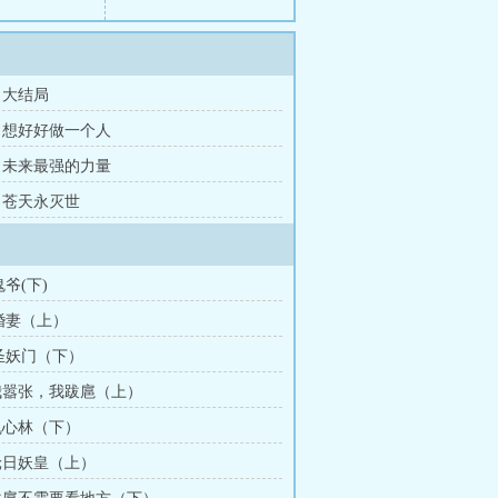
章 大结局
章 想好好做一个人
章 未来最强的力量
章 苍天永灭世
爷(下)
婚妻（上）
圣妖门（下）
 我嚣张，我跋扈（上）
 乱心林（下）
 轮日妖皇（上）