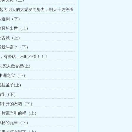
章药神大典（上）
起为明天的大爆发而努力，明天十更等着
月票！！！
章六道剑（下）
章幽冥船出世（上）
章天古城（上）
章跟我斗富？（下）
，有些话，不吐不快！！！
 与死人做交易(上)
章 中洲之宝（下）
宝柱圣子(上)
章古街（下）
章打不开的石箱（下）
章一片瓦当引的祸（上）
章神秘的瓦当（下）