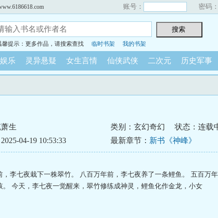
账号：
密码
6186618.com
温馨提示：更多作品，请搜索查找
临时书架
我的书架
娱乐
灵异悬疑
女生言情
仙侠武侠
二次元
历史军事
笔萧生
类别：玄幻奇幻
状态：连载
5-04-19 10:53:33
最新章节：
新书《神峰》
前，李七夜栽下一株翠竹。 八百万年前，李七夜养了一条鲤鱼。 五百万
孩。 今天，李七夜一觉醒来，翠竹修练成神灵，鲤鱼化作金龙，小女