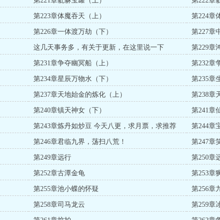
第221章豼貅宝罐（上）
第222
第223章体魔吞天（上）
第224
第226章一体渡万劫（下）
第227
这几天事务多，有关于更新，在这里说一下
第229
第231章争夺幽冥船（上）
第232
第234章星辰万物水（下）
第235
第237章天地始金的炼化（上）
第238
第240章镇天神女（下）
第241
第243章炼丹如炒豆 今天八更，求月票，求推荐
第244
票，求打赏
第246章君临九界，荡扫八荒！
第247
第249章远行
第250
第252章古潭金龟
第253章
第255章池小蝶的怀疑
第256
第258章司马龙云
第259章