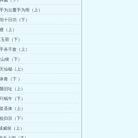
扬神威（下）
翻手为云覆手为雨（上）
紫阳十日功（下）
鬼楼（上）
 苏玉荷（下）
挥手杀千敌（上）
 紫山侯（下）
昼天仙秘（上）
皇体膏（下 ）
洗颜旧址（上）
一只蜗牛（下）
周皇圣体（上）
认祖归宗（下）
 镇威侯（上）