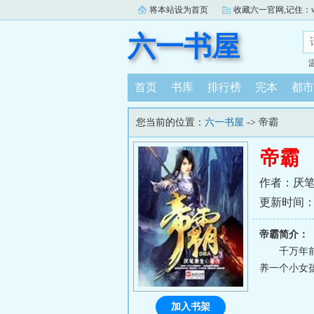
将本站设为首页
收藏六一官网,记住：www.
六一书屋
首页
书库
排行榜
完本
都市
您当前的位置：
六一书屋
-> 帝霸
帝霸
作者：厌
更新时间：202
帝霸简介：
千万年
养一个小女
加入书架