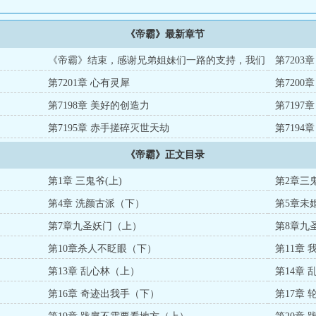
《帝霸》最新章节
《帝霸》结束，感谢兄弟姐妹们一路的支持，我们
第7203
新书再见。
第7201章 心有灵犀
第7200
第7198章 美好的创造力
第7197
第7195章 赤手搓碎灭世天劫
第7194
《帝霸》正文目录
第1章 三鬼爷(上)
第2章三鬼
第4章 洗颜古派（下）
第5章未
第7章九圣妖门（上）
第8章九
第10章杀人不眨眼（下）
第11章
第13章 乱心林（上）
第14章
第16章 奇迹出我手（下）
第17章