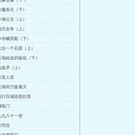
章豼貅宝罐（下 ）
章体魔吞天（下）
章中洲公主（上）
章鸿天女帝（上）
章争夺幽冥船（下）
章生出一个石蛋（上）
章天地始金的炼化（下）
章仙血矛（上）
章宝圣人皇
章笑谈间万敌屠灭
章远行百城追思往昔
狮吼门
章九九八十一变
冰羽宫