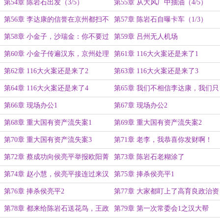
（2/5）
第54章 陈岩石出发（3/5）
第55章 从大风厂中抽油（4/5）
第56章 李达康的信誉在京州都扫不
第57章 陈岩石自曝卡车（1/3）
到共享单车（5/5）
第58章 小金子，沙瑞金：你不要过
第59章 吕州无人机场
来啊！（2/3）
第60章 小金子传遍汉东，京州处理
第61章 116大火案还是来了1
赵东来
第62章 116大火案还是来了2
第63章 116大火案还是来了3
第64章 116大火案还是来了4
第65章 我们不相信李达康，我们只
相信高书记
第66章 现场办公1
第67章 现场办公2
第68章 重大国有资产流失案1
第69章 重大国有资产流失案2
第70章 重大国有资产流失案3
第71章 老李，我恭喜你发财啊！
第72章 蔡成功向侯亮平举报欧阳菁
第73章 陈岩石老糊涂了
第74章 赵小慧，侯亮平接连过来汉
第75章 捧杀侯亮平1
东
第76章 捧杀侯亮平2
第77章 大家都盯上了高育良政治资
源了
第78章 都来给陈岩石送花鸟，王政
第79章 第一次常委会1之汉大帮