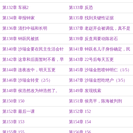
第132章 车祸2
第133章 反恐
第134章 举报钟家
第135章 找到关键性证据
第136章 清扫中福和长明
第137章 老赵开会被调侃，真不是
我赵立春做的
第138章 钟跃民被抓
第139章 反贪局要动陈岩石
第140章 沙瑞金要在民主生活会针
第141章 钟跃名儿子身份确定，民
对高育良
主生活会召开
第142章 这章和后面暂时不看，早
第143章 22号后每天五更
上应该是可以改完了，22号五更
第144章 连夜改中，明天五更
第145章 沙瑞金怒喷钟明仁（1/5）
第146章 沙瑞金转变（2/5）
第147章 沙瑞金想吃绝户（3/5）
第148章 侯浩然改为钟浩然了。
第149章 发现线索
第150章 150
第151章 侯亮平，陈海被判刑
第152章 最后一课
第152章 152
第153章 153
第154章 154
第155章 155
第156章 156