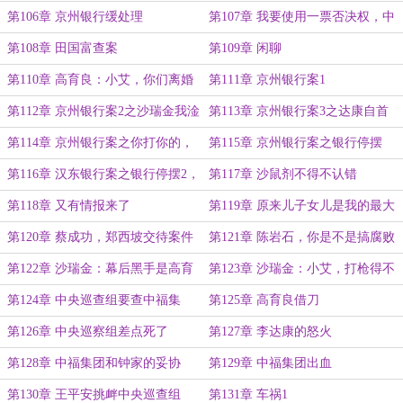
友
第106章 京州银行缓处理
第107章 我要使用一票否决权，中
央来人
第108章 田国富查案
第109章 闲聊
第110章 高育良：小艾，你们离婚
第111章 京州银行案1
吧！
第112章 京州银行案2之沙瑞金我淦
第113章 京州银行案3之达康自首
你大爷的
第114章 京州银行案之你打你的，
第115章 京州银行案之银行停摆
我打我的
第116章 汉东银行案之银行停摆2，
第117章 沙鼠剂不得不认错
沙鼠剂认错
第118章 又有情报来了
第119章 原来儿子女儿是我的最大
靠山
第120章 蔡成功，郑西坡交待案件
第121章 陈岩石，你是不是搞腐败
了？
第122章 沙瑞金：幕后黑手是高育
第123章 沙瑞金：小艾，打枪得不
良
要，悄悄地查
第124章 中央巡查组要查中福集
第125章 高育良借刀
团。
第126章 中央巡察组差点死了
第127章 李达康的怒火
第128章 中福集团和钟家的妥协
第129章 中福集团出血
第130章 王平安挑衅中央巡查组
第131章 车祸1