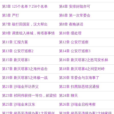
吗？
第3章 125个名单？250个名单
第4章 安排好陆亦可
第5章 严打
第6章 第一次常委会
第7章 敲打田国富，汉大帮出
第8章 夜晚谈话
第9章 调查组入林城，将塔寨事情
第10章 缓处理
汇报上级
第11章 汇报方案
第12章 公安厅巡察
第13章 公安厅巡察2
第14章 公安厅巡察3
第15章 剿灭塔寨1
第16章 剿灭塔寨2之怒骂安长林
第17章 剿灭塔寨3之海外追击
第18章 剿灭塔寨4之祠堂对峙
第19章 剿灭塔寨5之终极一战
第20章 常委会与京海事了
第21章 沙瑞金拜访养父
第22章 扫黑除恶情况通报
第23章 祁同伟获得一等功，郝梁招
第24章 聊天
揽祁同伟
第25章 沙瑞金来汉东
第26章 沙瑞金启程考察
第27章 侯亮平违规办案1之双规赵
第28章 侯亮平违规办案2之钟家得