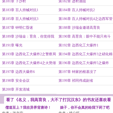
第181章 下沙村
第182章 进村遇阻
第183章 百人持械对抗1
第184章 百人持械对抗2
第185章 百人持械对抗3
第186章 百人持械对抗4之边西军管
第187章 钟明仁昏迷
第188章 沙瑞金邀请高育良
第189章 沙瑞金：育良，你觉得我
第190章 高育良：眼中不能只有斗
怎么样？
争啊！沙书记
第191章 曝光
第192章 边西化工大爆炸1
第193章 边西化工大爆炸2之警察局
第194章 边西化工大爆炸3之硝化棉
局长被吓死
自燃
第195章 边西化工大爆炸4之火势渐
第196章 边西化工大爆炸5之爆炸
大
第197章 边西大爆炸6
第197章 钟家的根基没了
第198章 安全会议
第199章 祁同伟成副省
第200章 开发清城
看了《名义，我高育良，大不了打沉汉东》的书友还喜欢看
儒道至上？我在异界背唐诗！
娘子，你不会真的给我下药了吧