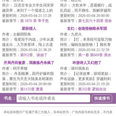
作者：张亦安
作者：桃公旺
简介： 汉语言专业大学生词宋穿
简介： 大乾末年，恶霸横行，战
越异界，来到了一个儒道之上的
乱四起，民不聊生。陈解穿越而
奇特世界，在这里，只有文人才
更新时间：2026-03-04 21:13:28
来，发现自己竟然是个嗜酒的烂
更新时间：2026-03-04 20:00:00
能掌控...
最新章节：
第 1876 章 帝子危
赌鬼，...
最新章节：
第七百六十四章 宿命
之战
星际猎人
玄幻：创造怪物暗杀军团
作者：太极阴阳鱼
作者：九把火
简介： 母星毁于内战，少年从废
简介： 【叮，本系统可提取万物
墟走出，入万兽星球，闯上古遗
特性，编辑虫族怪物！】顾长青
弃之地，盗药都仙缘，窃未来文
更新时间：2026-03-04 21:38:29
穿越玄幻世界，意外激活虫族编
更新时间：2026-03-04 21:32:59
明科技...
最新章节：
第952章、谈崩了
辑系统...
最新章节：
第一卷 第669章 滴水
不漏
开局丹田被废，我靠炼丹杀疯了
吟游诗人又幻想了
作者：码字养猫
作者：请叫我鱼右
简介： 丹圣顾渊，因丹炉爆炸陨
简介： 【记录故事，获得奖励；
落，重生为天玄大陆臭名昭著的
声名远扬，更多奖励】穿越到剑
纨绔少爷。丹田被废，家族倾
更新时间：2026-03-04 20:00:00
与魔法世界的唐奇，发现只要在
更新时间：2026-03-04 21:19:20
颓，强敌...
最新章节：
第1155章 遭遇
【日志...
最新章节：
第332章 逻辑自洽
（4k）
书名：
本站若有图片广告属于第三方接入，非本站所为，广告内容与本站无关，不代表