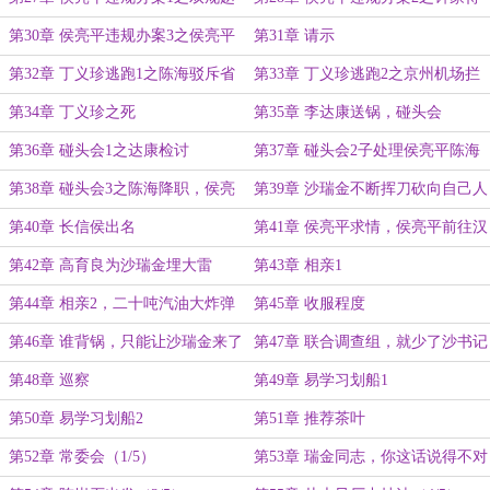
德汉
罪能源系
第30章 侯亮平违规办案3之侯亮平
第31章 请示
问汉东要交待
第32章 丁义珍逃跑1之陈海驳斥省
第33章 丁义珍逃跑2之京州机场拦
委常委
截
第34章 丁义珍之死
第35章 李达康送锅，碰头会
第36章 碰头会1之达康检讨
第37章 碰头会2子处理侯亮平陈海
第38章 碰头会3之陈海降职，侯亮
第39章 沙瑞金不断挥刀砍向自己人
平问责
第40章 长信侯出名
第41章 侯亮平求情，侯亮平前往汉
东
第42章 高育良为沙瑞金埋大雷
第43章 相亲1
第44章 相亲2，二十吨汽油大炸弹
第45章 收服程度
第46章 谁背锅，只能让沙瑞金来了
第47章 联合调查组，就少了沙书记
和田国富
第48章 巡察
第49章 易学习划船1
第50章 易学习划船2
第51章 推荐茶叶
第52章 常委会（1/5）
第53章 瑞金同志，你这话说得不对