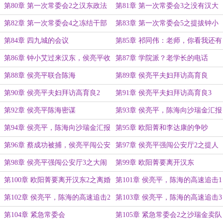
投靠沙瑞金（1/5））
（2/5）
第80章 第一次常委会2之汉东政法
第81章 第一次常委会3之没有汉大
牛逼
帮
第82章 第一次常委会4之冻结干部
第83章 第一次常委会5之提拔钟小
任命
艾
第84章 四九城的会议
第85章 祁同伟：老师，你看我还有
主政一方的机会吗？
第86章 钟小艾过来汉东，侯亮平收
第87章 学院派？老学长的电话
到举报
第88章 侯亮平联合陈海
第89章 侯亮平夫妇拜访高育良
第90章 侯亮平夫妇拜访高育良2
第91章 侯亮平夫妇拜访高育良3
第92章 侯亮平陈海密谋
第93章 侯亮平，陈海向沙瑞金汇报
1
第94章 侯亮平，陈海向沙瑞金汇报
第95章 欧阳菁和李达康的争吵
2
第96章 蔡成功被捕，侯亮平闯公安
第97章 侯亮平强闯公安厅2之提人
厅1
第98章 侯亮平强闯公安厅3之大闹
第99章 欧阳菁要离开汉东
笑话
第100章 欧阳菁要离开汉东2之离婚
第101章 侯亮平，陈海的高速追击1
第102章 侯亮平，陈海的高速追击2
第103章 侯亮平，陈海的高速追击3
之不汇报工作
之车祸现场
第104章 紧急常委会
第105章 紧急常委会2之沙瑞金卖队