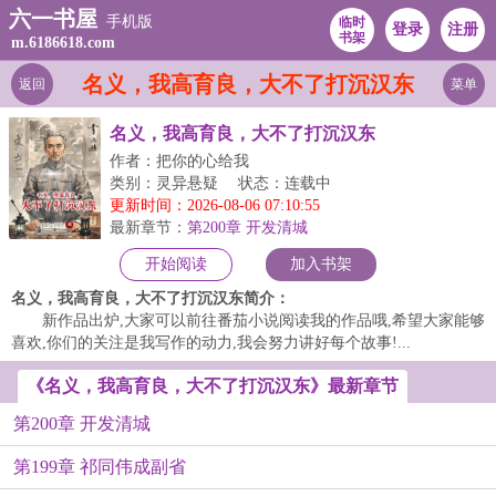
六一书屋
手机版
临时
登录
注册
书架
m.6186618.com
名义，我高育良，大不了打沉汉东
返回
菜单
名义，我高育良，大不了打沉汉东
作者：把你的心给我
类别：灵异悬疑
状态：连载中
更新时间：2026-08-06 07:10:55
最新章节：
第200章 开发清城
开始阅读
加入书架
名义，我高育良，大不了打沉汉东简介：
新作品出炉,大家可以前往番茄小说阅读我的作品哦,希望大家能够
喜欢,你们的关注是我写作的动力,我会努力讲好每个故事!...
《名义，我高育良，大不了打沉汉东》最新章节
第200章 开发清城
第199章 祁同伟成副省