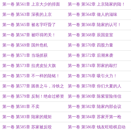
第一卷 第561章 上京大少的排面
第一卷 第562章 上京陆家的陆！
第一卷 第563章 深夜的上京
第一卷 第564章 做人的滋味
第一卷 第565章 被名字吓昏了
第一卷 第566章 陆家的认可！
第一卷 第567章 被吓得闭关！
第一卷 第568章 辰国皇室
第一卷 第569章 国外危机
第一卷 第570章 四股力量
第一卷 第571章 当场抓获
第一卷 第572章 后潮来袭
第一卷 第573章 拉虎皮扯大旗
第一卷 第574章 郭家的敲打
第一卷 第575章 不一样的陆铭！
第一卷 第576章 吸引火力！
第一卷 第577章 困兽之斗，冷铁之
第一卷 第578章 你们大夏的人
花
第一卷 第579章 反制！绝命过桥资
第一卷 第580章 陈紫冒险传信
第一卷 第581章 不卖
第一卷 第582章 陆家内部会议
第一卷 第583章 陆家的规矩
第一卷 第584章 苏家开第一枪
第一卷 第585章 苏家被反咬
第一卷 第586章 钱友旺暗棋启动