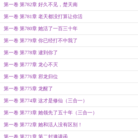
第一卷 第782章 好久不见，楚天南
第一卷 第781章 老天都没打算让你活
第一卷 第780章 她活了一百三十年
第一卷 第779章 你已经打不中我了
第一卷 第778章 逮到你了
第一卷 第777章 龙心不灭
第一卷 第776章 邪龙归位
第一卷 第775章 龙醒了
第一卷 第774章 这才是修仙（三合一）
第一卷 第773章 她领先了五十年（三合一）
第一卷 第772章 她和活人没有区别！
第一卷 第771章 第二封邀请函