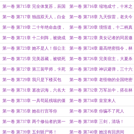
的死局！
南青石板！
第一卷 第715章 完全体复苏，辰国
第一卷 第716章 缩地成寸，十米之
皇室的公主！
内的绝对绞杀场！
第一卷 第717章 独战双天人，白金
第一卷 第718章 九天惊雷，老夫今
真气爆发！
天来收债了！
第一卷 第719章 二十年绝命血债，
第一卷 第720章 境悟道，十二柄真
打沉云山主峰！
气光剑！
第一卷 第721章 十二剑阵，被烧成
第一卷 第722章 美女记者的同居邀
灰烬的尸魔！
请！
第一卷 第723章 她不是人！假公主
第一卷 第724章 最高绝密指令，林
的骨骼密码！
如烟找到了吗？！
第一卷 第725章 完美器藏，被锁死
第一卷 第726章 完美宿主，大夏杀
的毒气密室！（二合一）
神的白金之怒！
第一卷 第727章 第三装甲师，卡死
第一卷 第728章 神识避弹，三十六
悬崖的钢铁牢笼！
辆坦克的射程！（三合一）
第一卷 第729章 我只是下楼买包
第一卷 第730章 老怪物的全国绝密
烟，你去海里游了一圈？
通缉令！
第一卷 第731章 篡改识海，六名大
第一卷 第732章 万军丛中，搭在林
兵眼里的隐形人！（二合一
如烟肩上的一只手！
第一卷 第733章 一具苟延残喘的僵
第一卷 第734章 皇室来人
尸，也配让我逃？
第一卷 第735章 她在行宫等你
第一卷 第736章 你骗不了死人
第一卷 第737章 两个修仙者的第一
第一卷 第738章 三剑，清场！
次对话
第一卷 第739章 五剑斩尸将！
第一卷 第740章 她没有回房间