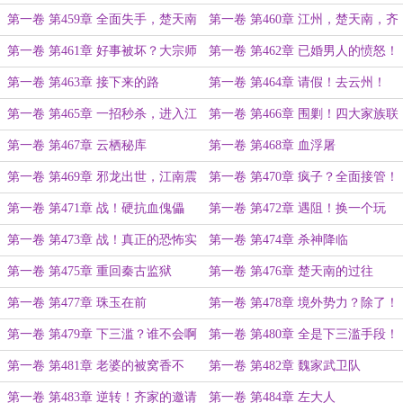
第一卷 第459章 全面失手，楚天南
第一卷 第460章 江州，楚天南，齐
现身
家
第一卷 第461章 好事被坏？大宗师
第一卷 第462章 已婚男人的愤怒！
的愤怒！
第一卷 第463章 接下来的路
第一卷 第464章 请假！去云州！
第一卷 第465章 一招秒杀，进入江
第一卷 第466章 围剿！四大家族联
南
手！
第一卷 第467章 云栖秘库
第一卷 第468章 血浮屠
第一卷 第469章 邪龙出世，江南震
第一卷 第470章 疯子？全面接管！
动
第一卷 第471章 战！硬抗血傀儡
第一卷 第472章 遇阻！换一个玩
法！
第一卷 第473章 战！真正的恐怖实
第一卷 第474章 杀神降临
力
第一卷 第475章 重回秦古监狱
第一卷 第476章 楚天南的过往
第一卷 第477章 珠玉在前
第一卷 第478章 境外势力？除了！
第一卷 第479章 下三滥？谁不会啊
第一卷 第480章 全是下三滥手段！
第一卷 第481章 老婆的被窝香不
第一卷 第482章 魏家武卫队
香？
第一卷 第483章 逆转！齐家的邀请
第一卷 第484章 左大人