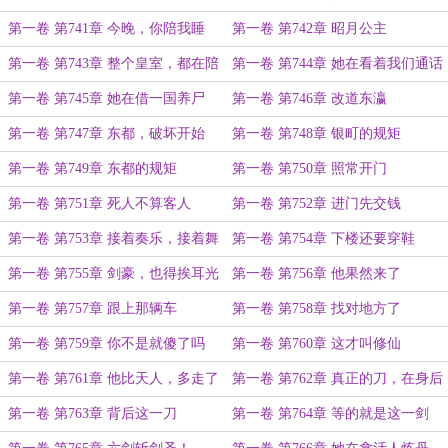
第一卷 第741章 今晚，你陪我睡
第一卷 第742章 昭月公主
第一卷 第743章 整个皇室，都在陪
第一卷 第744章 她在看着我们通话
她演戏
（二合一）
第一卷 第745章 她在借一国养尸
第一卷 第746章 改道东瀛
第一卷 第747章 东都，破坏开始
第一卷 第748章 银町的规矩
第一卷 第749章 东都的规矩
第一卷 第750章 照常开门
第一卷 第751章 死人不算客人
第一卷 第752章 进门先交钱
第一卷 第753章 接着奏乐，接着舞
第一卷 第754章 下楼还要穿鞋
第一卷 第755章 剑豪，也得挨耳光
第一卷 第756章 他果然来了
第一卷 第757章 跟上那辆车
第一卷 第758章 找对地方了
第一卷 第759章 你不是就傻了吗
第一卷 第760章 这才叫修仙
第一卷 第761章 他比天人，多走了
第一卷 第762章 真正的刀，在身后
半步
第一卷 第763章 背后这一刀
第一卷 第764章 等的就是这一剑