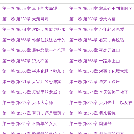
决他
第一卷 第357章 真正的大局观
第一卷 第358章 您真钓不到鱼啊？
第一卷 第359章 天策哥哥！
第一卷 第360章 惊天内幕
第一卷 第361章 次卧，可能更舒服
第一卷 第362章 小年轻谈恋爱
一点
第一卷 第363章 你爹让我这么干的
第一卷 第364章 看完，再说话
第一卷 第365章 最好给我一个合理
第一卷 第366章 夜袭刀锋山！
的解释
第一卷 第367章 鸡犬不留
第一卷 第368章 一路杀上山
第一卷 第369章 半步化劲？秒杀！
第一卷 第370章 对轰！化境大宗
师！
第一卷 第371章 大宗师的恐怖实
第一卷 第372章 单方面碾压！
力！
第一卷 第373章 废墟里的龙威！
第一卷 第374章 李天策终于动了
第一卷 第375章 灭杀大宗师！
第一卷 第376章 灭刀锋山，以及神
秘的女人
第一卷 第377章 宝刀，还是毒药？
第一卷 第378章 我来帮你！
第一卷 第379章 不简单的女人
第一卷 第380章 魏望舒