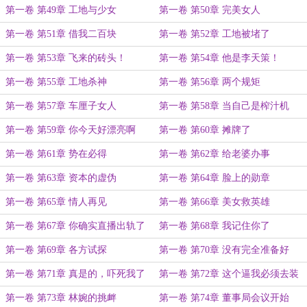
人！
第一卷 第49章 工地与少女
第一卷 第50章 完美女人
第一卷 第51章 借我二百块
第一卷 第52章 工地被堵了
第一卷 第53章 飞来的砖头！
第一卷 第54章 他是李天策！
第一卷 第55章 工地杀神
第一卷 第56章 两个规矩
第一卷 第57章 车厘子女人
第一卷 第58章 当自己是榨汁机
啊？
第一卷 第59章 你今天好漂亮啊
第一卷 第60章 摊牌了
第一卷 第61章 势在必得
第一卷 第62章 给老婆办事
第一卷 第63章 资本的虚伪
第一卷 第64章 脸上的勋章
第一卷 第65章 情人再见
第一卷 第66章 美女救英雄
第一卷 第67章 你确实直播出轨了
第一卷 第68章 我记住你了
呀
第一卷 第69章 各方试探
第一卷 第70章 没有完全准备好
第一卷 第71章 真是的，吓死我了
第一卷 第72章 这个逼我必须去装
第一卷 第73章 林婉的挑衅
第一卷 第74章 董事局会议开始