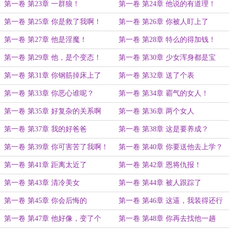
的！
第一卷 第23章 一群狼！
第一卷 第24章 他说的有道理！
第一卷 第25章 你是救了我啊！
第一卷 第26章 你被人盯上了
第一卷 第27章 他是淫魔！
第一卷 第28章 特么的得加钱！
第一卷 第29章 他，是个变态！
第一卷 第30章 少女浑身都是宝
第一卷 第31章 你钢筋掉床上了
第一卷 第32章 送了个表
第一卷 第33章 你恶心谁呢？
第一卷 第34章 霸气的女人！
第一卷 第35章 好复杂的关系啊
第一卷 第36章 两个女人
第一卷 第37章 我的好爸爸
第一卷 第38章 这是要养成？
第一卷 第39章 你可害苦了我啊！
第一卷 第40章 你要送他去上学？
第一卷 第41章 距离太近了
第一卷 第42章 恩将仇报！
第一卷 第43章 清冷美女
第一卷 第44章 被人跟踪了
第一卷 第45章 你会后悔的
第一卷 第46章 这逼，我装得还行
吗
第一卷 第47章 他好像，变了个
第一卷 第48章 你再去找他一趟