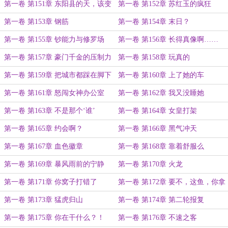
第一卷 第151章 东阳县的天，该变
第一卷 第152章 苏红玉的疯狂
了
第一卷 第153章 钢筋
第一卷 第154章 末日？
第一卷 第155章 钞能力与修罗场
第一卷 第156章 长得真像啊……
第一卷 第157章 豪门千金的压制力
第一卷 第158章 玩真的
第一卷 第159章 把城市都踩在脚下
第一卷 第160章 上了她的车
的感觉
第一卷 第161章 怒闯女神办公室
第一卷 第162章 我又没睡她
第一卷 第163章 不是那个‘谁’
第一卷 第164章 女皇打架
第一卷 第165章 约会啊？
第一卷 第166章 黑气冲天
第一卷 第167章 血色徽章
第一卷 第168章 靠着舒服么
第一卷 第169章 暴风雨前的宁静
第一卷 第170章 火龙
第一卷 第171章 你窝子打错了
第一卷 第172章 要不，这鱼，你拿
回去？
第一卷 第173章 猛虎归山
第一卷 第174章 第二轮报复
第一卷 第175章 你在干什么？！
第一卷 第176章 不速之客