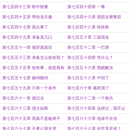
第七百四十三章 暗中较量
第七百四十四章 一拳
第七百四十五章 带给龙天傲
第七百四十六章 我想去整整容
第七百四十七章 真出事了
第七百四十八章 快抢救
第七百四十九章 准备亲几口
第七百五十章 三箱现金
第七百五十一章 揭穿真面目
第七百五十二章 一巴掌
第七百五十三章 准备怎么收拾我？
第七百五十四章 凭什么？
第七百五十五章 他有事，就是我有
第七百五十六章 我能解决
事
第七百五十七章 嫁鸡随鸡
第七百五十八章 中招了
第七百五十九章 只有一个条件
第七百六十章 痛死我了
第七百六十一章 撞过去
第七百六十二章 一个救兵
第七百六十三章 强大如斯
第七百六十四章 这师父，我不认
第七百六十五章 我真不是她弟子
第七百六十六章 他保不住你
第七百六十七章 不要让我失望
第七百六十八章 你究竟是谁？