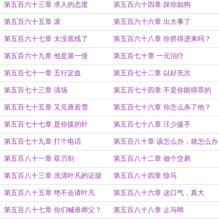
第五百六十三章 求人的态度
第五百六十四章 踩你如狗
第五百六十五章 滚
第五百六十六章 出大事了
第五百六十七章 太没底线了
第五百六十八章 你挤得进来吗？
第五百六十九章 他是第一使
第五百七十章 一元治疗
第五百七十一章 五行定血
第五百七十二章 以好充次
第五百七十三章 清场
第五百七十四章 不是你能得罪的
第五百七十五章 又见唐若雪
第五百七十六章 你怎么杀了他？
第五百七十七章 是你拔的针
第五百七十八章 汪少援手
第五百七十九章 打个电话
第五百八十章 该怎么办，就怎么办
第五百八十一章 双刃剑
第五百八十二章 做个交易
第五百八十三章 洗清叶凡的证据
第五百八十四章 惊马
第五百八十五章 绝不会请叶凡
第五百八十六章 这口气，真大
第五百八十七章 你们喊谁师父？
第五百八十八章 止马哨