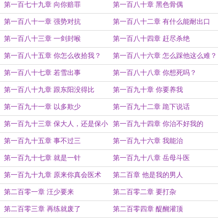
第一百七十九章 向你赔罪
第一百八十章 黑色骨偶
第一百八十一章 强势对抗
第一百八十二章 有什么能耐出口
气？
第一百八十三章 一剑封喉
第一百八十四章 赶尽杀绝
第一百八十五章 你怎么收拾我？
第一百八十六章 怎么踩他这么难？
第一百八十七章 若雪出事
第一百八十八章 你想死吗？
第一百八十九章 跟东阳没得比
第一百九十章 你要养我
第一百九十一章 以多欺少
第一百九十二章 跪下说话
第一百九十三章 保大人，还是保小
第一百九十四章 你治不好我的
孩？
第一百九十五章 事不过三
第一百九十六章 我能治
第一百九十七章 就是一针
第一百九十八章 岳母斗医
第一百九十九章 原来你真会医术
第二百章 他是我的男人
第二百零一章 汪少要来
第二百零二章 要打杂
第二百零三章 再练就废了
第二百零四章 醍醐灌顶