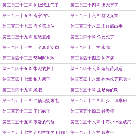
第三百三十三章 你让我生气了
第三百三十四章 出大事了
第三百三十五章 冤家路窄
第三百三十六章 群龙无首
第三百三十七章 唐若雪上位
第三百三十八章 宋红颜出事
第三百三十九章 拒绝复婚
第三百四十章 你要死了
第三百四十一章 四个耳光治病
第三百四十二章 求我
第三百四十三章 势利柳月玲
第三百四十四章 你有病
第三百四十五章 带泥的萝卜
第三百四十六章 落魄薛如意
第三百四十七章 把人留下
第三百四十八章 你怎么弄死我？
第三百四十九章 跪吧
第三百五十章 生是你的狗
第三百五十一章 红颜闺蜜来电
第三百五十二章 叶少，请享用
第三百五十三章 干妈疯了
第三百五十四章 钟天师
第三百五十五章 浪漫的代价
第三百五十六章 中海小神医威武
第三百五十七章 到如意集团工作吧
第三百五十八章 败家子