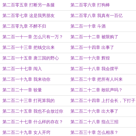
第二百零五章 打断另一条腿
第二百零六章 打狗棒
第二百零七章 这是我男朋友
第二百零八章 我真有一百亿
第二百零九章 不醉不归
第二百一十章 斗酒
第二百一十一章 怎么只有一万？
第二百一十二章 被限购了
第二百一十三章 把钱交出来
第二百一十四章 出事了
第二百一十五章 唐三国的野心
第二百一十六章 辉煌
第二百一十七章 闯入
第二百一十八章 我会摆平
第二百一十九章 我来动你
第二百二十章 把所有人叫来
第二百二十一章 较量
第二百二十二章 敢吭声吗？
第二百二十三章 打死算我的
第二百二十四章 上打会长，下打子
弟
第二百二十五章 我也不会放过你
第二百二十六章 出大事了
第二百二十七章 什么样的存在？
第二百二十八章 指点三招
第二百二十九章 女人开窍
第二百三十章 怎么相亲？