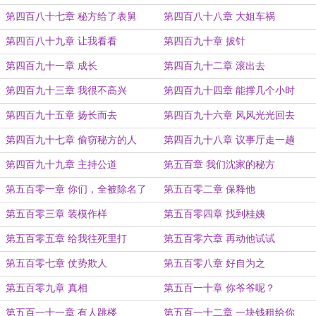
啊
第四百八十七章 秘方给了表舅
第四百八十八章 大姐车祸
第四百八十九章 让我看看
第四百九十章 拔针
第四百九十一章 成长
第四百九十二章 滚出去
第四百九十三章 我很不高兴
第四百九十四章 能撑几个小时
第四百九十五章 扬长而去
第四百九十六章 风风光光回去
第四百九十七章 偷窃秘方的人
第四百九十八章 议事厅走一趟
第四百九十九章 主持公道
第五百章 我们沈家的秘方
第五百零一章 你们，全被除名了
第五百零二章 保释他
第五百零三章 装模作样
第五百零四章 找到桂姨
第五百零五章 给我往死里打
第五百零六章 再动他试试
第五百零七章 仗势欺人
第五百零八章 好自为之
第五百零九章 真相
第五百一十章 你爷爷呢？
第五百一十一章 有人跳楼
第五百一十二章 一块钱租给你