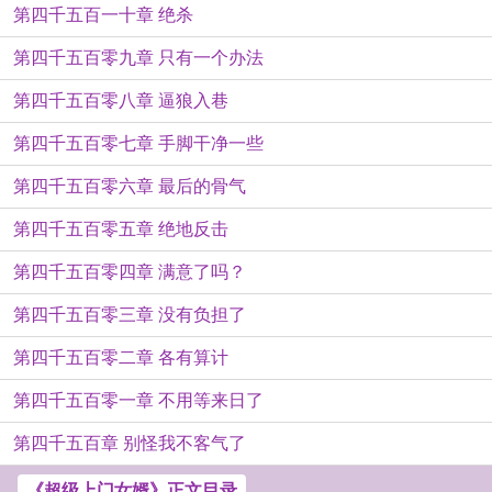
第四千五百一十章 绝杀
第四千五百零九章 只有一个办法
第四千五百零八章 逼狼入巷
第四千五百零七章 手脚干净一些
第四千五百零六章 最后的骨气
第四千五百零五章 绝地反击
第四千五百零四章 满意了吗？
第四千五百零三章 没有负担了
第四千五百零二章 各有算计
第四千五百零一章 不用等来日了
第四千五百章 别怪我不客气了
《超级上门女婿》正文目录