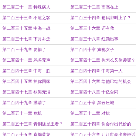
第二百三十一章 特殊病人
第二百三十二章 高高在上
第二百三十三章 不速之客
第二百三十四章 爸妈都叫上了？
第二百三十五章 中海一战
第二百三十六章 还有救
第二百三十七章 下月乔迁
第二百三十八章 红颜出事
第二百三十九章 要输了
第二百四十章 旗袍女子
第二百四十一章 鸦雀无声
第二百四十二章 你怎么又偷袭呢？
第二百四十三章 中海，胜
第二百四十四章 中海第一人
第二百四十五章 抓你回家
第二百四十六章 给他巴结的机会
第二百四十七章 欲哭无泪
第二百四十八章 十亿合同
第二百四十九章 摸清了
第二百五十章 黑云压城
第二百五十一章 危机
第二百五十二章 对抗
第二百五十三章 青铜还是王者？
第二百五十四章 你会付出代价的
第二百五十五章 直捣黄龙
第二百五十六章 让江世豪出来说话